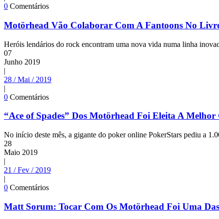
0
Comentários
Motörhead Vão Colaborar Com A Fantoons No Liv
Heróis lendários do rock encontram uma nova vida numa linha inovad
07
Junho
2019
|
28 / Mai / 2019
|
0
Comentários
“Ace of Spades” Dos Motörhead Foi Eleita A Melho
No início deste mês, a gigante do poker online PokerStars pediu a 1.0
28
Maio
2019
|
21 / Fev / 2019
|
0
Comentários
Matt Sorum: Tocar Com Os Motörhead Foi Uma Das 