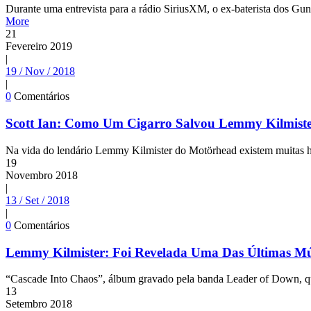
Durante uma entrevista para a rádio SiriusXM, o ex-baterista dos Gu
More
21
Fevereiro
2019
|
19 / Nov / 2018
|
0
Comentários
Scott Ian: Como Um Cigarro Salvou Lemmy Kilmis
Na vida do lendário Lemmy Kilmister do Motörhead existem muitas his
19
Novembro
2018
|
13 / Set / 2018
|
0
Comentários
Lemmy Kilmister: Foi Revelada Uma Das Últimas Mús
“Cascade Into Chaos”, álbum gravado pela banda Leader of Down, qu
13
Setembro
2018