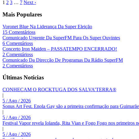
1
2
3
…
7
Next ›
Mais Populares
Voronet Blue Na Liderança Da Super Eleição
15 Comentárioss
Comunicado Urgente Da SuperFM Para Os Super Ouvintes
6 Comentárioss
Concerto Iron Maiden – PASSATEMPO ENCERRADO!
2 Comentárioss
Comunicado Da Direcção De Programas Da Rádio SuperFM
2 Comentárioss
Últimas Noticias
CONHEÇAM O ROCKTUGA DOS SALVA’TERRA®
|
5 / Ago / 2026
Sonus Art Fest. Enola Gay são a primeira confirmação para Guimarãe
|
5 / Ago / 2026
Festival Vapor revela Iolanda, Rita Vian e Fogo Fogo nos primeiros 
|
5 / Ago / 2026