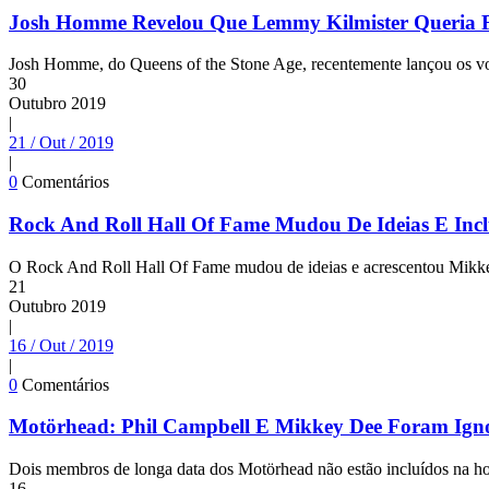
Josh Homme Revelou Que Lemmy Kilmister Queria Faz
Josh Homme, do Queens of the Stone Age, recentemente lançou os vol
30
Outubro
2019
|
21 / Out / 2019
|
0
Comentários
Rock And Roll Hall Of Fame Mudou De Ideias E Inc
O Rock And Roll Hall Of Fame mudou de ideias e acrescentou Mikk
21
Outubro
2019
|
16 / Out / 2019
|
0
Comentários
Motörhead: Phil Campbell E Mikkey Dee Foram Igno
Dois membros de longa data dos Motörhead não estão incluídos na h
16