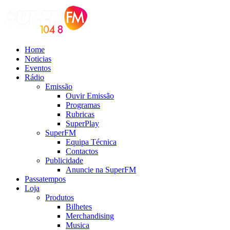
Home
Noticias
Eventos
Rádio
Emissão
Ouvir Emissão
Programas
Rubricas
SuperPlay
SuperFM
Equipa Técnica
Contactos
Publicidade
Anuncie na SuperFM
Passatempos
Loja
Produtos
Bilhetes
Merchandising
Musica