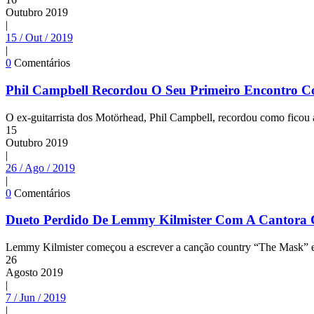
Outubro
2019
|
15 / Out / 2019
|
0
Comentários
Phil Campbell Recordou O Seu Primeiro Encontro 
O ex-guitarrista dos Motörhead, Phil Campbell, recordou como fico
15
Outubro
2019
|
26 / Ago / 2019
|
0
Comentários
Dueto Perdido De Lemmy Kilmister Com A Cantora 
Lemmy Kilmister começou a escrever a canção country “The Mask” e
26
Agosto
2019
|
7 / Jun / 2019
|