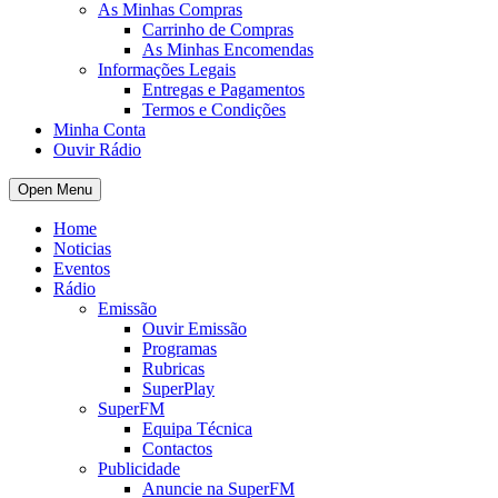
As Minhas Compras
Carrinho de Compras
As Minhas Encomendas
Informações Legais
Entregas e Pagamentos
Termos e Condições
Minha Conta
Ouvir Rádio
Open Menu
Home
Noticias
Eventos
Rádio
Emissão
Ouvir Emissão
Programas
Rubricas
SuperPlay
SuperFM
Equipa Técnica
Contactos
Publicidade
Anuncie na SuperFM