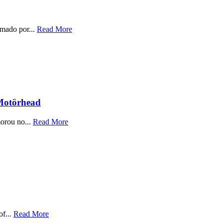
rmado por...
Read More
Motörhead
orou no...
Read More
of...
Read More