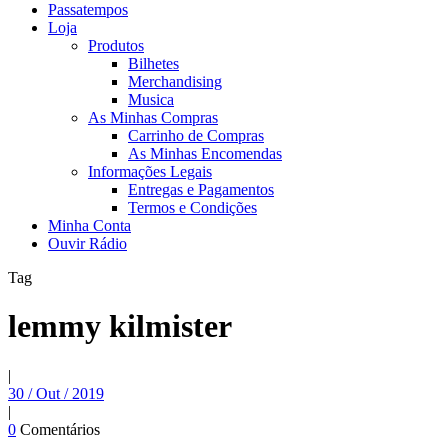
Passatempos
Loja
Produtos
Bilhetes
Merchandising
Musica
As Minhas Compras
Carrinho de Compras
As Minhas Encomendas
Informações Legais
Entregas e Pagamentos
Termos e Condições
Minha Conta
Ouvir Rádio
Tag
lemmy kilmister
|
30 / Out / 2019
|
0
Comentários