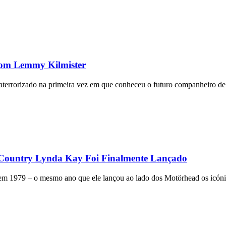
Com Lemmy Kilmister
u aterrorizado na primeira vez em que conheceu o futuro companheiro
Country Lynda Kay Foi Finalmente Lançado
m 1979 – o mesmo ano que ele lançou ao lado dos Motörhead os icóni