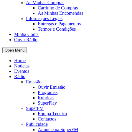
As Minhas Compras
Carrinho de Compras
As Minhas Encomendas
Informações Legais
Entregas e Pagamentos
Termos e Condições
Minha Conta
Ouvir Rádio
Open Menu
Home
Noticias
Eventos
Rádio
Emissão
Ouvir Emissão
Programas
Rubricas
SuperPlay
SuperFM
Equipa Técnica
Contactos
Publicidade
Anuncie na SuperFM