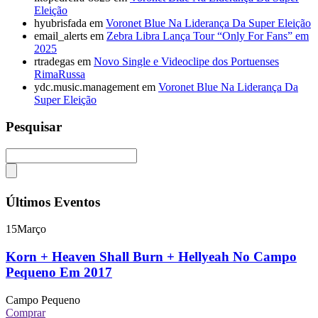
Eleição
hyubrisfada
em
Voronet Blue Na Liderança Da Super Eleição
email_alerts
em
Zebra Libra Lança Tour “Only For Fans” em
2025
rtradegas
em
Novo Single e Videoclipe dos Portuenses
RimaRussa
ydc.music.management
em
Voronet Blue Na Liderança Da
Super Eleição
Pesquisar
Últimos Eventos
15
Março
Korn + Heaven Shall Burn + Hellyeah No Campo
Pequeno Em 2017
Campo Pequeno
Comprar