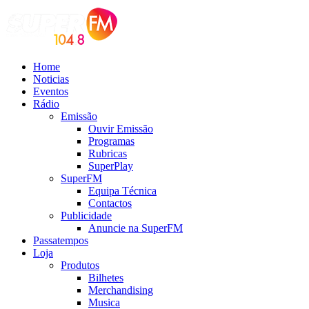
Home
Noticias
Eventos
Rádio
Emissão
Ouvir Emissão
Programas
Rubricas
SuperPlay
SuperFM
Equipa Técnica
Contactos
Publicidade
Anuncie na SuperFM
Passatempos
Loja
Produtos
Bilhetes
Merchandising
Musica