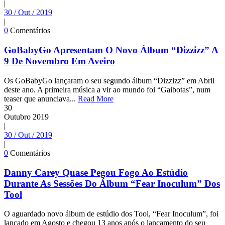
|
30 / Out / 2019
|
0
Comentários
GoBabyGo Apresentam O Novo Álbum “Dizzizz” A
9 De Novembro Em Aveiro
Os GoBabyGo lançaram o seu segundo álbum “Dizzizz” em Abril
deste ano. A primeira música a vir ao mundo foi “Gaibotas”, num
teaser que anunciava...
Read More
30
Outubro
2019
|
30 / Out / 2019
|
0
Comentários
Danny Carey Quase Pegou Fogo Ao Estúdio
Durante As Sessões Do Álbum “Fear Inoculum” Dos
Tool
O aguardado novo álbum de estúdio dos Tool, “Fear Inoculum”, foi
lançado em Agosto e chegou 13 anos após o lançamento do seu