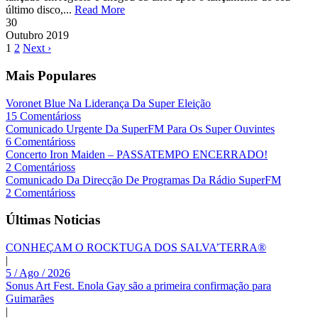
último disco,...
Read More
30
Outubro
2019
1
2
Next ›
Mais Populares
Voronet Blue Na Liderança Da Super Eleição
15 Comentárioss
Comunicado Urgente Da SuperFM Para Os Super Ouvintes
6 Comentárioss
Concerto Iron Maiden – PASSATEMPO ENCERRADO!
2 Comentárioss
Comunicado Da Direcção De Programas Da Rádio SuperFM
2 Comentárioss
Últimas Noticias
CONHEÇAM O ROCKTUGA DOS SALVA’TERRA®
|
5 / Ago / 2026
Sonus Art Fest. Enola Gay são a primeira confirmação para
Guimarães
|