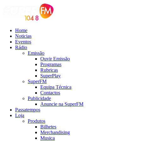
Home
Noticias
Eventos
Rádio
Emissão
Ouvir Emissão
Programas
Rubricas
SuperPlay
SuperFM
Equipa Técnica
Contactos
Publicidade
Anuncie na SuperFM
Passatempos
Loja
Produtos
Bilhetes
Merchandising
Musica