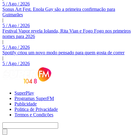
5 / Ago / 2026
Sonus Art Fest. Enola Gay são a primeira confirmação para
Guimarães
|
5 / Ago / 2026
Festival Vapor revela Iolanda, Rita Vian e Fogo Fogo nos primeiros
nomes para 2026
|
5 / Ago / 2026
Spotify criou um novo modo pensado para quem gosta de correr
|
5 / Ago / 2026
SuperPlay
Programas SuperFM
Publicidade
Politica de Privacidade
Termos e Condições