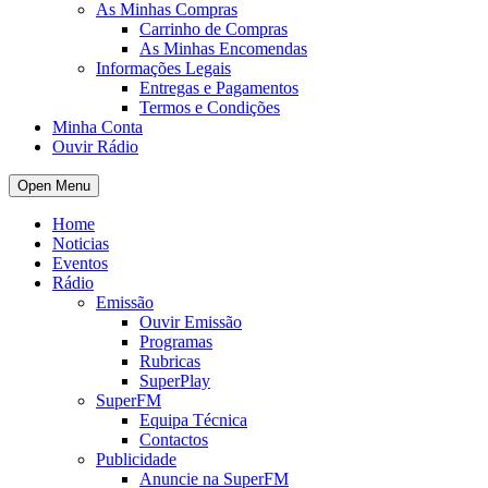
As Minhas Compras
Carrinho de Compras
As Minhas Encomendas
Informações Legais
Entregas e Pagamentos
Termos e Condições
Minha Conta
Ouvir Rádio
Open Menu
Home
Noticias
Eventos
Rádio
Emissão
Ouvir Emissão
Programas
Rubricas
SuperPlay
SuperFM
Equipa Técnica
Contactos
Publicidade
Anuncie na SuperFM