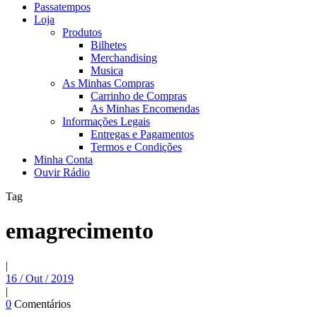
Passatempos
Loja
Produtos
Bilhetes
Merchandising
Musica
As Minhas Compras
Carrinho de Compras
As Minhas Encomendas
Informações Legais
Entregas e Pagamentos
Termos e Condições
Minha Conta
Ouvir Rádio
Tag
emagrecimento
|
16 / Out / 2019
|
0
Comentários