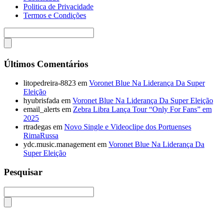
Politica de Privacidade
Termos e Condições
Últimos Comentários
litopedreira-8823
em
Voronet Blue Na Liderança Da Super
Eleição
hyubrisfada
em
Voronet Blue Na Liderança Da Super Eleição
email_alerts
em
Zebra Libra Lança Tour “Only For Fans” em
2025
rtradegas
em
Novo Single e Videoclipe dos Portuenses
RimaRussa
ydc.music.management
em
Voronet Blue Na Liderança Da
Super Eleição
Pesquisar