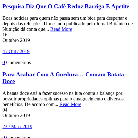
Pesquisa Diz Que O Café Reduz Barriga E Apetite
Boas notícias para quem não passa sem um bica para despertar e
depois das refeições. Um estudo publicado pelo Jornal Britânico de
Nutrição dá conta que...
Read More
16
Outubro
2019
|
4 / Out / 2019
|
0
Comentários
Para Acabar Com A Gordura… Comam Batata
Doce
A batata doce está a fazer sucesso na luta contra a balança por
possuir propriedades óptimas para o emagrecimento e diversos
benefícios. De acordo com...
Read More
04
Outubro
2019
|
23 / Mai / 2019
|
0
Comentários