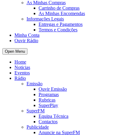
As Minhas Compras
Carrinho de Compras
As Minhas Encomendas
Informações Legais
Entregas e Pagamentos
Termos e Condições
Minha Conta
Ouvir Rádio
Open Menu
Home
Noticias
Eventos
Rádio
Emissão
Ouvir Emissão
Programas
Rubricas
SuperPlay
SuperFM
Equipa Técnica
Contactos
Publicidade
Anuncie na SuperFM