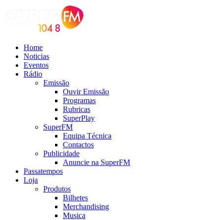
Home
Noticias
Eventos
Rádio
Emissão
Ouvir Emissão
Programas
Rubricas
SuperPlay
SuperFM
Equipa Técnica
Contactos
Publicidade
Anuncie na SuperFM
Passatempos
Loja
Produtos
Bilhetes
Merchandising
Musica