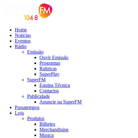
Home
Noticias
Eventos
Rádio
Emissão
Ouvir Emissão
Programas
Rubricas
SuperPlay
SuperFM
Equipa Técnica
Contactos
Publicidade
Anuncie na SuperFM
Passatempos
Loja
Produtos
Bilhetes
Merchandising
Musica