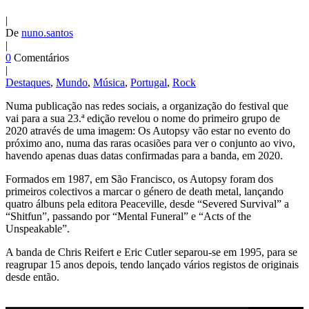
|
De
nuno.santos
|
0
Comentários
|
Destaques
,
Mundo
,
Música
,
Portugal
,
Rock
Numa publicação nas redes sociais, a organização do festival que
vai para a sua 23.ª edição revelou o nome do primeiro grupo de
2020 através de uma imagem: Os Autopsy vão estar no evento do
próximo ano, numa das raras ocasiões para ver o conjunto ao vivo,
havendo apenas duas datas confirmadas para a banda, em 2020.
Formados em 1987, em São Francisco, os Autopsy foram dos
primeiros colectivos a marcar o género de death metal, lançando
quatro álbuns pela editora Peaceville, desde “Severed Survival” a
“Shitfun”, passando por “Mental Funeral” e “Acts of the
Unspeakable”.
A banda de Chris Reifert e Eric Cutler separou-se em 1995, para se
reagrupar 15 anos depois, tendo lançado vários registos de originais
desde então.