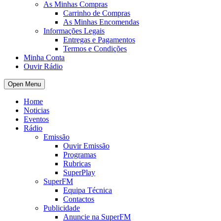
As Minhas Compras
Carrinho de Compras
As Minhas Encomendas
Informações Legais
Entregas e Pagamentos
Termos e Condições
Minha Conta
Ouvir Rádio
Open Menu
Home
Noticias
Eventos
Rádio
Emissão
Ouvir Emissão
Programas
Rubricas
SuperPlay
SuperFM
Equipa Técnica
Contactos
Publicidade
Anuncie na SuperFM