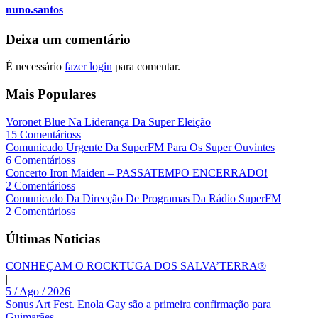
nuno.santos
Deixa um comentário
É necessário
fazer login
para comentar.
Mais Populares
Voronet Blue Na Liderança Da Super Eleição
15 Comentárioss
Comunicado Urgente Da SuperFM Para Os Super Ouvintes
6 Comentárioss
Concerto Iron Maiden – PASSATEMPO ENCERRADO!
2 Comentárioss
Comunicado Da Direcção De Programas Da Rádio SuperFM
2 Comentárioss
Últimas Noticias
CONHEÇAM O ROCKTUGA DOS SALVA’TERRA®
|
5 / Ago / 2026
Sonus Art Fest. Enola Gay são a primeira confirmação para
Guimarães