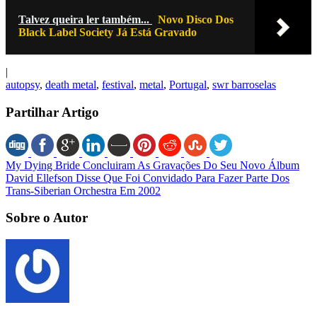
Talvez queira ler também...
Novo Disco Dos
Black Label Society Já Está Gravado
|
autopsy
,
death metal
,
festival
,
metal
,
Portugal
,
swr barroselas
Partilhar Artigo
My Dying Bride Concluiram As Gravações Do Seu Novo Álbum
David Ellefson Disse Que Foi Convidado Para Fazer Parte Dos
Trans-Siberian Orchestra Em 2002
Sobre o Autor