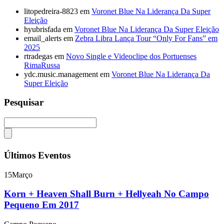
litopedreira-8823
em
Voronet Blue Na Liderança Da Super
Eleição
hyubrisfada
em
Voronet Blue Na Liderança Da Super Eleição
email_alerts
em
Zebra Libra Lança Tour “Only For Fans” em
2025
rtradegas
em
Novo Single e Videoclipe dos Portuenses
RimaRussa
ydc.music.management
em
Voronet Blue Na Liderança Da
Super Eleição
Pesquisar
Últimos Eventos
15
Março
Korn + Heaven Shall Burn + Hellyeah No Campo
Pequeno Em 2017