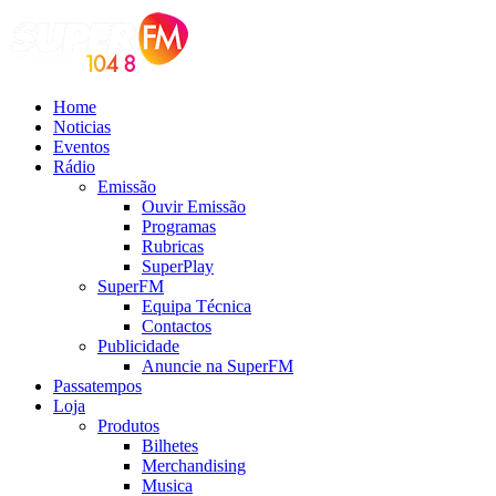
Home
Noticias
Eventos
Rádio
Emissão
Ouvir Emissão
Programas
Rubricas
SuperPlay
SuperFM
Equipa Técnica
Contactos
Publicidade
Anuncie na SuperFM
Passatempos
Loja
Produtos
Bilhetes
Merchandising
Musica