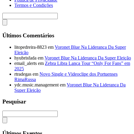
Termos e Condições
Últimos Comentários
litopedreira-8823
em
Voronet Blue Na Liderança Da Super
Eleição
hyubrisfada
em
Voronet Blue Na Liderança Da Super Eleição
email_alerts
em
Zebra Libra Lança Tour “Only For Fans” em
2025
rtradegas
em
Novo Single e Videoclipe dos Portuenses
RimaRussa
ydc.music.management
em
Voronet Blue Na Liderança Da
Super Eleição
Pesquisar
Últimos Eventos