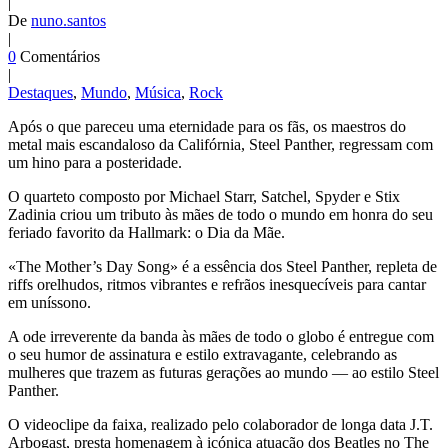
|
De
nuno.santos
|
0
Comentários
|
Destaques
,
Mundo
,
Música
,
Rock
Após o que pareceu uma eternidade para os fãs, os maestros do
metal mais escandaloso da Califórnia, Steel Panther, regressam com
um hino para a posteridade.
O quarteto composto por Michael Starr, Satchel, Spyder e Stix
Zadinia criou um tributo às mães de todo o mundo em honra do seu
feriado favorito da Hallmark: o Dia da Mãe.
«The Mother’s Day Song» é a essência dos Steel Panther, repleta de
riffs orelhudos, ritmos vibrantes e refrãos inesquecíveis para cantar
em uníssono.
A ode irreverente da banda às mães de todo o globo é entregue com
o seu humor de assinatura e estilo extravagante, celebrando as
mulheres que trazem as futuras gerações ao mundo — ao estilo Steel
Panther.
O videoclipe da faixa, realizado pelo colaborador de longa data J.T.
Arbogast, presta homenagem à icónica atuação dos Beatles no The