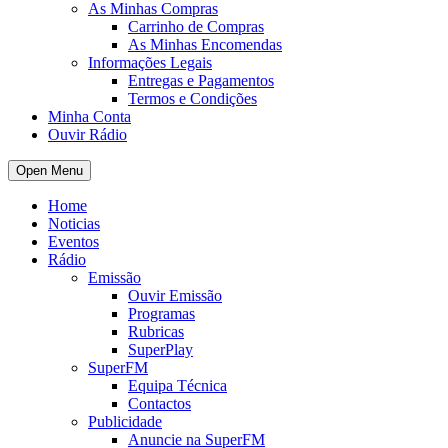
As Minhas Compras
Carrinho de Compras
As Minhas Encomendas
Informações Legais
Entregas e Pagamentos
Termos e Condições
Minha Conta
Ouvir Rádio
Open Menu
Home
Noticias
Eventos
Rádio
Emissão
Ouvir Emissão
Programas
Rubricas
SuperPlay
SuperFM
Equipa Técnica
Contactos
Publicidade
Anuncie na SuperFM