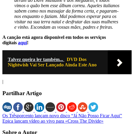
deram ao Dave Mustaine e aos Megadeth, e todos
vimos o quão bem esse álbum correu. Aqueles italianos
sabem como nos massajar da forma certa, e pagaram-
nos enquanto o faziam. Mal podemos esperar para os
visitar na sua terra natal e desfrutar das suas mulheres
e vinho. Escondam as vossas mães, padres e freiras.
A canção está agora disponível em todos os serviços
digitais
aqui
!
Talvez queira ler também...
DVD Dos
Nightwish Vai Ser Lançado Ainda Este Ano
|
Partilhar Artigo
Os Trêsporcento lançam novo disco “Já Não Posso Ficar Aqui”
Epica lançam vídeo ao vivo para «Cross The Divide»
Sobre o Autor