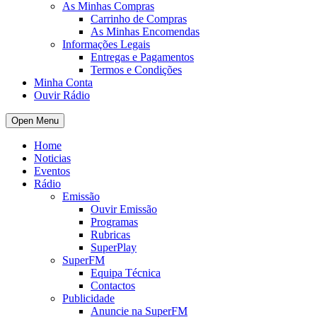
As Minhas Compras
Carrinho de Compras
As Minhas Encomendas
Informações Legais
Entregas e Pagamentos
Termos e Condições
Minha Conta
Ouvir Rádio
Open Menu
Home
Noticias
Eventos
Rádio
Emissão
Ouvir Emissão
Programas
Rubricas
SuperPlay
SuperFM
Equipa Técnica
Contactos
Publicidade
Anuncie na SuperFM