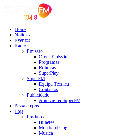
Home
Noticias
Eventos
Rádio
Emissão
Ouvir Emissão
Programas
Rubricas
SuperPlay
SuperFM
Equipa Técnica
Contactos
Publicidade
Anuncie na SuperFM
Passatempos
Loja
Produtos
Bilhetes
Merchandising
Musica