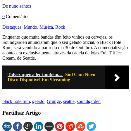
|
De
nuno.santos
|
0
Comentários
|
Destaques
,
Mundo
,
Música
,
Rock
Enquanto que muita bandas têm feito vinhos ou cervejas, os
Soundgarden anunciaram que o seu gelado oficial, o Black Hole
Rum, será vendido a partir do dia 30 de Outubro. A comercialização
acontecerá exclusivamente através da cadeia de lojas Full Tilt Ice
Cream, de Seattle.
Talvez queira ler também...
Siul Com Novo
Disco Disponível Em Streaming
|
black hole rum
,
gelado
,
Grunge
,
seattle
,
soundgarden
Partilhar Artigo