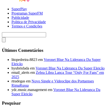
SuperPlay
Programas SuperFM
Publicidade
Politica de Privacidade
Termos e Condições
Últimos Comentários
litopedreira-8823
em
Voronet Blue Na Liderança Da Super
Eleição
hyubrisfada
em
Voronet Blue Na Liderança Da Super Eleição
email_alerts
em
Zebra Libra Lança Tour “Only For Fans” em
2025
rtradegas
em
Novo Single e Videoclipe dos Portuenses
RimaRussa
ydc.music.management
em
Voronet Blue Na Liderança Da
Super Eleição
Pesquisar