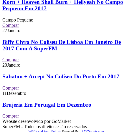
Korn + Heaven Shall Burn + Hellyeah No Campo
Pequeno Em 2017
Campo Pequeno
Comprar
27
Janeiro
Biffy Clyro No Coliseu De Lisboa Em Janeiro De
2017 Com A SuperFM
Comprar
20
Janeiro
Sabaton + Accept No Coliseu Do Porto Em 2017
Comprar
11
Dezembro
Brujeria Em Portugal Em Dezembro
Comprar
Website desenvolvido por GoMarket
SuperFM - Todos os direitos estão reservados
WP2Social Auto Publish
Powered By :
XYZScripts.com