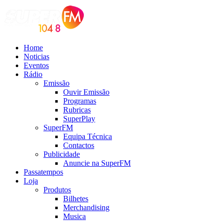
Home
Noticias
Eventos
Rádio
Emissão
Ouvir Emissão
Programas
Rubricas
SuperPlay
SuperFM
Equipa Técnica
Contactos
Publicidade
Anuncie na SuperFM
Passatempos
Loja
Produtos
Bilhetes
Merchandising
Musica