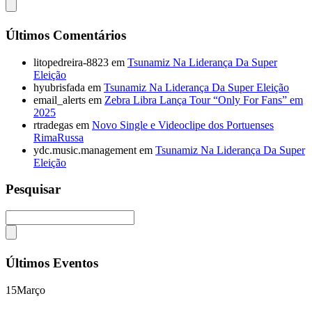
Últimos Comentários
litopedreira-8823
em
Tsunamiz Na Liderança Da Super
Eleição
hyubrisfada
em
Tsunamiz Na Liderança Da Super Eleição
email_alerts
em
Zebra Libra Lança Tour “Only For Fans” em
2025
rtradegas
em
Novo Single e Videoclipe dos Portuenses
RimaRussa
ydc.music.management
em
Tsunamiz Na Liderança Da Super
Eleição
Pesquisar
Últimos Eventos
15
Março