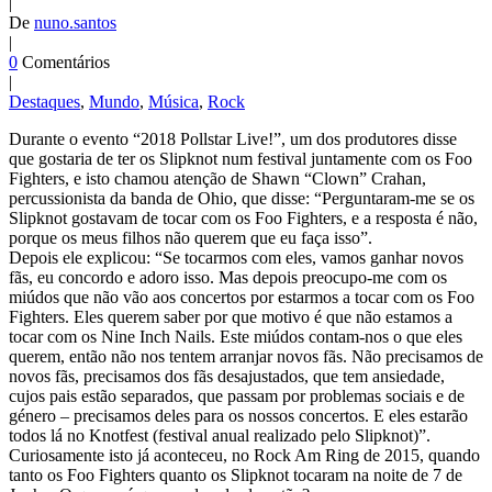
|
De
nuno.santos
|
0
Comentários
|
Destaques
,
Mundo
,
Música
,
Rock
Durante o evento “2018 Pollstar Live!”, um dos produtores disse
que gostaria de ter os Slipknot num festival juntamente com os Foo
Fighters, e isto chamou atenção de Shawn “Clown” Crahan,
percussionista da banda de Ohio, que disse: “Perguntaram-me se os
Slipknot gostavam de tocar com os Foo Fighters, e a resposta é não,
porque os meus filhos não querem que eu faça isso”.
Depois ele explicou: “Se tocarmos com eles, vamos ganhar novos
fãs, eu concordo e adoro isso. Mas depois preocupo-me com os
miúdos que não vão aos concertos por estarmos a tocar com os Foo
Fighters. Eles querem saber por que motivo é que não estamos a
tocar com os Nine Inch Nails. Este miúdos contam-nos o que eles
querem, então não nos tentem arranjar novos fãs. Não precisamos de
novos fãs, precisamos dos fãs desajustados, que tem ansiedade,
cujos pais estão separados, que passam por problemas sociais e de
género – precisamos deles para os nossos concertos. E eles estarão
todos lá no Knotfest (festival anual realizado pelo Slipknot)”.
Curiosamente isto já aconteceu, no Rock Am Ring de 2015, quando
tanto os Foo Fighters quanto os Slipknot tocaram na noite de 7 de