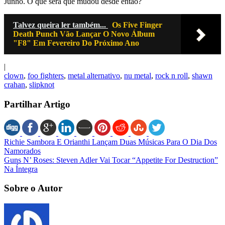
Junho. O que será que mudou desde então?
Talvez queira ler também...
Os Five Finger
Death Punch Vão Lançar O Novo Álbum
"F8" Em Fevereiro Do Próximo Ano
|
clown
,
foo fighters
,
metal alternativo
,
nu metal
,
rock n roll
,
shawn
crahan
,
slipknot
Partilhar Artigo
Richie Sambora E Orianthi Lançam Duas Músicas Para O Dia Dos
Namorados
Guns N’ Roses: Steven Adler Vai Tocar “Appetite For Destruction”
Na Íntegra
Sobre o Autor