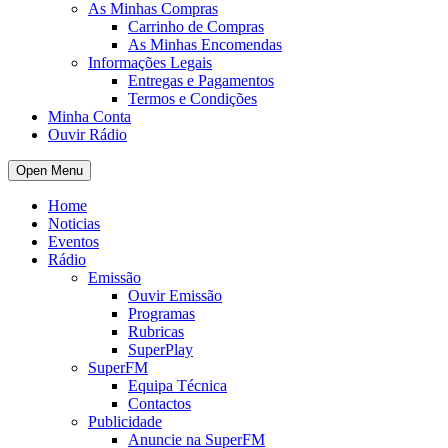
As Minhas Compras
Carrinho de Compras
As Minhas Encomendas
Informações Legais
Entregas e Pagamentos
Termos e Condições
Minha Conta
Ouvir Rádio
Open Menu
Home
Noticias
Eventos
Rádio
Emissão
Ouvir Emissão
Programas
Rubricas
SuperPlay
SuperFM
Equipa Técnica
Contactos
Publicidade
Anuncie na SuperFM