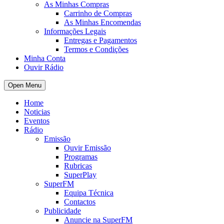
As Minhas Compras
Carrinho de Compras
As Minhas Encomendas
Informações Legais
Entregas e Pagamentos
Termos e Condições
Minha Conta
Ouvir Rádio
Open Menu
Home
Noticias
Eventos
Rádio
Emissão
Ouvir Emissão
Programas
Rubricas
SuperPlay
SuperFM
Equipa Técnica
Contactos
Publicidade
Anuncie na SuperFM