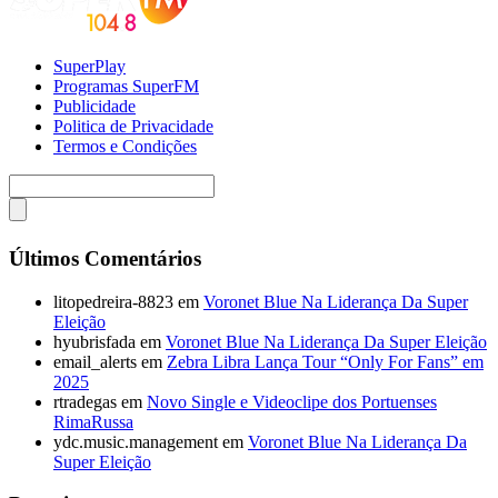
SuperPlay
Programas SuperFM
Publicidade
Politica de Privacidade
Termos e Condições
Últimos Comentários
litopedreira-8823
em
Voronet Blue Na Liderança Da Super
Eleição
hyubrisfada
em
Voronet Blue Na Liderança Da Super Eleição
email_alerts
em
Zebra Libra Lança Tour “Only For Fans” em
2025
rtradegas
em
Novo Single e Videoclipe dos Portuenses
RimaRussa
ydc.music.management
em
Voronet Blue Na Liderança Da
Super Eleição