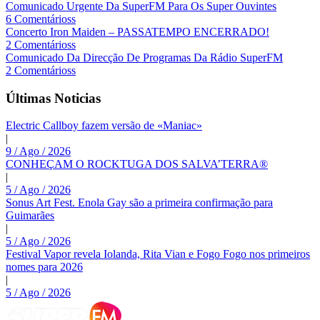
Comunicado Urgente Da SuperFM Para Os Super Ouvintes
6 Comentárioss
Concerto Iron Maiden – PASSATEMPO ENCERRADO!
2 Comentárioss
Comunicado Da Direcção De Programas Da Rádio SuperFM
2 Comentárioss
Últimas Noticias
Electric Callboy fazem versão de «Maniac»
|
9 / Ago / 2026
CONHEÇAM O ROCKTUGA DOS SALVA’TERRA®
|
5 / Ago / 2026
Sonus Art Fest. Enola Gay são a primeira confirmação para
Guimarães
|
5 / Ago / 2026
Festival Vapor revela Iolanda, Rita Vian e Fogo Fogo nos primeiros
nomes para 2026
|
5 / Ago / 2026