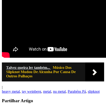
Talvez queira ler também...
Músico Dos
Slipknot Mudou De Alcunha Por Causa De
Outros Palhaços
|
heavy metal
,
jay weinberg
,
metal
,
nu metal
,
Parabéns Pá
,
slipknot
Partilhar Artigo