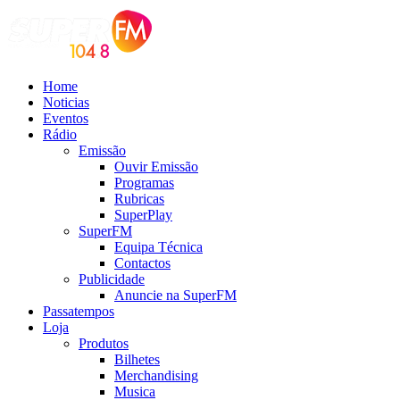
Home
Noticias
Eventos
Rádio
Emissão
Ouvir Emissão
Programas
Rubricas
SuperPlay
SuperFM
Equipa Técnica
Contactos
Publicidade
Anuncie na SuperFM
Passatempos
Loja
Produtos
Bilhetes
Merchandising
Musica