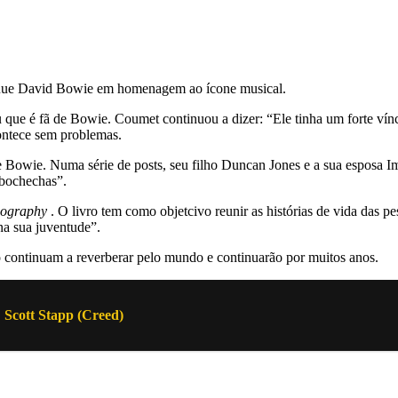
 Rue David Bowie em homenagem ao ícone musical.
u que é fã de Bowie. Coumet continuou a dizer: “Ele tinha um forte ví
ontece sem problemas.
e Bowie. Numa série de posts, seu filho Duncan Jones e a sua esposa 
 bochechas”.
iography
. O livro tem como objetcivo reunir as histórias de vida das pe
 na sua juventude”.
o continuam a reverberar pelo mundo e continuarão por muitos anos.
 Scott Stapp (Creed)