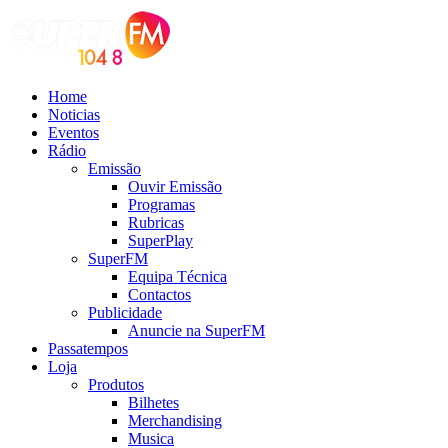
Home
Noticias
Eventos
Rádio
Emissão
Ouvir Emissão
Programas
Rubricas
SuperPlay
SuperFM
Equipa Técnica
Contactos
Publicidade
Anuncie na SuperFM
Passatempos
Loja
Produtos
Bilhetes
Merchandising
Musica