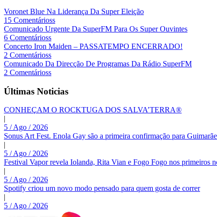
Voronet Blue Na Liderança Da Super Eleição
15 Comentárioss
Comunicado Urgente Da SuperFM Para Os Super Ouvintes
6 Comentárioss
Concerto Iron Maiden – PASSATEMPO ENCERRADO!
2 Comentárioss
Comunicado Da Direcção De Programas Da Rádio SuperFM
2 Comentárioss
Últimas Noticias
CONHEÇAM O ROCKTUGA DOS SALVA’TERRA®
|
5 / Ago / 2026
Sonus Art Fest. Enola Gay são a primeira confirmação para Guimarãe
|
5 / Ago / 2026
Festival Vapor revela Iolanda, Rita Vian e Fogo Fogo nos primeiros 
|
5 / Ago / 2026
Spotify criou um novo modo pensado para quem gosta de correr
|
5 / Ago / 2026