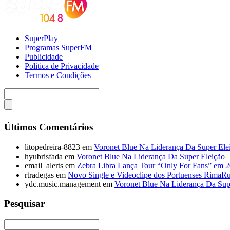
SuperPlay
Programas SuperFM
Publicidade
Politica de Privacidade
Termos e Condições
Últimos Comentários
litopedreira-8823
em
Voronet Blue Na Liderança Da Super Ele
hyubrisfada
em
Voronet Blue Na Liderança Da Super Eleição
email_alerts
em
Zebra Libra Lança Tour “Only For Fans” em 
rtradegas
em
Novo Single e Videoclipe dos Portuenses RimaR
ydc.music.management
em
Voronet Blue Na Liderança Da Sup
Pesquisar