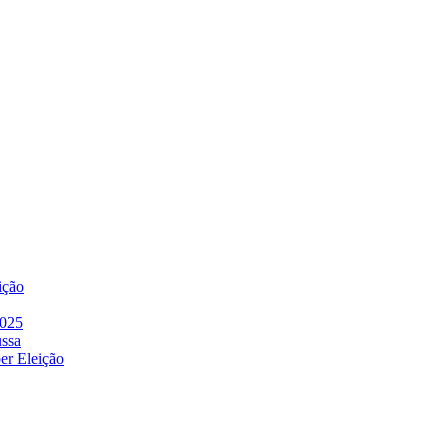
ição
2025
ussa
er Eleição