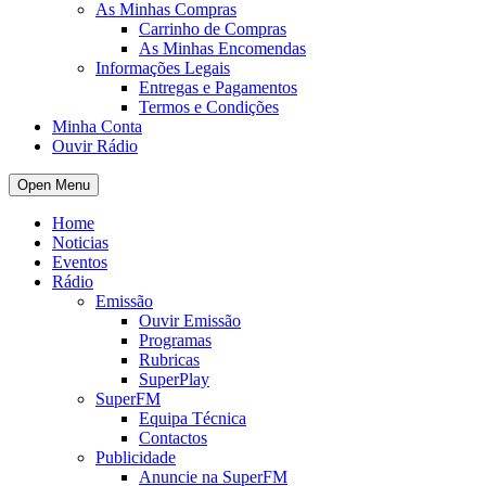
As Minhas Compras
Carrinho de Compras
As Minhas Encomendas
Informações Legais
Entregas e Pagamentos
Termos e Condições
Minha Conta
Ouvir Rádio
Open Menu
Home
Noticias
Eventos
Rádio
Emissão
Ouvir Emissão
Programas
Rubricas
SuperPlay
SuperFM
Equipa Técnica
Contactos
Publicidade
Anuncie na SuperFM