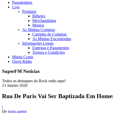
Passatempos
Loja
Produtos
Bilhetes
Merchandising
Musica
As Minhas Compras
Carrinho de Compras
As Minhas Encomendas
Informações Legais
Entregas e Pagamentos
Termos e Condições
Minha Conta
Ouvir Rádio
SuperFM Noticias
Todos os destaques do Rock estão aqui!
13
Janeiro
2020
Rua De Paris Vai Ser Baptizada Em Hom
|
De
nuno.santos