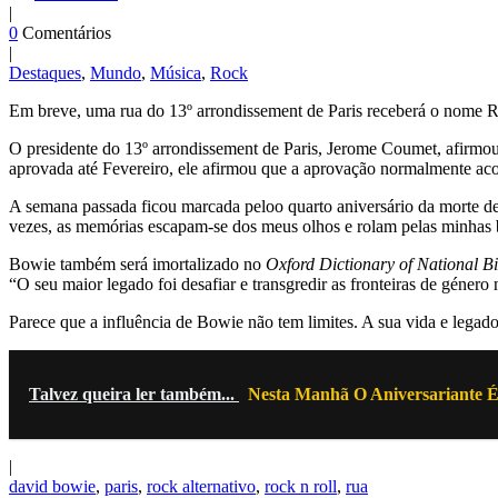
|
0
Comentários
|
Destaques
,
Mundo
,
Música
,
Rock
Em breve, uma rua do 13º arrondissement de Paris receberá o nome
O presidente do 13º arrondissement de Paris, Jerome Coumet, afirmo
aprovada até Fevereiro, ele afirmou que a aprovação normalmente ac
A semana passada ficou marcada peloo quarto aniversário da morte d
vezes, as memórias escapam-se dos meus olhos e rolam pelas minhas
Bowie também será imortalizado no
Oxford Dictionary of National B
“O seu maior legado foi desafiar e transgredir as fronteiras de género
Parece que a influência de Bowie não tem limites. A sua vida e legad
Talvez queira ler também...
Nesta Manhã O Aniversariante É
|
david bowie
,
paris
,
rock alternativo
,
rock n roll
,
rua