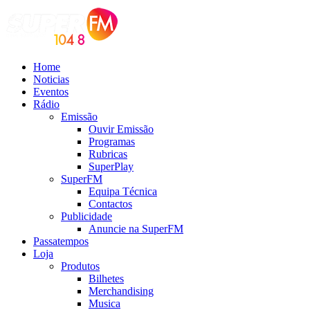
Home
Noticias
Eventos
Rádio
Emissão
Ouvir Emissão
Programas
Rubricas
SuperPlay
SuperFM
Equipa Técnica
Contactos
Publicidade
Anuncie na SuperFM
Passatempos
Loja
Produtos
Bilhetes
Merchandising
Musica