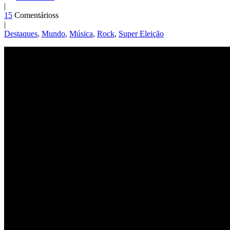
|
15
Comentárioss
|
Destaques
,
Mundo
,
Música
,
Rock
,
Super Eleição