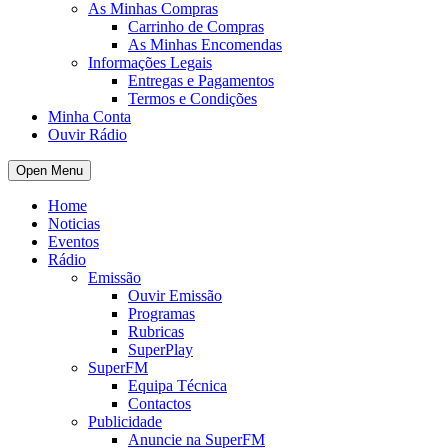
As Minhas Compras
Carrinho de Compras
As Minhas Encomendas
Informações Legais
Entregas e Pagamentos
Termos e Condições
Minha Conta
Ouvir Rádio
Open Menu
Home
Noticias
Eventos
Rádio
Emissão
Ouvir Emissão
Programas
Rubricas
SuperPlay
SuperFM
Equipa Técnica
Contactos
Publicidade
Anuncie na SuperFM