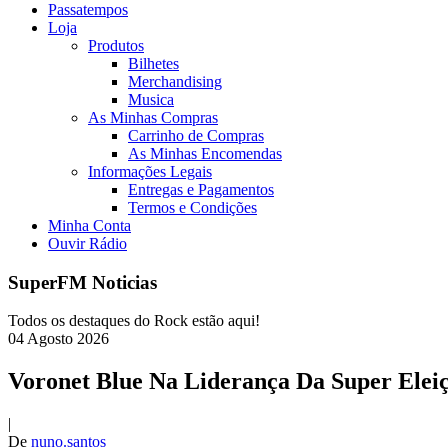
Passatempos
Loja
Produtos
Bilhetes
Merchandising
Musica
As Minhas Compras
Carrinho de Compras
As Minhas Encomendas
Informações Legais
Entregas e Pagamentos
Termos e Condições
Minha Conta
Ouvir Rádio
SuperFM Noticias
Todos os destaques do Rock estão aqui!
04
Agosto
2026
Voronet Blue Na Liderança Da Super Elei
|
De
nuno.santos