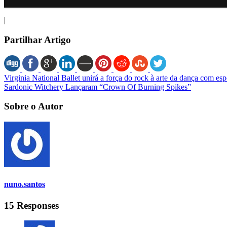
|
Partilhar Artigo
Virginia National Ballet unirá a força do rock à arte da dança com e
Sardonic Witchery Lançaram “Crown Of Burning Spikes”
Sobre o Autor
nuno.santos
15 Responses