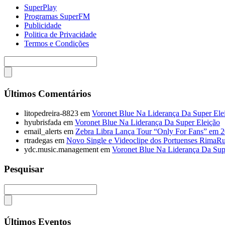
SuperPlay
Programas SuperFM
Publicidade
Politica de Privacidade
Termos e Condições
Últimos Comentários
litopedreira-8823
em
Voronet Blue Na Liderança Da Super Ele
hyubrisfada
em
Voronet Blue Na Liderança Da Super Eleição
email_alerts
em
Zebra Libra Lança Tour “Only For Fans” em 
rtradegas
em
Novo Single e Videoclipe dos Portuenses RimaR
ydc.music.management
em
Voronet Blue Na Liderança Da Sup
Pesquisar
Últimos Eventos