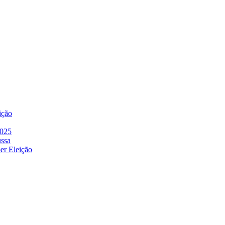
ição
2025
ussa
er Eleição