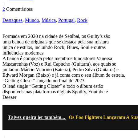
|
2
Comentárioss
|
Destaques
,
Mundo
,
Música
,
Portugal
,
Rock
Formada em 2020 na cidade de Setúbal, os Guilty’s são
uma banda de originais que se destaca pela sua mistura
única de estilos, incluindo Rock, Blues, Soul e outras
influências modernas.
A banda é composta pelos membros fundadores Vanessa
Mascarenhas (Voz) e Rui Capucho (Guitarra), aos quais se
juntaram Márcio Vitorino (Bateria), Pedro Silva (Guitarra) e
Edward Morgan (Baixo) e já conta com o seu álbum de estreia,
“Getting Closer” lançado no final de 2023.
O lead single “Getting Closer” e todo o álbum estão
disponíveis nas plataformas digitais Spotify, Youtube e
Deezer
Talvez queira ler também...
Os Foo Fighters Lançaram A Sua 
|