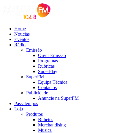
Home
Noticias
Eventos
Rádio
Emissão
Ouvir Emissão
Programas
Rubricas
SuperPlay
SuperFM
Equipa Técnica
Contactos
Publicidade
Anuncie na SuperFM
Passatempos
Loja
Produtos
Bilhetes
Merchandising
Musica