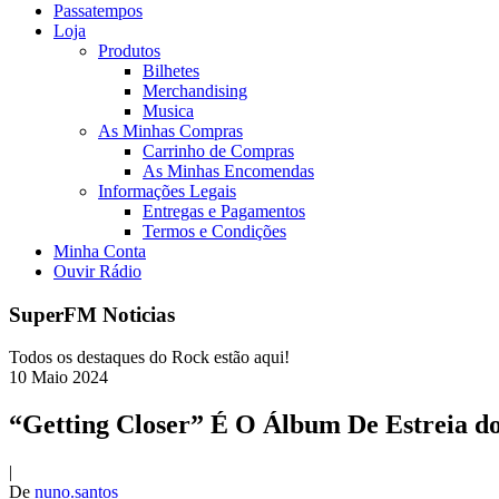
Passatempos
Loja
Produtos
Bilhetes
Merchandising
Musica
As Minhas Compras
Carrinho de Compras
As Minhas Encomendas
Informações Legais
Entregas e Pagamentos
Termos e Condições
Minha Conta
Ouvir Rádio
SuperFM Noticias
Todos os destaques do Rock estão aqui!
10
Maio
2024
“Getting Closer” É O Álbum De Estreia do
|
De
nuno.santos