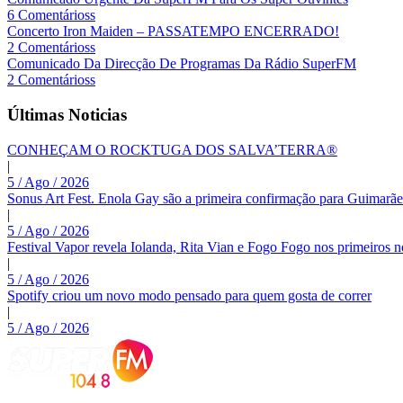
6 Comentárioss
Concerto Iron Maiden – PASSATEMPO ENCERRADO!
2 Comentárioss
Comunicado Da Direcção De Programas Da Rádio SuperFM
2 Comentárioss
Últimas Noticias
CONHEÇAM O ROCKTUGA DOS SALVA’TERRA®
|
5 / Ago / 2026
Sonus Art Fest. Enola Gay são a primeira confirmação para Guimarãe
|
5 / Ago / 2026
Festival Vapor revela Iolanda, Rita Vian e Fogo Fogo nos primeiros 
|
5 / Ago / 2026
Spotify criou um novo modo pensado para quem gosta de correr
|
5 / Ago / 2026