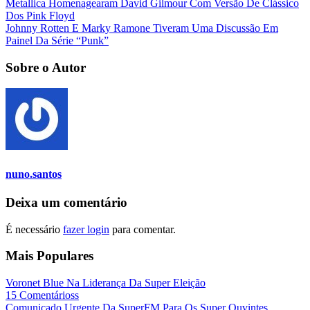
Metallica Homenagearam David Gilmour Com Versão De Clássico
Dos Pink Floyd
Johnny Rotten E Marky Ramone Tiveram Uma Discussão Em
Painel Da Série “Punk”
Sobre o Autor
nuno.santos
Deixa um comentário
É necessário
fazer login
para comentar.
Mais Populares
Voronet Blue Na Liderança Da Super Eleição
15 Comentárioss
Comunicado Urgente Da SuperFM Para Os Super Ouvintes