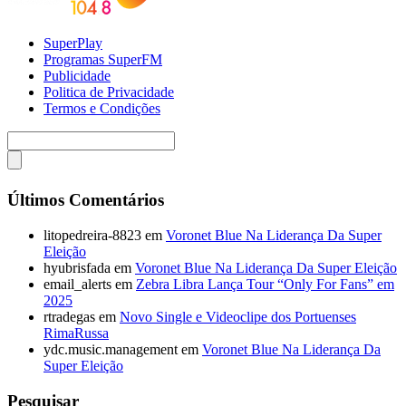
SuperPlay
Programas SuperFM
Publicidade
Politica de Privacidade
Termos e Condições
Últimos Comentários
litopedreira-8823
em
Voronet Blue Na Liderança Da Super
Eleição
hyubrisfada
em
Voronet Blue Na Liderança Da Super Eleição
email_alerts
em
Zebra Libra Lança Tour “Only For Fans” em
2025
rtradegas
em
Novo Single e Videoclipe dos Portuenses
RimaRussa
ydc.music.management
em
Voronet Blue Na Liderança Da
Super Eleição
Pesquisar