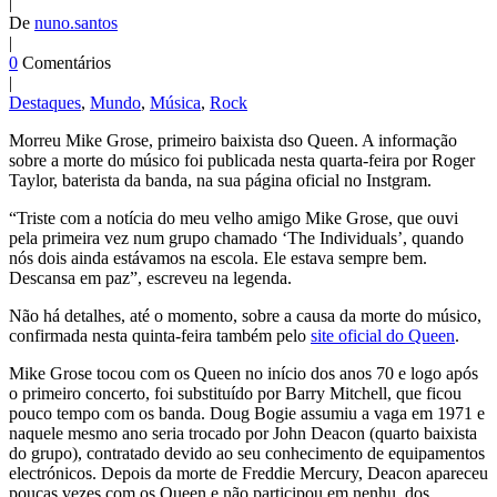
|
De
nuno.santos
|
0
Comentários
|
Destaques
,
Mundo
,
Música
,
Rock
Morreu Mike Grose, primeiro baixista dso Queen. A informação
sobre a morte do músico foi publicada nesta quarta-feira por Roger
Taylor, baterista da banda, na sua página oficial no Instgram.
“Triste com a notícia do meu velho amigo Mike Grose, que ouvi
pela primeira vez num grupo chamado ‘The Individuals’, quando
nós dois ainda estávamos na escola. Ele estava sempre bem.
Descansa em paz”, escreveu na legenda.
Não há detalhes, até o momento, sobre a causa da morte do músico,
confirmada nesta quinta-feira também pelo
site oficial do Queen
.
Mike Grose tocou com os Queen no início dos anos 70 e logo após
o primeiro concerto, foi substituído por Barry Mitchell, que ficou
pouco tempo com os banda. Doug Bogie assumiu a vaga em 1971 e
naquele mesmo ano seria trocado por John Deacon (quarto baixista
do grupo), contratado devido ao seu conhecimento de equipamentos
electrónicos. Depois da morte de Freddie Mercury, Deacon apareceu
poucas vezes com os Queen e não participou em nenhu, dos