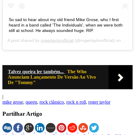
So sad to hear about my old friend Mike Grose, who I first
heard in a band called 'The Individuals', when we were both
still at school. He always sounded huge. RIP.
A post shared by
rogertaylorofficial
(@rogertaylorofficial) on
Mar 6,
Talvez queira ler também...
The Who
Anunciam Lançamento De Versão Ao Vivo
De "Tommy"
|
mike grose
,
queen
,
rock clássico
,
rock n roll
,
roger taylor
Partilhar Artigo