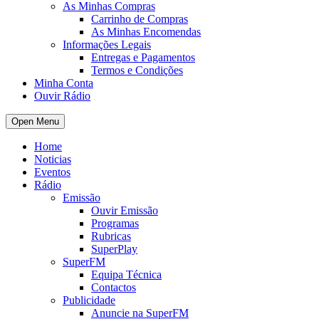
As Minhas Compras
Carrinho de Compras
As Minhas Encomendas
Informações Legais
Entregas e Pagamentos
Termos e Condições
Minha Conta
Ouvir Rádio
Open Menu
Home
Noticias
Eventos
Rádio
Emissão
Ouvir Emissão
Programas
Rubricas
SuperPlay
SuperFM
Equipa Técnica
Contactos
Publicidade
Anuncie na SuperFM