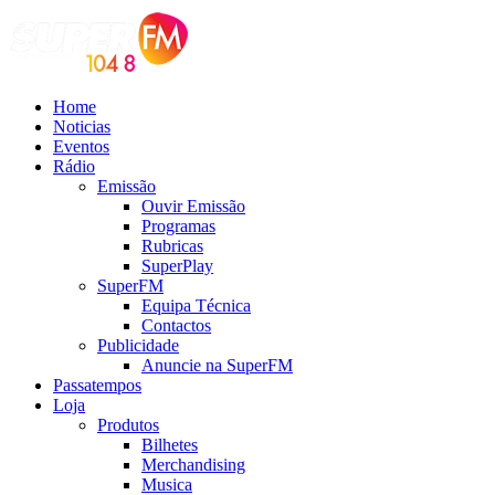
Home
Noticias
Eventos
Rádio
Emissão
Ouvir Emissão
Programas
Rubricas
SuperPlay
SuperFM
Equipa Técnica
Contactos
Publicidade
Anuncie na SuperFM
Passatempos
Loja
Produtos
Bilhetes
Merchandising
Musica