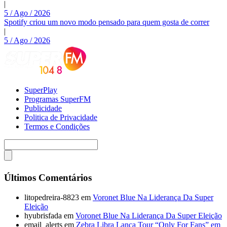
|
5 / Ago / 2026
Spotify criou um novo modo pensado para quem gosta de correr
|
5 / Ago / 2026
SuperPlay
Programas SuperFM
Publicidade
Politica de Privacidade
Termos e Condições
Últimos Comentários
litopedreira-8823
em
Voronet Blue Na Liderança Da Super
Eleição
hyubrisfada
em
Voronet Blue Na Liderança Da Super Eleição
email_alerts
em
Zebra Libra Lança Tour “Only For Fans” em