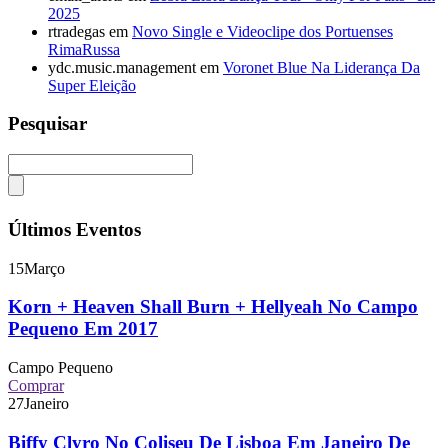
2025
rtradegas
em
Novo Single e Videoclipe dos Portuenses
RimaRussa
ydc.music.management
em
Voronet Blue Na Liderança Da
Super Eleição
Pesquisar
Últimos Eventos
15
Março
Korn + Heaven Shall Burn + Hellyeah No Campo
Pequeno Em 2017
Campo Pequeno
Comprar
27
Janeiro
Biffy Clyro No Coliseu De Lisboa Em Janeiro De