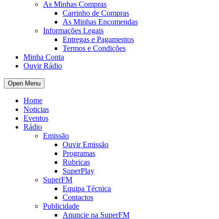
As Minhas Compras
Carrinho de Compras
As Minhas Encomendas
Informações Legais
Entregas e Pagamentos
Termos e Condições
Minha Conta
Ouvir Rádio
Open Menu
Home
Noticias
Eventos
Rádio
Emissão
Ouvir Emissão
Programas
Rubricas
SuperPlay
SuperFM
Equipa Técnica
Contactos
Publicidade
Anuncie na SuperFM