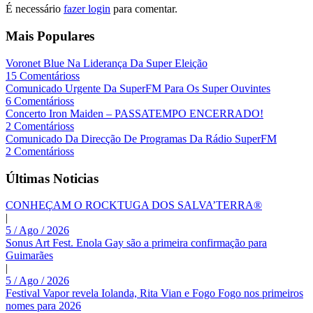
É necessário
fazer login
para comentar.
Mais Populares
Voronet Blue Na Liderança Da Super Eleição
15 Comentárioss
Comunicado Urgente Da SuperFM Para Os Super Ouvintes
6 Comentárioss
Concerto Iron Maiden – PASSATEMPO ENCERRADO!
2 Comentárioss
Comunicado Da Direcção De Programas Da Rádio SuperFM
2 Comentárioss
Últimas Noticias
CONHEÇAM O ROCKTUGA DOS SALVA’TERRA®
|
5 / Ago / 2026
Sonus Art Fest. Enola Gay são a primeira confirmação para
Guimarães
|
5 / Ago / 2026
Festival Vapor revela Iolanda, Rita Vian e Fogo Fogo nos primeiros
nomes para 2026