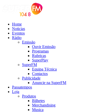
Home
Noticias
Eventos
Rádio
Emissão
Ouvir Emissão
Programas
Rubricas
SuperPlay
SuperFM
Equipa Técnica
Contactos
Publicidade
Anuncie na SuperFM
Passatempos
Loja
Produtos
Bilhetes
Merchandising
Musica