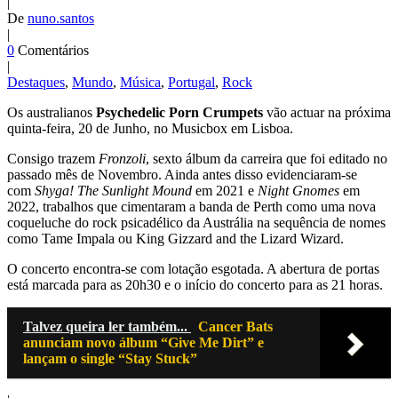
|
De
nuno.santos
|
0
Comentários
|
Destaques
,
Mundo
,
Música
,
Portugal
,
Rock
Os australianos
Psychedelic Porn Crumpets
vão actuar na próxima
quinta-feira, 20 de Junho, no Musicbox em Lisboa.
Consigo trazem
Fronzoli
, sexto álbum da carreira que foi editado no
passado mês de Novembro. Ainda antes disso evidenciaram-se
com
Shyga! The Sunlight Mound
em 2021 e
Night Gnomes
em
2022, trabalhos que cimentaram a banda de Perth como uma nova
coqueluche do rock psicadélico da Austrália na sequência de nomes
como Tame Impala ou King Gizzard and the Lizard Wizard.
O concerto encontra-se com lotação esgotada. A abertura de portas
está marcada para as 20h30 e o início do concerto para as 21 horas.
Talvez queira ler também...
Cancer Bats
anunciam novo álbum “Give Me Dirt” e
lançam o single “Stay Stuck”