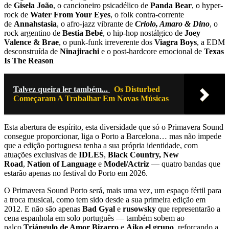
de
Gisela João
, o cancioneiro psicadélico de
Panda Bear
, o hyper-
rock de
Water From Your Eyes
, o folk contra-corrente
de
Annahstasia
, o afro-jazz vibrante de
Criolo, Amaro & Dino
, o
rock argentino de
Bestia Bebé
, o hip-hop nostálgico de
Joey
Valence & Brae
, o punk-funk irreverente dos
Viagra Boys
, a EDM
desconstruída de
Ninajirachi
e o post-hardcore emocional de
Texas
Is The Reason
Talvez queira ler também...
Os Disturbed
Começaram A Trabalhar Em Novas Músicas
Esta abertura de espírito, esta diversidade que só o Primavera Sound
consegue proporcionar, liga o Porto a Barcelona… mas não impede
que a edição portuguesa tenha a sua própria identidade, com
atuações exclusivas de
IDLES
,
Black Country, New
Road
,
Nation of Language
e
Model/Actriz
— quatro bandas que
estarão apenas no festival do Porto em 2026.
O Primavera Sound Porto será, mais uma vez, um espaço fértil para
a troca musical, como tem sido desde a sua primeira edição em
2012. E não são apenas
Bad Gyal
e
rusowsky
que representarão a
cena espanhola em solo português — também sobem ao
palco
Triángulo de Amor Bizarro
e
Aiko el grupo
, reforçando a