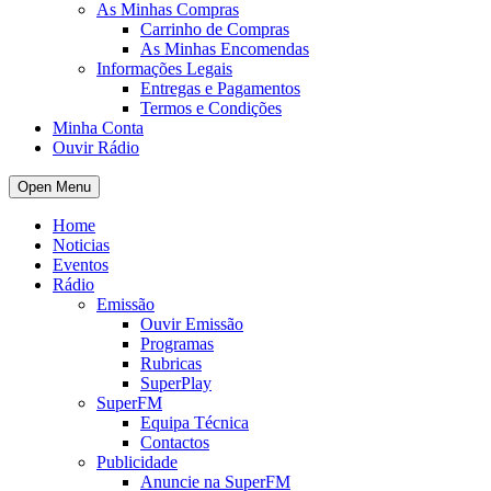
As Minhas Compras
Carrinho de Compras
As Minhas Encomendas
Informações Legais
Entregas e Pagamentos
Termos e Condições
Minha Conta
Ouvir Rádio
Open Menu
Home
Noticias
Eventos
Rádio
Emissão
Ouvir Emissão
Programas
Rubricas
SuperPlay
SuperFM
Equipa Técnica
Contactos
Publicidade
Anuncie na SuperFM