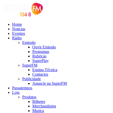
Home
Noticias
Eventos
Rádio
Emissão
Ouvir Emissão
Programas
Rubricas
SuperPlay
SuperFM
Equipa Técnica
Contactos
Publicidade
Anuncie na SuperFM
Passatempos
Loja
Produtos
Bilhetes
Merchandising
Musica