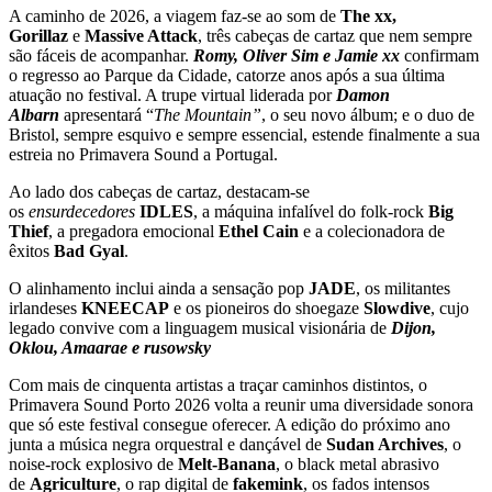
A caminho de 2026, a viagem faz-se ao som de
The xx,
Gorillaz
e
Massive Attack
, três cabeças de cartaz que nem sempre
são fáceis de acompanhar.
Romy, Oliver Sim e Jamie xx
confirmam
o regresso ao Parque da Cidade, catorze anos após a sua última
atuação no festival. A trupe virtual liderada por
Damon
Albarn
apresentará “
The Mountain”
, o seu novo álbum; e o duo de
Bristol, sempre esquivo e sempre essencial, estende finalmente a sua
estreia no Primavera Sound a Portugal.
Ao lado dos cabeças de cartaz, destacam-se
os
ensurdecedores
IDLES
, a máquina infalível do folk-rock
Big
Thief
, a pregadora emocional
Ethel Cain
e a colecionadora de
êxitos
Bad Gyal
.
O alinhamento inclui ainda a sensação pop
JADE
, os militantes
irlandeses
KNEECAP
e os pioneiros do shoegaze
Slowdive
, cujo
legado convive com a linguagem musical visionária de
Dijon,
Oklou, Amaarae e rusowsky
Com mais de cinquenta artistas a traçar caminhos distintos, o
Primavera Sound Porto 2026 volta a reunir uma diversidade sonora
que só este festival consegue oferecer. A edição do próximo ano
junta a música negra orquestral e dançável de
Sudan Archives
, o
noise-rock explosivo de
Melt-Banana
, o black metal abrasivo
de
Agriculture
, o rap digital de
fakemink
, os fados intensos