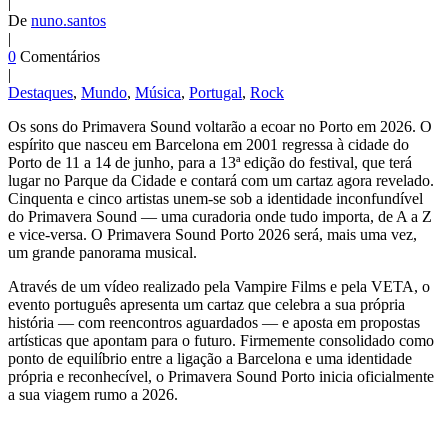
|
De
nuno.santos
|
0
Comentários
|
Destaques
,
Mundo
,
Música
,
Portugal
,
Rock
Os sons do Primavera Sound voltarão a ecoar no Porto em 2026. O
espírito que nasceu em Barcelona em 2001 regressa à cidade do
Porto de 11 a 14 de junho, para a 13ª edição do festival, que terá
lugar no Parque da Cidade e contará com um cartaz agora revelado.
Cinquenta e cinco artistas unem-se sob a identidade inconfundível
do Primavera Sound — uma curadoria onde tudo importa, de A a Z
e vice-versa. O Primavera Sound Porto 2026 será, mais uma vez,
um grande panorama musical.
Através de um vídeo realizado pela Vampire Films e pela VETA, o
evento português apresenta um cartaz que celebra a sua própria
história — com reencontros aguardados — e aposta em propostas
artísticas que apontam para o futuro. Firmemente consolidado como
ponto de equilíbrio entre a ligação a Barcelona e uma identidade
própria e reconhecível, o Primavera Sound Porto inicia oficialmente
a sua viagem rumo a 2026.