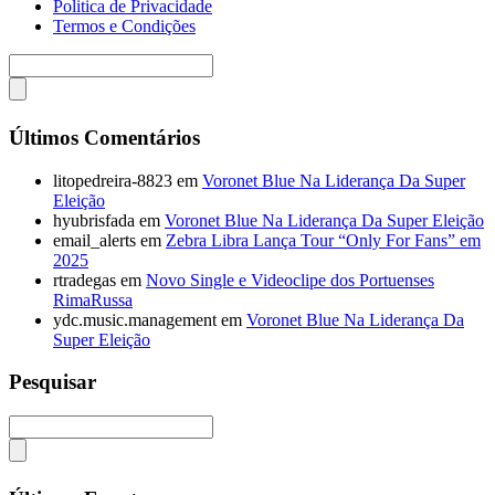
Politica de Privacidade
Termos e Condições
Últimos Comentários
litopedreira-8823
em
Voronet Blue Na Liderança Da Super
Eleição
hyubrisfada
em
Voronet Blue Na Liderança Da Super Eleição
email_alerts
em
Zebra Libra Lança Tour “Only For Fans” em
2025
rtradegas
em
Novo Single e Videoclipe dos Portuenses
RimaRussa
ydc.music.management
em
Voronet Blue Na Liderança Da
Super Eleição
Pesquisar