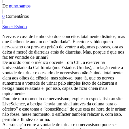
|
De
nuno.santos
|
0
Comentários
|
Super Estudo
Nervos e casa de banho são dois conceitos totalmente distintos, mas
que facilmente andam de “mão dada”. É certo e sabido que o
nervosismo ora provoca prisão de ventre a algumas pessoas, ora as
deixa à mercê de diarreias atrás de diarreias. Mas, porque é que nos
faz ter vontade de urinar?
De acordo com o médico docente Tom Chi, a exercer na
Universidade da Califórnia (nos Estados Unidos), a relação entre a
vontade de urinar e o estado de nervosismo não é ainda totalmente
clara aos olhos da ciência, mas sabe-se, para já, que os nervos
aumentam a vontade de urinar pelo simples facto de deixarem a
bexiga mais relaxada e, por isso, capaz de ficar cheia mais
rapidamente.
Durante um momento de nervosismo, explica o especialista ao site
LiveScience, a bexiga “envia um sinal através da coluna para o
cérebro” e este toma a “consciência” de que está na hora de ir urinar,
não fosse, nesse momento, o esfíncter também relaxar e, com isso,
permitir a fluidez da urina.
A associação entre a vontade de urinar e o nervosismo pode ser