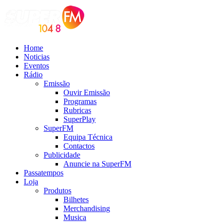
Home
Noticias
Eventos
Rádio
Emissão
Ouvir Emissão
Programas
Rubricas
SuperPlay
SuperFM
Equipa Técnica
Contactos
Publicidade
Anuncie na SuperFM
Passatempos
Loja
Produtos
Bilhetes
Merchandising
Musica