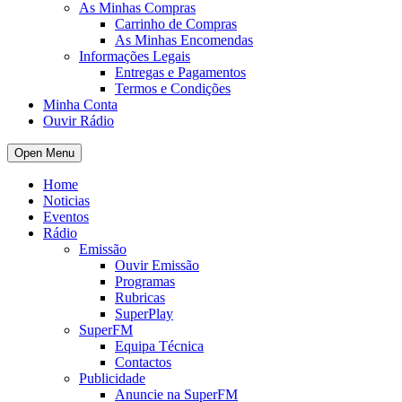
As Minhas Compras
Carrinho de Compras
As Minhas Encomendas
Informações Legais
Entregas e Pagamentos
Termos e Condições
Minha Conta
Ouvir Rádio
Open Menu
Home
Noticias
Eventos
Rádio
Emissão
Ouvir Emissão
Programas
Rubricas
SuperPlay
SuperFM
Equipa Técnica
Contactos
Publicidade
Anuncie na SuperFM