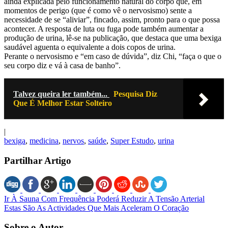
ainda explicada pelo funcionamento natural do corpo que, em
momentos de perigo (que é como vê o nervosismo) sente a
necessidade de se “aliviar”, fincado, assim, pronto para o que possa
acontecer. A resposta de luta ou fuga pode também aumentar a
produção de urina, lê-se na publicação, que destaca que uma bexiga
saudável aguenta o equivalente a dois copos de urina.
Perante o nervosismo e “em caso de dúvida”, diz Chi, “faça o que o
seu corpo diz e vá à casa de banho”.
Talvez queira ler também...
Pesquisa Diz
Que É Melhor Estar Solteiro
|
bexiga
,
medicina
,
nervos
,
saúde
,
Super Estudo
,
urina
Partilhar Artigo
Ir À Sauna Com Frequência Poderá Reduzir A Tensão Arterial
Estas São As Actividades Que Mais Aceleram O Coração
Sobre o Autor