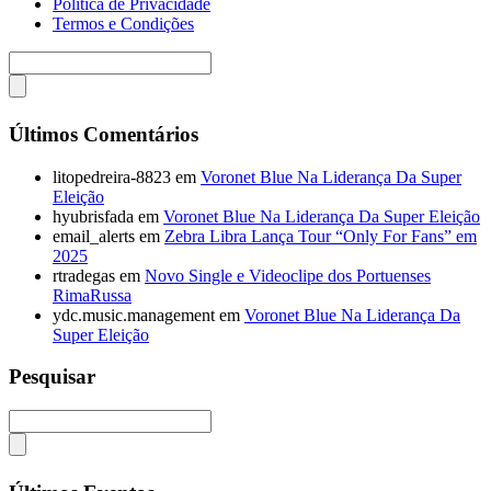
Politica de Privacidade
Termos e Condições
Últimos Comentários
litopedreira-8823
em
Voronet Blue Na Liderança Da Super
Eleição
hyubrisfada
em
Voronet Blue Na Liderança Da Super Eleição
email_alerts
em
Zebra Libra Lança Tour “Only For Fans” em
2025
rtradegas
em
Novo Single e Videoclipe dos Portuenses
RimaRussa
ydc.music.management
em
Voronet Blue Na Liderança Da
Super Eleição
Pesquisar