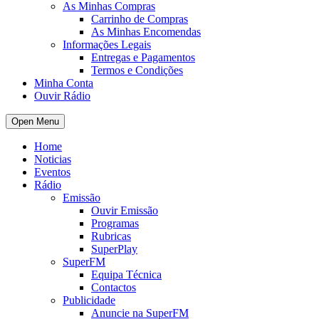
As Minhas Compras
Carrinho de Compras
As Minhas Encomendas
Informações Legais
Entregas e Pagamentos
Termos e Condições
Minha Conta
Ouvir Rádio
Open Menu
Home
Noticias
Eventos
Rádio
Emissão
Ouvir Emissão
Programas
Rubricas
SuperPlay
SuperFM
Equipa Técnica
Contactos
Publicidade
Anuncie na SuperFM