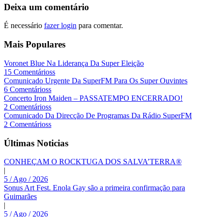
Deixa um comentário
É necessário
fazer login
para comentar.
Mais Populares
Voronet Blue Na Liderança Da Super Eleição
15 Comentárioss
Comunicado Urgente Da SuperFM Para Os Super Ouvintes
6 Comentárioss
Concerto Iron Maiden – PASSATEMPO ENCERRADO!
2 Comentárioss
Comunicado Da Direcção De Programas Da Rádio SuperFM
2 Comentárioss
Últimas Noticias
CONHEÇAM O ROCKTUGA DOS SALVA’TERRA®
|
5 / Ago / 2026
Sonus Art Fest. Enola Gay são a primeira confirmação para
Guimarães
|
5 / Ago / 2026