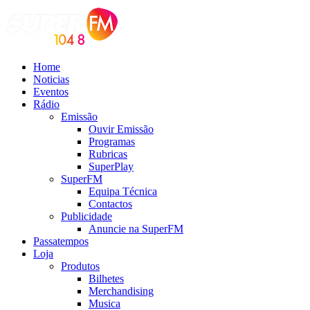
Home
Noticias
Eventos
Rádio
Emissão
Ouvir Emissão
Programas
Rubricas
SuperPlay
SuperFM
Equipa Técnica
Contactos
Publicidade
Anuncie na SuperFM
Passatempos
Loja
Produtos
Bilhetes
Merchandising
Musica