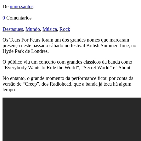
|
De
nuno.santos
|
0
Comentários
|
Destaques
,
Mundo
,
Música
,
Rock
Os Tears For Fears foram um dos grandes nomes que marcaram
presença neste passado sábado no festival British Summer Time, no
Hyde Park de Londres.
O público viu um concerto com grandes clássicos da banda como
“Everybody Wants to Rule the World”, “Secret World” e “Shout”
No entanto, o grande momento da performance ficou por conta da
versão de “Creep”, dos Radiohead, que a banda já toca há algum
tempo.