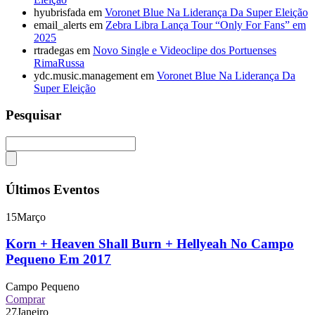
hyubrisfada
em
Voronet Blue Na Liderança Da Super Eleição
email_alerts
em
Zebra Libra Lança Tour “Only For Fans” em
2025
rtradegas
em
Novo Single e Videoclipe dos Portuenses
RimaRussa
ydc.music.management
em
Voronet Blue Na Liderança Da
Super Eleição
Pesquisar
Últimos Eventos
15
Março
Korn + Heaven Shall Burn + Hellyeah No Campo
Pequeno Em 2017
Campo Pequeno
Comprar
27
Janeiro