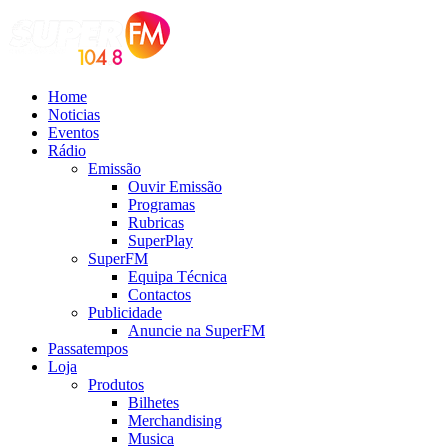
Home
Noticias
Eventos
Rádio
Emissão
Ouvir Emissão
Programas
Rubricas
SuperPlay
SuperFM
Equipa Técnica
Contactos
Publicidade
Anuncie na SuperFM
Passatempos
Loja
Produtos
Bilhetes
Merchandising
Musica