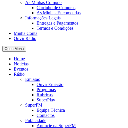
As Minhas Compras
Carrinho de Compras
As Minhas Encomendas
Informações Legais
Entregas e Pagamentos
Termos e Condições
Minha Conta
Ouvir Rádio
Open Menu
Home
Noticias
Eventos
Rádio
Emissão
Ouvir Emissão
Programas
Rubricas
SuperPlay
SuperFM
Equipa Técnica
Contactos
Publicidade
Anuncie na SuperFM