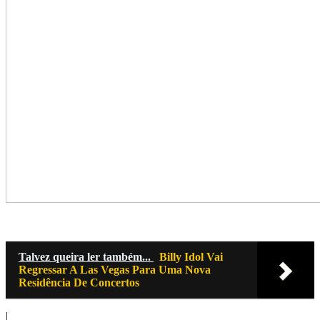
Talvez queira ler também...
Billy Idol Vai
Regressar A Las Vegas Para Uma Nova
Residência De Concertos
|