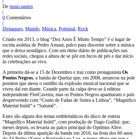
|
De
nuno.santos
|
0
Comentários
|
Destaques
,
Mundo
,
Música
,
Portugal
,
Rock
Criado em 2013, o blog “Dez Anos É Muito Tempo” é o lugar de
escrita assídua de Pedro Arnaut, palco para discernir sobre a música
que o deixa nostálgico. Com um ritmo diário de publicações nas
redes sociais, chegou a altura de se pôr em bicos de pés e dar início
às celebrações ao vivo.
A primeira dá-se a 15 de Dezembro e traz como protagonista
Os
Pontos Negros
, a banda de Queluz que, em 2008, arrancou na pole
position que ateou o rastilho da explosão musical nacional que se
viveu daí em diante. Grande parte da culpa deve-se à editora
independente FlorCaveira, mas os Pontos Negros apanharam o país
desprevenido com “Conto de Fadas de Sintra a Lisboa”, “Magnifico
Material Inútil” e “Salomé”.
Estes são alguns dos temas emblemáticos do disco de estreia
“Magnífico Material Inútil”, com produção de Tiago Guillul. que,
meses depois, os levaria ao palco principal do Optimus Alive.
Depois da última aparição da banda em 2016, na festa dos 60 anos
do Zé Pedro (Xutos e Pontapés) no Lux, e numa altura em que a