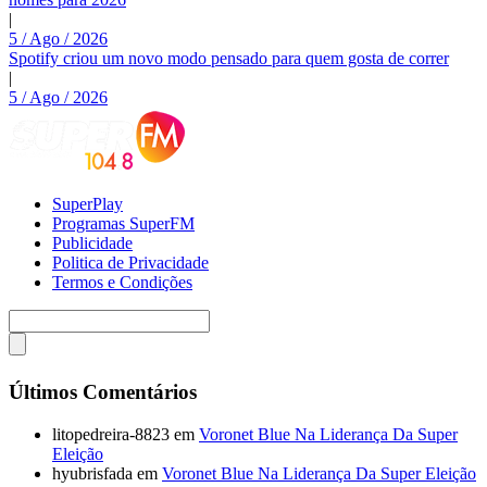
|
5 / Ago / 2026
Spotify criou um novo modo pensado para quem gosta de correr
|
5 / Ago / 2026
SuperPlay
Programas SuperFM
Publicidade
Politica de Privacidade
Termos e Condições
Últimos Comentários
litopedreira-8823
em
Voronet Blue Na Liderança Da Super
Eleição
hyubrisfada
em
Voronet Blue Na Liderança Da Super Eleição