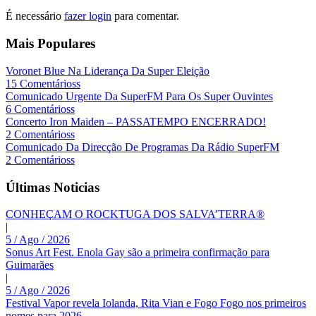
É necessário
fazer login
para comentar.
Mais Populares
Voronet Blue Na Liderança Da Super Eleição
15 Comentárioss
Comunicado Urgente Da SuperFM Para Os Super Ouvintes
6 Comentárioss
Concerto Iron Maiden – PASSATEMPO ENCERRADO!
2 Comentárioss
Comunicado Da Direcção De Programas Da Rádio SuperFM
2 Comentárioss
Últimas Noticias
CONHEÇAM O ROCKTUGA DOS SALVA’TERRA®
|
5 / Ago / 2026
Sonus Art Fest. Enola Gay são a primeira confirmação para
Guimarães
|
5 / Ago / 2026
Festival Vapor revela Iolanda, Rita Vian e Fogo Fogo nos primeiros
nomes para 2026