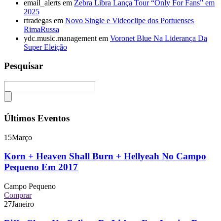
email_alerts
em
Zebra Libra Lança Tour “Only For Fans” em
2025
rtradegas
em
Novo Single e Videoclipe dos Portuenses
RimaRussa
ydc.music.management
em
Voronet Blue Na Liderança Da
Super Eleição
Pesquisar
Últimos Eventos
15
Março
Korn + Heaven Shall Burn + Hellyeah No Campo
Pequeno Em 2017
Campo Pequeno
Comprar
27
Janeiro