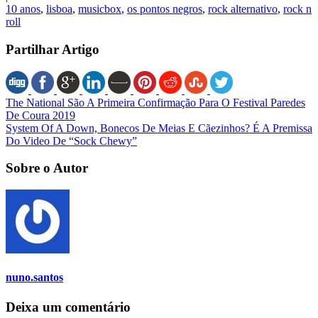
10 anos
,
lisboa
,
musicbox
,
os pontos negros
,
rock alternativo
,
rock n
roll
Partilhar Artigo
The National São A Primeira Confirmação Para O Festival Paredes
De Coura 2019
System Of A Down, Bonecos De Meias E Cãezinhos? É A Premissa
Do Video De “Sock Chewy”
Sobre o Autor
nuno.santos
Deixa um comentário