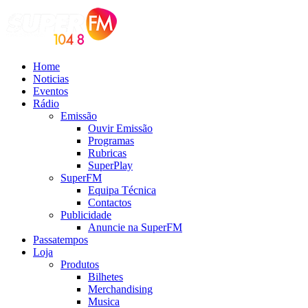
Home
Noticias
Eventos
Rádio
Emissão
Ouvir Emissão
Programas
Rubricas
SuperPlay
SuperFM
Equipa Técnica
Contactos
Publicidade
Anuncie na SuperFM
Passatempos
Loja
Produtos
Bilhetes
Merchandising
Musica