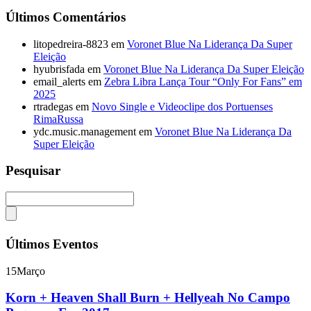
Últimos Comentários
litopedreira-8823
em
Voronet Blue Na Liderança Da Super
Eleição
hyubrisfada
em
Voronet Blue Na Liderança Da Super Eleição
email_alerts
em
Zebra Libra Lança Tour “Only For Fans” em
2025
rtradegas
em
Novo Single e Videoclipe dos Portuenses
RimaRussa
ydc.music.management
em
Voronet Blue Na Liderança Da
Super Eleição
Pesquisar
Últimos Eventos
15
Março
Korn + Heaven Shall Burn + Hellyeah No Campo