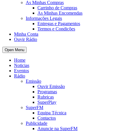
As Minhas Compras
Carrinho de Compras
As Minhas Encomendas
Informações Legais
Entregas e Pagamentos
Termos e Condições
Minha Conta
Ouvir Rádio
Open Menu
Home
Noticias
Eventos
Rádio
Emissão
Ouvir Emissão
Programas
Rubricas
SuperPlay
SuperFM
Equipa Técnica
Contactos
Publicidade
Anuncie na SuperFM