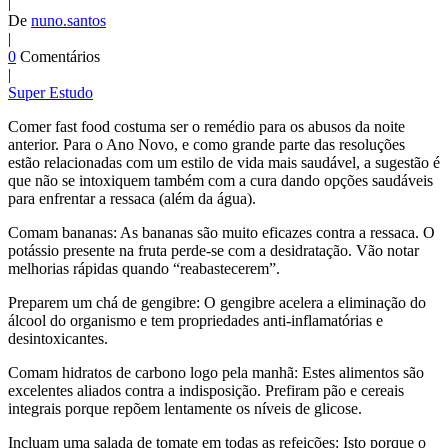
|
De
nuno.santos
|
0
Comentários
|
Super Estudo
C
omer fast food costuma ser o remédio para os abusos da noite
anterior. Para o Ano Novo, e como grande parte das resoluções
estão relacionadas com um estilo de vida mais saudável, a sugestão é
que não se intoxiquem também com a cura dando opções saudáveis
para enfrentar a ressaca (além da
água
).
Comam bananas:
As bananas são muito eficazes contra a ressaca. O
potássio presente na fruta perde-se com a desidratação. Vão notar
melhorias rápidas quando “reabastecerem”.
Preparem um chá de
gengibre
:
O
gengibre
acelera a eliminação do
álcool
do organismo e tem propriedades anti-inflamatórias e
desintoxicantes
.
Comam hidratos de carbono logo pela manhã:
Estes alimentos são
excelentes aliados contra a indisposição. Prefiram pão e cereais
integrais porque repõem lentamente os níveis de glicose.
Incluam uma salada de tomate em todas as refeições:
Isto porque o