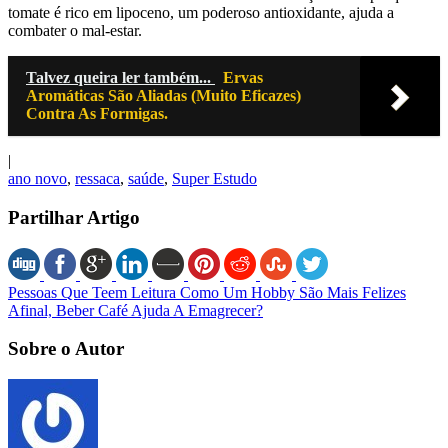
tomate é rico em
lipoceno
, um poderoso
antioxidante
, ajuda a
combater o mal-estar.
Talvez queira ler também...
Ervas
Aromáticas São Aliadas (Muito Eficazes)
Contra As Formigas.
|
ano novo
,
ressaca
,
saúde
,
Super Estudo
Partilhar Artigo
Pessoas Que Teem Leitura Como Um Hobby São Mais Felizes
Afinal, Beber Café Ajuda A Emagrecer?
Sobre o Autor