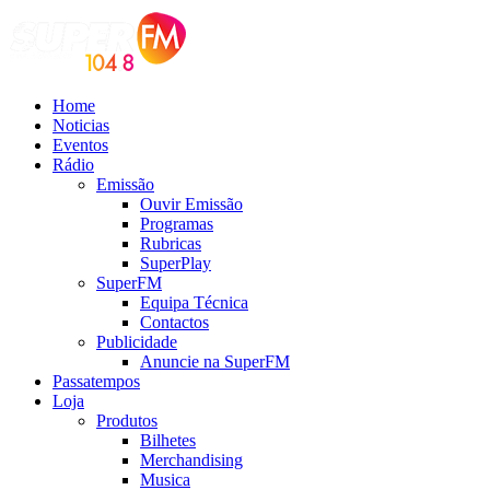
Home
Noticias
Eventos
Rádio
Emissão
Ouvir Emissão
Programas
Rubricas
SuperPlay
SuperFM
Equipa Técnica
Contactos
Publicidade
Anuncie na SuperFM
Passatempos
Loja
Produtos
Bilhetes
Merchandising
Musica