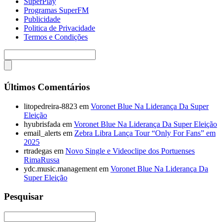
SuperPlay
Programas SuperFM
Publicidade
Politica de Privacidade
Termos e Condições
Últimos Comentários
litopedreira-8823
em
Voronet Blue Na Liderança Da Super
Eleição
hyubrisfada
em
Voronet Blue Na Liderança Da Super Eleição
email_alerts
em
Zebra Libra Lança Tour “Only For Fans” em
2025
rtradegas
em
Novo Single e Videoclipe dos Portuenses
RimaRussa
ydc.music.management
em
Voronet Blue Na Liderança Da
Super Eleição
Pesquisar