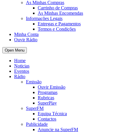
As Minhas Compras
Carrinho de Compras
As Minhas Encomendas
Informações Legais
Entregas e Pagamentos
Termos e Condições
Minha Conta
Ouvir Rádio
Open Menu
Home
Noticias
Eventos
Rádio
Emissão
Ouvir Emissão
Programas
Rubricas
SuperPlay
SuperFM
Equipa Técnica
Contactos
Publicidade
Anuncie na SuperFM