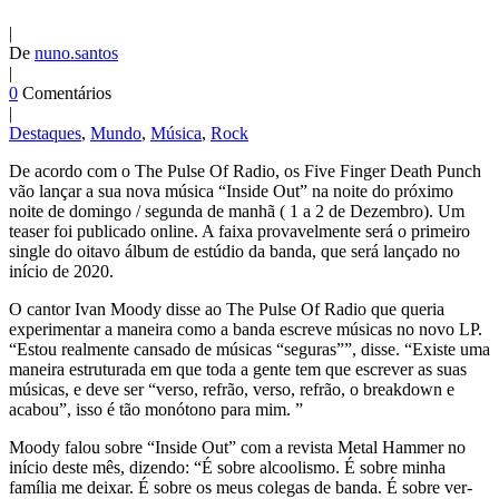
|
De
nuno.santos
|
0
Comentários
|
Destaques
,
Mundo
,
Música
,
Rock
De acordo com o The Pulse Of Radio, os Five Finger Death Punch
vão lançar a sua nova música “Inside Out” na noite do próximo
noite de domingo / segunda de manhã ( 1 a 2 de Dezembro). Um
teaser foi publicado online. A faixa provavelmente será o primeiro
single do oitavo álbum de estúdio da banda, que será lançado no
início de 2020.
O cantor Ivan Moody disse ao The Pulse Of Radio que queria
experimentar a maneira como a banda escreve músicas no novo LP.
“Estou realmente cansado de músicas “seguras””, disse. “Existe uma
maneira estruturada em que toda a gente tem que escrever as suas
músicas, e deve ser “verso, refrão, verso, refrão, o breakdown e
acabou”, isso é tão monótono para mim. ”
Moody falou sobre “Inside Out” com a revista Metal Hammer no
início deste mês, dizendo: “É sobre alcoolismo. É sobre minha
família me deixar. É sobre os meus colegas de banda. É sobre ver-