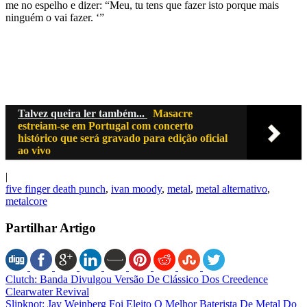
me no espelho e dizer: “Meu, tu tens que fazer isto porque mais
ninguém o vai fazer. ‘”
Talvez queira ler também...
Masacre
estreiam-se em Portugal com concerto
histórico que será gravado para edição oficial
ao vivo
|
five finger death punch
,
ivan moody
,
metal
,
metal alternativo
,
metalcore
Partilhar Artigo
Clutch: Banda Divulgou Versão De Clássico Dos Creedence
Clearwater Revival
Slipknot: Jay Weinberg Foi Eleito O Melhor Baterista De Metal Do