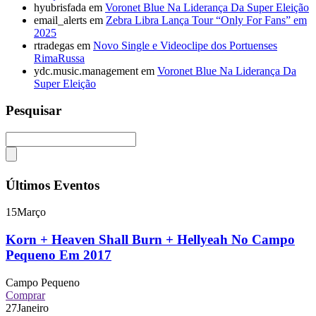
hyubrisfada
em
Voronet Blue Na Liderança Da Super Eleição
email_alerts
em
Zebra Libra Lança Tour “Only For Fans” em
2025
rtradegas
em
Novo Single e Videoclipe dos Portuenses
RimaRussa
ydc.music.management
em
Voronet Blue Na Liderança Da
Super Eleição
Pesquisar
Últimos Eventos
15
Março
Korn + Heaven Shall Burn + Hellyeah No Campo
Pequeno Em 2017
Campo Pequeno
Comprar
27
Janeiro