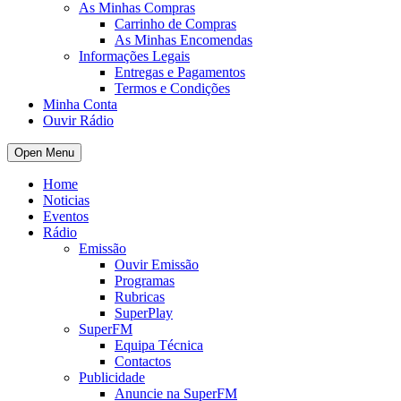
As Minhas Compras
Carrinho de Compras
As Minhas Encomendas
Informações Legais
Entregas e Pagamentos
Termos e Condições
Minha Conta
Ouvir Rádio
Open Menu
Home
Noticias
Eventos
Rádio
Emissão
Ouvir Emissão
Programas
Rubricas
SuperPlay
SuperFM
Equipa Técnica
Contactos
Publicidade
Anuncie na SuperFM