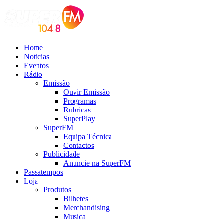
Home
Noticias
Eventos
Rádio
Emissão
Ouvir Emissão
Programas
Rubricas
SuperPlay
SuperFM
Equipa Técnica
Contactos
Publicidade
Anuncie na SuperFM
Passatempos
Loja
Produtos
Bilhetes
Merchandising
Musica