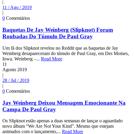
|
11 / Ago / 2019
|
0
Comentários
Baquetas De Jay Weinberg (Slipknot) Foram
Roubadas Do Túmulo De Paul Gray
Um fã dos Slipknot revelou no Reddit que as baquetas de Jay
Weinberg desapareceram do túmulo de Paul Gray, em Des Moines,
Iowa. Weinberg –...
Read More
11
Agosto
2019
|
28 / Jul / 2019
|
0
Comentários
Jay Weinberg Deixou Mensagem Emocionante Na
Campa De Paul Gray
Os Slipknot estão apenas a duas semanas de lançar o aguardado
novo álbum “We Are Not Your Kind”. Mesmo que estejam
animados com o lançamento,...
Read More