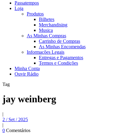
Passatempos
Loja
Produtos
Bilhetes
Merchandising
Musica
As Minhas Compras
Carrinho de Compras
As Minhas Encomendas
Informações Legais
Entregas e Pagamentos
Termos e Condições
Minha Conta
Ouvir Rádio
Tag
jay weinberg
|
2 / Set / 2025
|
0
Comentários