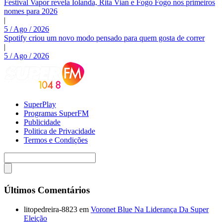
Festival Vapor revela Iolanda, Rita Vian e Fogo Fogo nos primeiros
nomes para 2026
|
5 / Ago / 2026
Spotify criou um novo modo pensado para quem gosta de correr
|
5 / Ago / 2026
SuperPlay
Programas SuperFM
Publicidade
Politica de Privacidade
Termos e Condições
Últimos Comentários
litopedreira-8823
em
Voronet Blue Na Liderança Da Super
Eleição