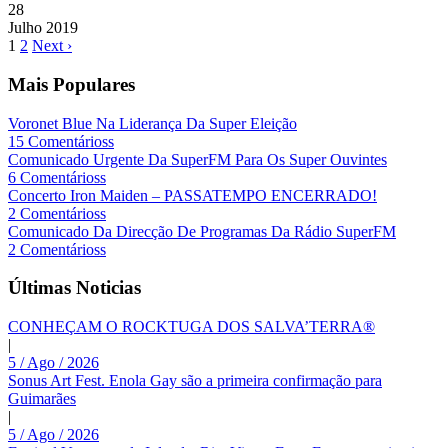
28
Julho
2019
1
2
Next ›
Mais Populares
Voronet Blue Na Liderança Da Super Eleição
15 Comentárioss
Comunicado Urgente Da SuperFM Para Os Super Ouvintes
6 Comentárioss
Concerto Iron Maiden – PASSATEMPO ENCERRADO!
2 Comentárioss
Comunicado Da Direcção De Programas Da Rádio SuperFM
2 Comentárioss
Últimas Noticias
CONHEÇAM O ROCKTUGA DOS SALVA’TERRA®
|
5 / Ago / 2026
Sonus Art Fest. Enola Gay são a primeira confirmação para
Guimarães
|
5 / Ago / 2026