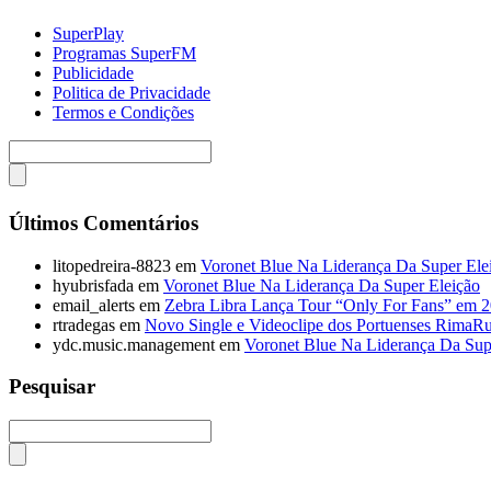
SuperPlay
Programas SuperFM
Publicidade
Politica de Privacidade
Termos e Condições
Últimos Comentários
litopedreira-8823
em
Voronet Blue Na Liderança Da Super Ele
hyubrisfada
em
Voronet Blue Na Liderança Da Super Eleição
email_alerts
em
Zebra Libra Lança Tour “Only For Fans” em 
rtradegas
em
Novo Single e Videoclipe dos Portuenses RimaR
ydc.music.management
em
Voronet Blue Na Liderança Da Sup
Pesquisar