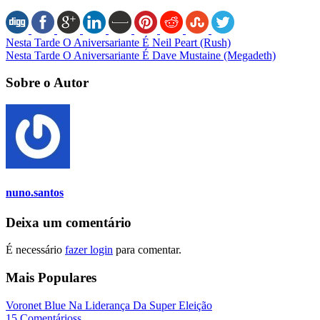
Nesta Tarde O Aniversariante É Neil Peart (Rush)
Nesta Tarde O Aniversariante É Dave Mustaine (Megadeth)
Sobre o Autor
nuno.santos
Deixa um comentário
É necessário
fazer login
para comentar.
Mais Populares
Voronet Blue Na Liderança Da Super Eleição
15 Comentárioss