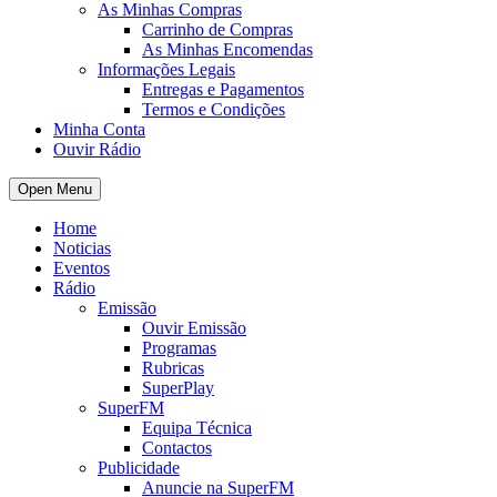
As Minhas Compras
Carrinho de Compras
As Minhas Encomendas
Informações Legais
Entregas e Pagamentos
Termos e Condições
Minha Conta
Ouvir Rádio
Open Menu
Home
Noticias
Eventos
Rádio
Emissão
Ouvir Emissão
Programas
Rubricas
SuperPlay
SuperFM
Equipa Técnica
Contactos
Publicidade
Anuncie na SuperFM