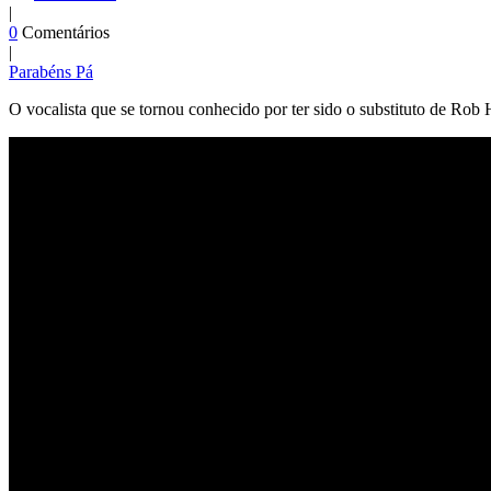
|
0
Comentários
|
Parabéns Pá
O vocalista que se tornou conhecido por ter sido o substituto de Rob