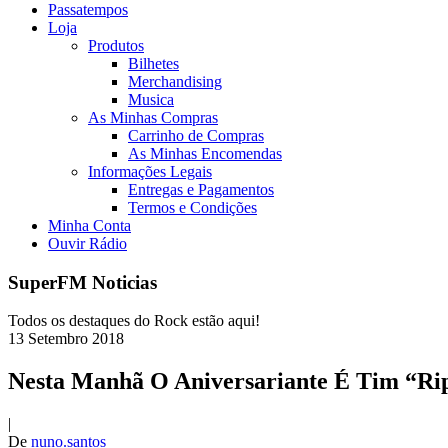
Passatempos
Loja
Produtos
Bilhetes
Merchandising
Musica
As Minhas Compras
Carrinho de Compras
As Minhas Encomendas
Informações Legais
Entregas e Pagamentos
Termos e Condições
Minha Conta
Ouvir Rádio
SuperFM Noticias
Todos os destaques do Rock estão aqui!
13
Setembro
2018
Nesta Manhã O Aniversariante É Tim “R
|
De
nuno.santos