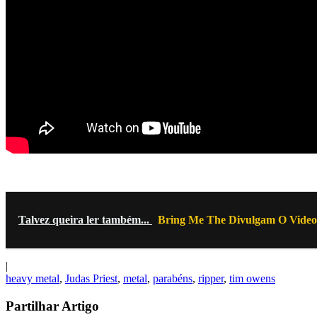
Talvez queira ler também...
Bring Me The Divulgam O Vide
|
heavy metal
,
Judas Priest
,
metal
,
parabéns
,
ripper
,
tim owens
Partilhar Artigo