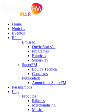
Home
Noticias
Eventos
Rádio
Emissão
Ouvir Emissão
Programas
Rubricas
SuperPlay
SuperFM
Equipa Técnica
Contactos
Publicidade
Anuncie na SuperFM
Passatempos
Loja
Produtos
Bilhetes
Merchandising
Musica