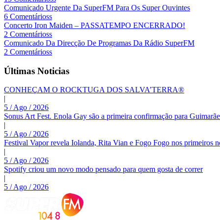
Comunicado Urgente Da SuperFM Para Os Super Ouvintes
6 Comentárioss
Concerto Iron Maiden – PASSATEMPO ENCERRADO!
2 Comentárioss
Comunicado Da Direcção De Programas Da Rádio SuperFM
2 Comentárioss
Últimas Noticias
CONHEÇAM O ROCKTUGA DOS SALVA’TERRA®
|
5 / Ago / 2026
Sonus Art Fest. Enola Gay são a primeira confirmação para Guimarãe
|
5 / Ago / 2026
Festival Vapor revela Iolanda, Rita Vian e Fogo Fogo nos primeiros 
|
5 / Ago / 2026
Spotify criou um novo modo pensado para quem gosta de correr
|
5 / Ago / 2026