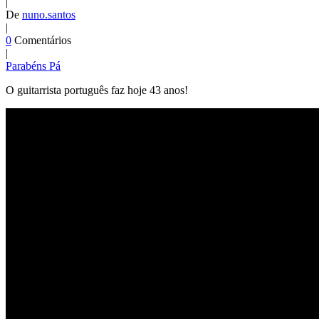
|
De
nuno.santos
|
0
Comentários
|
Parabéns Pá
O guitarrista português faz hoje 43 anos!