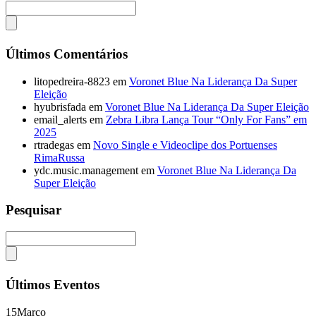
Últimos Comentários
litopedreira-8823
em
Voronet Blue Na Liderança Da Super
Eleição
hyubrisfada
em
Voronet Blue Na Liderança Da Super Eleição
email_alerts
em
Zebra Libra Lança Tour “Only For Fans” em
2025
rtradegas
em
Novo Single e Videoclipe dos Portuenses
RimaRussa
ydc.music.management
em
Voronet Blue Na Liderança Da
Super Eleição
Pesquisar
Últimos Eventos
15
Março