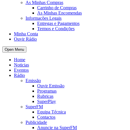
As Minhas Compras
Carrinho de Compras
As Minhas Encomendas
Informações Legais
Entregas e Pagamentos
Termos e Condições
Minha Conta
Ouvir Rádio
Open Menu
Home
Noticias
Eventos
Rádio
Emissão
Ouvir Emissão
Programas
Rubricas
SuperPlay
SuperFM
Equipa Técnica
Contactos
Publicidade
Anuncie na SuperFM