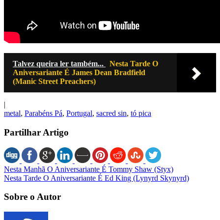
Talvez queira ler também...
Nesta Tarde O
Aniversariante É James Dean Bradfield
(Manic Street Preachers)
|
metal
,
Parabéns Pá
,
Portugal
,
sacred sin
,
tó pica
Partilhar Artigo
Nesta Manhã O Aniversariante É Tommy Shaw (Styx)
Nesta Tarde O Aniversariante É Ed King (Lynyrd Skynyrd)
Sobre o Autor