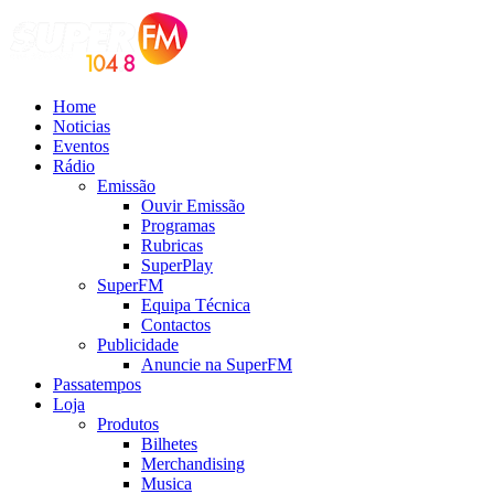
Home
Noticias
Eventos
Rádio
Emissão
Ouvir Emissão
Programas
Rubricas
SuperPlay
SuperFM
Equipa Técnica
Contactos
Publicidade
Anuncie na SuperFM
Passatempos
Loja
Produtos
Bilhetes
Merchandising
Musica