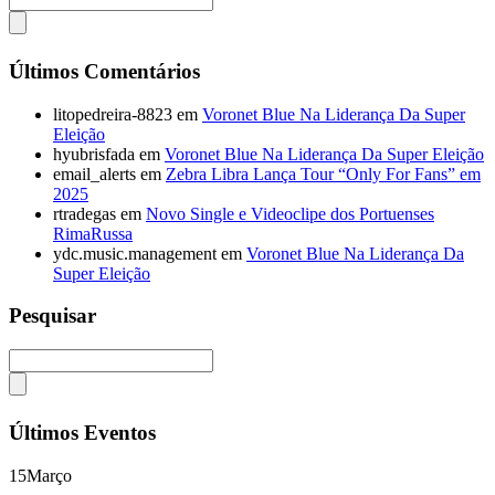
Últimos Comentários
litopedreira-8823
em
Voronet Blue Na Liderança Da Super
Eleição
hyubrisfada
em
Voronet Blue Na Liderança Da Super Eleição
email_alerts
em
Zebra Libra Lança Tour “Only For Fans” em
2025
rtradegas
em
Novo Single e Videoclipe dos Portuenses
RimaRussa
ydc.music.management
em
Voronet Blue Na Liderança Da
Super Eleição
Pesquisar
Últimos Eventos
15
Março