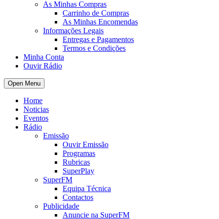
As Minhas Compras
Carrinho de Compras
As Minhas Encomendas
Informações Legais
Entregas e Pagamentos
Termos e Condições
Minha Conta
Ouvir Rádio
Open Menu
Home
Noticias
Eventos
Rádio
Emissão
Ouvir Emissão
Programas
Rubricas
SuperPlay
SuperFM
Equipa Técnica
Contactos
Publicidade
Anuncie na SuperFM