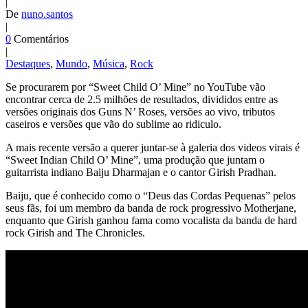
|
De
nuno.santos
|
0
Comentários
|
Destaques
,
Mundo
,
Música
,
Rock
Se procurarem por “Sweet Child O’ Mine” no YouTube vão
encontrar cerca de 2.5 milhões de resultados, divididos entre as
versões originais dos Guns N’ Roses, versões ao vivo, tributos
caseiros e versões que vão do sublime ao ridiculo.
A mais recente versão a querer juntar-se à galeria dos videos virais é
“Sweet Indian Child O’ Mine”, uma produção que juntam o
guitarrista indiano Baiju Dharmajan e o cantor Girish Pradhan.
Baiju, que é conhecido como o “Deus das Cordas Pequenas” pelos
seus fãs, foi um membro da banda de rock progressivo Motherjane,
enquanto que Girish ganhou fama como vocalista da banda de hard
rock Girish and The Chronicles.