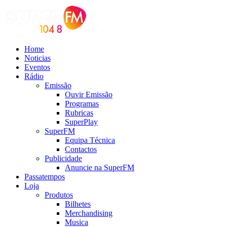
Home
Noticias
Eventos
Rádio
Emissão
Ouvir Emissão
Programas
Rubricas
SuperPlay
SuperFM
Equipa Técnica
Contactos
Publicidade
Anuncie na SuperFM
Passatempos
Loja
Produtos
Bilhetes
Merchandising
Musica