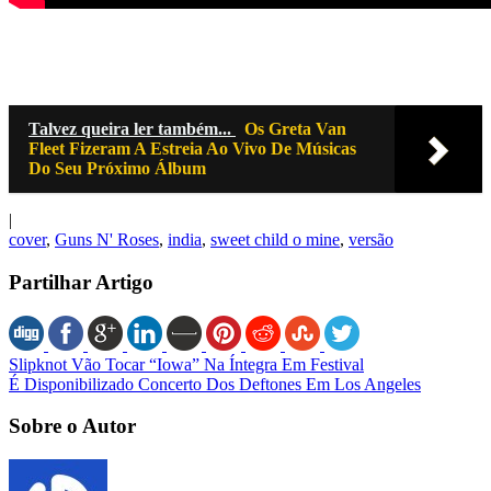
Talvez queira ler também...
Os Greta Van
Fleet Fizeram A Estreia Ao Vivo De Músicas
Do Seu Próximo Álbum
|
cover
,
Guns N' Roses
,
india
,
sweet child o mine
,
versão
Partilhar Artigo
Slipknot Vão Tocar “Iowa” Na Íntegra Em Festival
É Disponibilizado Concerto Dos Deftones Em Los Angeles
Sobre o Autor