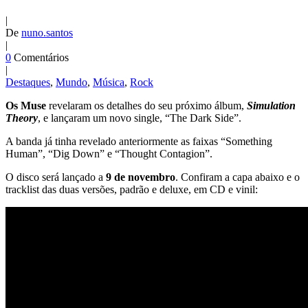
|
De
nuno.santos
|
0
Comentários
|
Destaques
,
Mundo
,
Música
,
Rock
Os Muse
revelaram os detalhes do seu próximo álbum,
Simulation
Theory
, e lançaram um novo single, “The Dark Side”.
A banda já tinha revelado anteriormente as faixas “Something
Human”, “Dig Down” e “Thought Contagion”.
O disco será lançado a
9 de novembro
. Confiram a capa abaixo e o
tracklist das duas versões, padrão e deluxe, em CD e vinil: