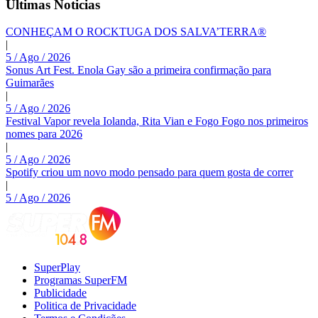
Últimas Noticias
CONHEÇAM O ROCKTUGA DOS SALVA’TERRA®
|
5 / Ago / 2026
Sonus Art Fest. Enola Gay são a primeira confirmação para
Guimarães
|
5 / Ago / 2026
Festival Vapor revela Iolanda, Rita Vian e Fogo Fogo nos primeiros
nomes para 2026
|
5 / Ago / 2026
Spotify criou um novo modo pensado para quem gosta de correr
|
5 / Ago / 2026
SuperPlay
Programas SuperFM
Publicidade
Politica de Privacidade