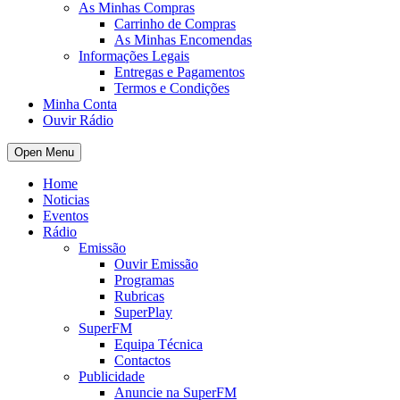
As Minhas Compras
Carrinho de Compras
As Minhas Encomendas
Informações Legais
Entregas e Pagamentos
Termos e Condições
Minha Conta
Ouvir Rádio
Open Menu
Home
Noticias
Eventos
Rádio
Emissão
Ouvir Emissão
Programas
Rubricas
SuperPlay
SuperFM
Equipa Técnica
Contactos
Publicidade
Anuncie na SuperFM