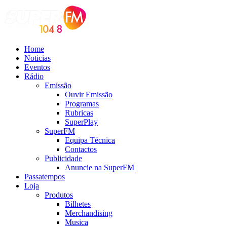
Home
Noticias
Eventos
Rádio
Emissão
Ouvir Emissão
Programas
Rubricas
SuperPlay
SuperFM
Equipa Técnica
Contactos
Publicidade
Anuncie na SuperFM
Passatempos
Loja
Produtos
Bilhetes
Merchandising
Musica