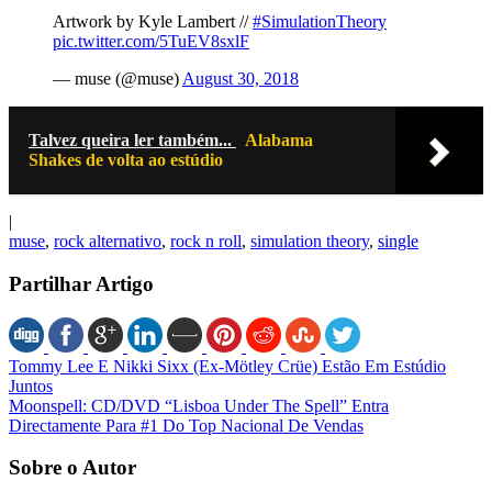
Artwork by Kyle Lambert //
#SimulationTheory
pic.twitter.com/5TuEV8sxlF
— muse (@muse)
August 30, 2018
Talvez queira ler também...
Alabama
Shakes de volta ao estúdio
|
muse
,
rock alternativo
,
rock n roll
,
simulation theory
,
single
Partilhar Artigo
Tommy Lee E Nikki Sixx (Ex-Mötley Crüe) Estão Em Estúdio
Juntos
Moonspell: CD/DVD “Lisboa Under The Spell” Entra
Directamente Para #1 Do Top Nacional De Vendas
Sobre o Autor