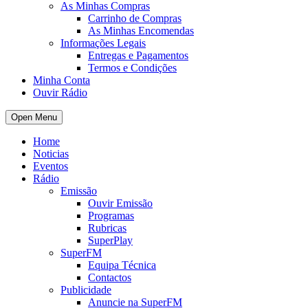
As Minhas Compras
Carrinho de Compras
As Minhas Encomendas
Informações Legais
Entregas e Pagamentos
Termos e Condições
Minha Conta
Ouvir Rádio
Open Menu
Home
Noticias
Eventos
Rádio
Emissão
Ouvir Emissão
Programas
Rubricas
SuperPlay
SuperFM
Equipa Técnica
Contactos
Publicidade
Anuncie na SuperFM