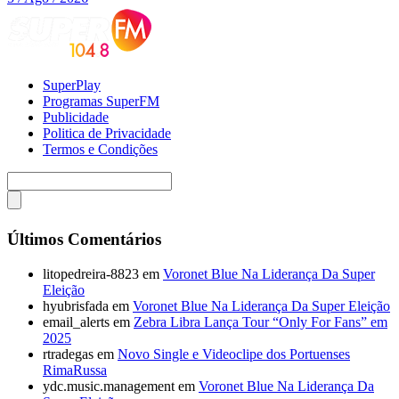
SuperPlay
Programas SuperFM
Publicidade
Politica de Privacidade
Termos e Condições
Últimos Comentários
litopedreira-8823
em
Voronet Blue Na Liderança Da Super
Eleição
hyubrisfada
em
Voronet Blue Na Liderança Da Super Eleição
email_alerts
em
Zebra Libra Lança Tour “Only For Fans” em
2025
rtradegas
em
Novo Single e Videoclipe dos Portuenses
RimaRussa
ydc.music.management
em
Voronet Blue Na Liderança Da