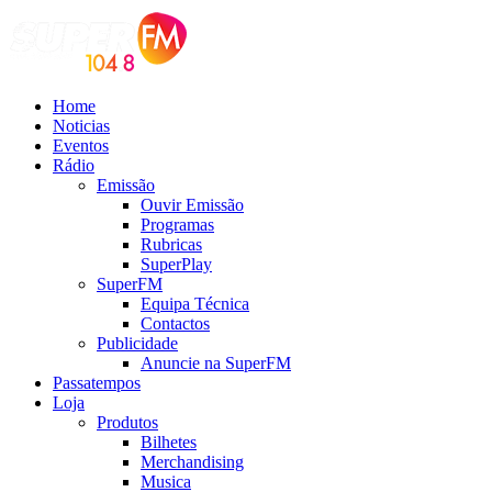
Home
Noticias
Eventos
Rádio
Emissão
Ouvir Emissão
Programas
Rubricas
SuperPlay
SuperFM
Equipa Técnica
Contactos
Publicidade
Anuncie na SuperFM
Passatempos
Loja
Produtos
Bilhetes
Merchandising
Musica