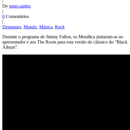
|
De
nuno.santos
|
0
Comentários
|
Destaques
,
Mundo
,
Música
,
Rock
Durante o programa de Jimmy Fallon, os Metallica juntaram-se ao
apresentador e aos The Roots para esta versão do clássico do “Black
Album”.