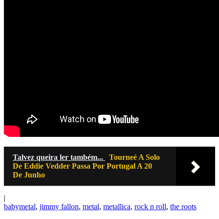
Talvez queira ler também...
Tourneé A Solo
De Eddie Vedder Passa Por Portugal A 20
De Junho
|
babymetal
,
jimmy fallon
,
metal
,
metallica
,
rock n roll
,
the roots