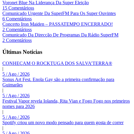
Voronet Blue Na Liderança Da Super Eleição
15 Comentárioss
Comunicado Urgente Da SuperFM Para Os Super Ouvintes
6 Comentárioss
Concerto Iron Maiden – PASSATEMPO ENCERRADO!
2 Comentárioss
Comunicado Da Direcção De Programas Da Rádio SuperFM
2 Comentárioss
Últimas Noticias
CONHEÇAM O ROCKTUGA DOS SALVA’TERRA®
|
5 / Ago / 2026
Sonus Art Fest. Enola Gay são a primeira confirmação para
Guimarães
|
5 / Ago / 2026
Festival Vapor revela Iolanda, Rita Vian e Fogo Fogo nos primeiros
nomes para 2026
|
5 / Ago / 2026
Spotify criou um novo modo pensado para quem gosta de correr
|
5 / Ago / 2026