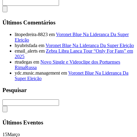
Últimos Comentários
litopedreira-8823
em
Voronet Blue Na Liderança Da Super
Eleição
hyubrisfada
em
Voronet Blue Na Liderança Da Super Eleição
email_alerts
em
Zebra Libra Lança Tour “Only For Fans” em
2025
rtradegas
em
Novo Single e Videoclipe dos Portuenses
RimaRussa
ydc.music.management
em
Voronet Blue Na Liderança Da
Super Eleição
Pesquisar
Últimos Eventos
15
Março