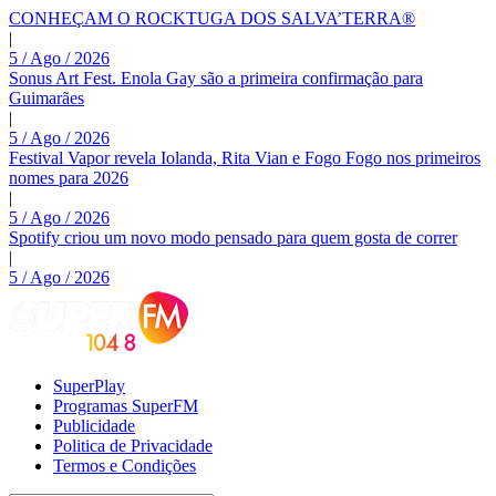
CONHEÇAM O ROCKTUGA DOS SALVA’TERRA®
|
5 / Ago / 2026
Sonus Art Fest. Enola Gay são a primeira confirmação para
Guimarães
|
5 / Ago / 2026
Festival Vapor revela Iolanda, Rita Vian e Fogo Fogo nos primeiros
nomes para 2026
|
5 / Ago / 2026
Spotify criou um novo modo pensado para quem gosta de correr
|
5 / Ago / 2026
SuperPlay
Programas SuperFM
Publicidade
Politica de Privacidade
Termos e Condições