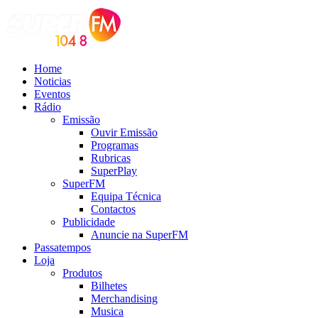
Home
Noticias
Eventos
Rádio
Emissão
Ouvir Emissão
Programas
Rubricas
SuperPlay
SuperFM
Equipa Técnica
Contactos
Publicidade
Anuncie na SuperFM
Passatempos
Loja
Produtos
Bilhetes
Merchandising
Musica