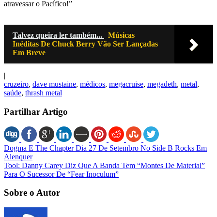
atravessar o Pacífico!”
Talvez queira ler também...
Músicas
Inéditas De Chuck Berry Vão Ser Lançadas
Em Breve
|
cruzeiro
,
dave mustaine
,
médicos
,
megacruise
,
megadeth
,
metal
,
saúde
,
thrash metal
Partilhar Artigo
Dogma E The Chapter Dia 27 De Setembro No Side B Rocks Em
Alenquer
Tool: Danny Carey Diz Que A Banda Tem “Montes De Material”
Para O Sucessor De “Fear Inoculum”
Sobre o Autor