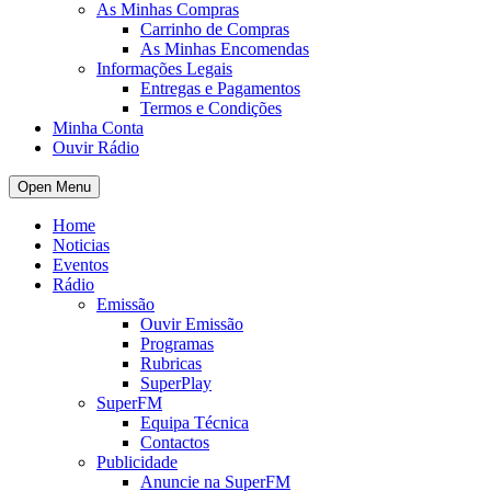
As Minhas Compras
Carrinho de Compras
As Minhas Encomendas
Informações Legais
Entregas e Pagamentos
Termos e Condições
Minha Conta
Ouvir Rádio
Open Menu
Home
Noticias
Eventos
Rádio
Emissão
Ouvir Emissão
Programas
Rubricas
SuperPlay
SuperFM
Equipa Técnica
Contactos
Publicidade
Anuncie na SuperFM