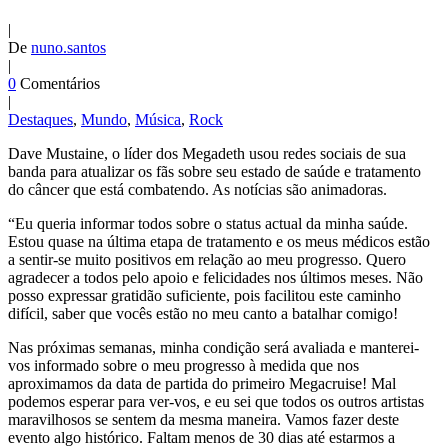
|
De
nuno.santos
|
0
Comentários
|
Destaques
,
Mundo
,
Música
,
Rock
Dave Mustaine, o líder dos Megadeth usou redes sociais de sua
banda para atualizar os fãs sobre seu estado de saúde e tratamento
do câncer que está combatendo. As notícias são animadoras.
“Eu queria informar todos sobre o status actual da minha saúde.
Estou quase na última etapa de tratamento e os meus médicos estão
a sentir-se muito positivos em relação ao meu progresso. Quero
agradecer a todos pelo apoio e felicidades nos últimos meses. Não
posso expressar gratidão suficiente, pois facilitou este caminho
difícil, saber que vocês estão no meu canto a batalhar comigo!
Nas próximas semanas, minha condição será avaliada e manterei-
vos informado sobre o meu progresso à medida que nos
aproximamos da data de partida do primeiro Megacruise! Mal
podemos esperar para ver-vos, e eu sei que todos os outros artistas
maravilhosos se sentem da mesma maneira. Vamos fazer deste
evento algo histórico. Faltam menos de 30 dias até estarmos a