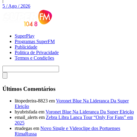
|
5 / Ago / 2026
SuperPlay
Programas SuperFM
Publicidade
Politica de Privacidade
Termos e Condições
Últimos Comentários
litopedreira-8823
em
Voronet Blue Na Liderança Da Super
Eleição
hyubrisfada
em
Voronet Blue Na Liderança Da Super Eleição
email_alerts
em
Zebra Libra Lança Tour “Only For Fans” em
2025
rtradegas
em
Novo Single e Videoclipe dos Portuenses
RimaRussa