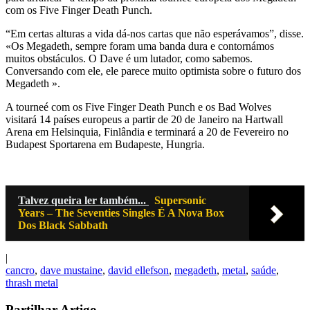
com os Five Finger Death Punch.
“Em certas alturas a vida dá-nos cartas que não esperávamos”, disse.
«Os Megadeth, sempre foram uma banda dura e contornámos
muitos obstáculos. O Dave é um lutador, como sabemos.
Conversando com ele, ele parece muito optimista sobre o futuro dos
Megadeth ».
A tourneé com os Five Finger Death Punch e os Bad Wolves
visitará 14 países europeus a partir de 20 de Janeiro na Hartwall
Arena em Helsinquia, Finlândia e terminará a 20 de Fevereiro no
Budapest Sportarena em Budapeste, Hungria.
Talvez queira ler também...
Supersonic
Years – The Seventies Singles É A Nova Box
Dos Black Sabbath
|
cancro
,
dave mustaine
,
david ellefson
,
megadeth
,
metal
,
saúde
,
thrash metal
Partilhar Artigo