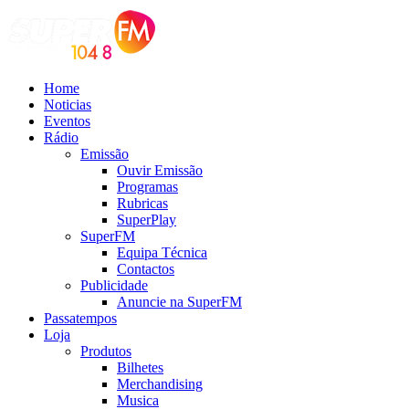
Home
Noticias
Eventos
Rádio
Emissão
Ouvir Emissão
Programas
Rubricas
SuperPlay
SuperFM
Equipa Técnica
Contactos
Publicidade
Anuncie na SuperFM
Passatempos
Loja
Produtos
Bilhetes
Merchandising
Musica