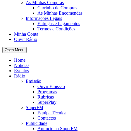
As Minhas Compras
Carrinho de Compras
As Minhas Encomendas
Informações Legais
Entregas e Pagamentos
Termos e Condições
Minha Conta
Ouvir Rádio
Open Menu
Home
Noticias
Eventos
Rádio
Emissão
Ouvir Emissão
Programas
Rubricas
SuperPlay
SuperFM
Equipa Técnica
Contactos
Publicidade
Anuncie na SuperFM