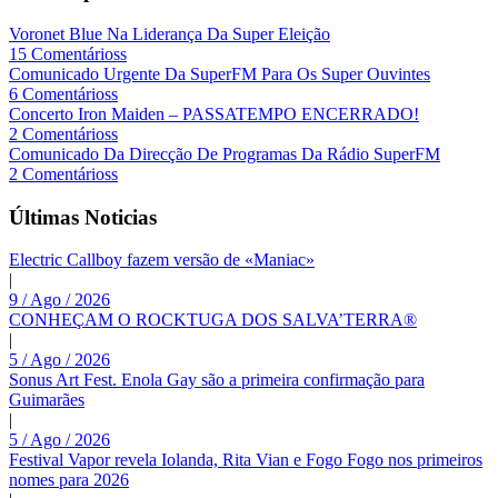
Voronet Blue Na Liderança Da Super Eleição
15 Comentárioss
Comunicado Urgente Da SuperFM Para Os Super Ouvintes
6 Comentárioss
Concerto Iron Maiden – PASSATEMPO ENCERRADO!
2 Comentárioss
Comunicado Da Direcção De Programas Da Rádio SuperFM
2 Comentárioss
Últimas Noticias
Electric Callboy fazem versão de «Maniac»
|
9 / Ago / 2026
CONHEÇAM O ROCKTUGA DOS SALVA’TERRA®
|
5 / Ago / 2026
Sonus Art Fest. Enola Gay são a primeira confirmação para
Guimarães
|
5 / Ago / 2026
Festival Vapor revela Iolanda, Rita Vian e Fogo Fogo nos primeiros
nomes para 2026