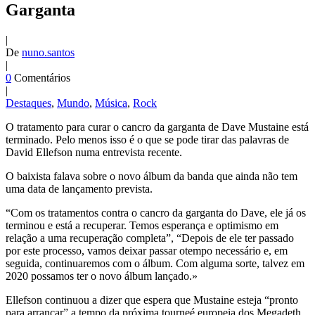
Garganta
|
De
nuno.santos
|
0
Comentários
|
Destaques
,
Mundo
,
Música
,
Rock
O tratamento para curar o cancro da garganta de Dave Mustaine está
terminado. Pelo menos isso é o que se pode tirar das palavras de
David Ellefson numa entrevista recente.
O baixista falava sobre o novo álbum da banda que ainda não tem
uma data de lançamento prevista.
“Com os tratamentos contra o cancro da garganta do Dave, ele já os
terminou e está a recuperar. Temos esperança e optimismo em
relação a uma recuperação completa”, “Depois de ele ter passado
por este processo, vamos deixar passar otempo necessário e, em
seguida, continuaremos com o álbum. Com alguma sorte, talvez em
2020 possamos ter o novo álbum lançado.»
Ellefson continuou a dizer que espera que Mustaine esteja “pronto
para arrancar” a tempo da próxima tourneé europeia dos Megadeth