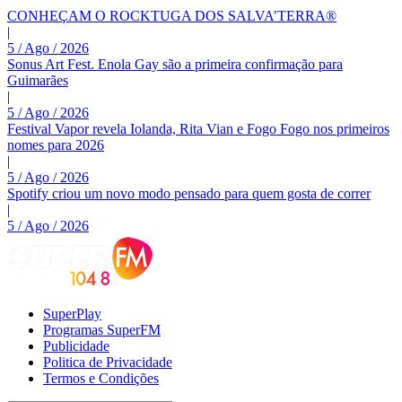
CONHEÇAM O ROCKTUGA DOS SALVA’TERRA®
|
5 / Ago / 2026
Sonus Art Fest. Enola Gay são a primeira confirmação para
Guimarães
|
5 / Ago / 2026
Festival Vapor revela Iolanda, Rita Vian e Fogo Fogo nos primeiros
nomes para 2026
|
5 / Ago / 2026
Spotify criou um novo modo pensado para quem gosta de correr
|
5 / Ago / 2026
SuperPlay
Programas SuperFM
Publicidade
Politica de Privacidade
Termos e Condições