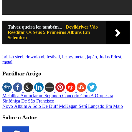
Talvez queira ler também...
Devildriver Vão
Reeditar Os Seus 5 Primeiros Álbuns Em
Setembro
|
british steel
,
download
,
festival
,
heavy metal
,
japão
,
Judas Priest
,
metal
Partilhar Artigo
Metallica Anunciaram Segundo Concerto Com A Orquestra
Sinfónica De São Francisco
Novo Álbum A Solo De Duff McKagan Será Lançado Em Maio
Sobre o Autor