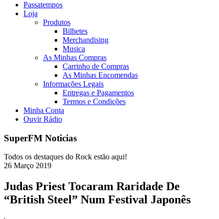
Passatempos
Loja
Produtos
Bilhetes
Merchandising
Musica
As Minhas Compras
Carrinho de Compras
As Minhas Encomendas
Informações Legais
Entregas e Pagamentos
Termos e Condições
Minha Conta
Ouvir Rádio
SuperFM Noticias
Todos os destaques do Rock estão aqui!
26
Março
2019
Judas Priest Tocaram Raridade De
“British Steel” Num Festival Japonês