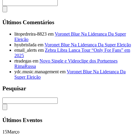
Últimos Comentários
litopedreira-8823
em
Voronet Blue Na Liderança Da Super
Eleição
hyubrisfada
em
Voronet Blue Na Liderança Da Super Eleição
email_alerts
em
Zebra Libra Lança Tour “Only For Fans” em
2025
rtradegas
em
Novo Single e Videoclipe dos Portuenses
RimaRussa
ydc.music.management
em
Voronet Blue Na Liderança Da
Super Eleição
Pesquisar
Últimos Eventos
15
Março