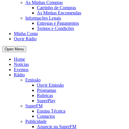
As Minhas Compras
Carrinho de Compras
As Minhas Encomendas
Informações Legais
Entregas e Pagamentos
Termos e Condições
Minha Conta
Ouvir Rádio
Open Menu
Home
Noticias
Eventos
Rádio
Emissão
Ouvir Emissão
Programas
Rubricas
SuperPlay
SuperFM
Equipa Técnica
Contactos
Publicidade
Anuncie na SuperFM