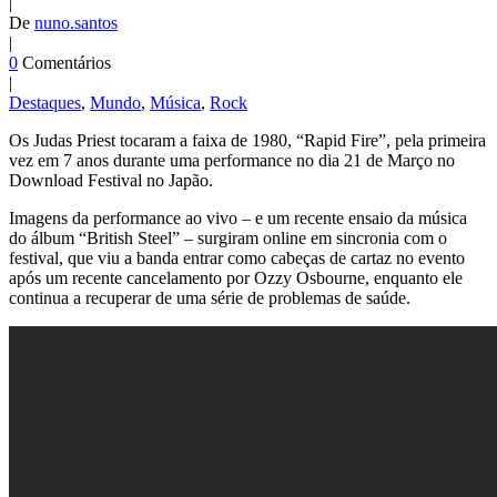
|
De
nuno.santos
|
0
Comentários
|
Destaques
,
Mundo
,
Música
,
Rock
Os Judas Priest tocaram a faixa de 1980, “Rapid Fire”, pela primeira
vez em 7 anos durante uma performance no dia 21 de Março no
Download Festival no Japão.
Imagens da performance ao vivo – e um recente ensaio da música
do álbum “British Steel” – surgiram online em sincronia com o
festival, que viu a banda entrar como cabeças de cartaz no evento
após um recente cancelamento por Ozzy Osbourne, enquanto ele
continua a recuperar de uma série de problemas de saúde.