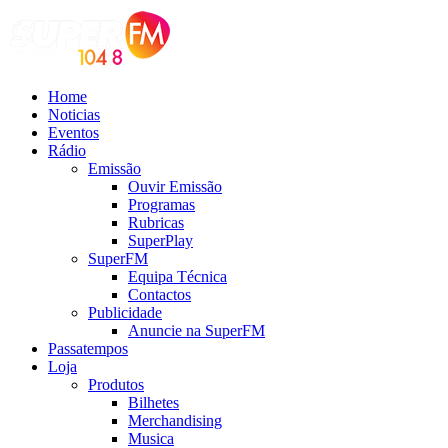
Home
Noticias
Eventos
Rádio
Emissão
Ouvir Emissão
Programas
Rubricas
SuperPlay
SuperFM
Equipa Técnica
Contactos
Publicidade
Anuncie na SuperFM
Passatempos
Loja
Produtos
Bilhetes
Merchandising
Musica