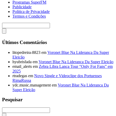
Programas SuperFM
Publicidade
Politica de Privacidade
Termos e Condições
Últimos Comentários
litopedreira-8823
em
Voronet Blue Na Liderança Da Super
Eleição
hyubrisfada
em
Voronet Blue Na Liderança Da Super Eleição
email_alerts
em
Zebra Libra Lança Tour “Only For Fans” em
2025
rtradegas
em
Novo Single e Videoclipe dos Portuenses
RimaRussa
ydc.music.management
em
Voronet Blue Na Liderança Da
Super Eleição
Pesquisar