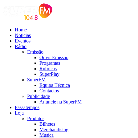
Home
Noticias
Eventos
Rádio
Emissão
Ouvir Emissão
Programas
Rubricas
SuperPlay
SuperFM
Equipa Técnica
Contactos
Publicidade
Anuncie na SuperFM
Passatempos
Loja
Produtos
Bilhetes
Merchandising
Musica