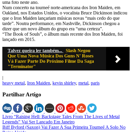
uma foto neste ano.
Num concerto na tourneé norte-americana dos Iron Maiden, em
Oakland, nos Estados Unidos, o vocalista Bruce Dickinson indicou
que o Iron Maiden lançariam músicas novas “mais cedo do que
tarde”. Noutra performance, em Nashville, Dickinson chegou a
dizer que um novo álbum do grupo era “uma certeza”.
“The Book of Souls”, o álbum mais recente dos Iron Maiden, foi
lançado em 2015.
Talvez queira ler também...
Slash Negou
Que Uma Nova Música Dos Guns N' Roses
Vá Fazer Parte Do Próximo Filme Da Saga
"Terminator"
|
heavy metal
,
Iron Maiden
,
kevin shirley
,
metal
,
paris
Partilhar Artigo
Livro “Raising Hell: Backstage Tales From The Lives of Metal
Legends” Vai Ser Lançado Em Janeiro
Biff Byford (Saxon) Vai Fazer A Sua Primeira Tourneé A Solo No