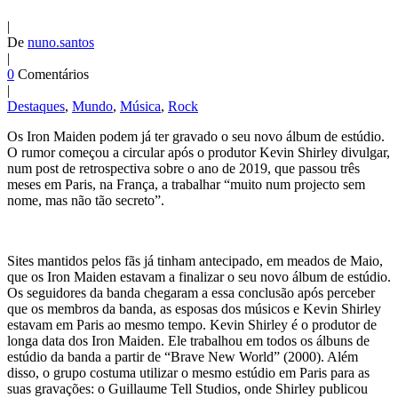
|
De
nuno.santos
|
0
Comentários
|
Destaques
,
Mundo
,
Música
,
Rock
Os Iron Maiden podem já ter gravado o seu novo álbum de estúdio.
O rumor começou a circular após o produtor Kevin Shirley divulgar,
num post de retrospectiva sobre o ano de 2019, que passou três
meses em Paris, na França, a trabalhar “muito num projecto sem
nome, mas não tão secreto”.
Sites mantidos pelos fãs já tinham antecipado, em meados de Maio,
que os Iron Maiden estavam a finalizar o seu novo álbum de estúdio.
Os seguidores da banda chegaram a essa conclusão após perceber
que os membros da banda, as esposas dos músicos e Kevin Shirley
estavam em Paris ao mesmo tempo. Kevin Shirley é o produtor de
longa data dos Iron Maiden. Ele trabalhou em todos os álbuns de
estúdio da banda a partir de “Brave New World” (2000). Além
disso, o grupo costuma utilizar o mesmo estúdio em Paris para as
suas gravações: o Guillaume Tell Studios, onde Shirley publicou