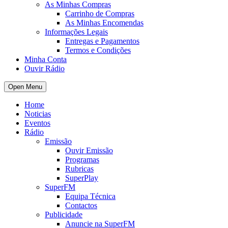
As Minhas Compras
Carrinho de Compras
As Minhas Encomendas
Informações Legais
Entregas e Pagamentos
Termos e Condições
Minha Conta
Ouvir Rádio
Open Menu
Home
Noticias
Eventos
Rádio
Emissão
Ouvir Emissão
Programas
Rubricas
SuperPlay
SuperFM
Equipa Técnica
Contactos
Publicidade
Anuncie na SuperFM