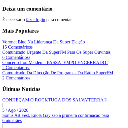
Deixa um comentário
É necessário
fazer login
para comentar.
Mais Populares
Voronet Blue Na Liderança Da Super Eleição
15 Comentárioss
Comunicado Urgente Da SuperFM Para Os Super Ouvintes
6 Comentárioss
Concerto Iron Maiden – PASSATEMPO ENCERRADO!
2 Comentárioss
Comunicado Da Direcção De Programas Da Rádio SuperFM
2 Comentárioss
Últimas Noticias
CONHEÇAM O ROCKTUGA DOS SALVA’TERRA®
|
5 / Ago / 2026
Sonus Art Fest. Enola Gay são a primeira confirmação para
Guimarães
|