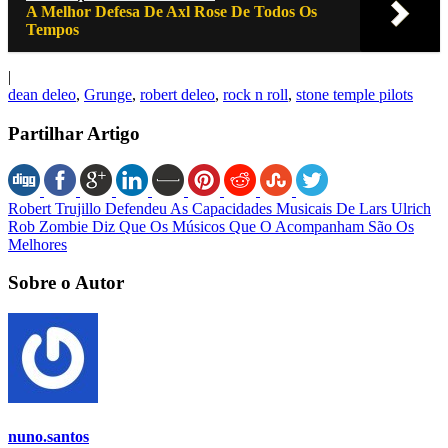
A Melhor Defesa De Axl Rose De Todos Os
Tempos
|
dean deleo
,
Grunge
,
robert deleo
,
rock n roll
,
stone temple pilots
Partilhar Artigo
Robert Trujillo Defendeu As Capacidades Musicais De Lars Ulrich
Rob Zombie Diz Que Os Músicos Que O Acompanham São Os
Melhores
Sobre o Autor
nuno.santos