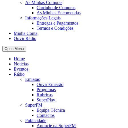
As Minhas Compras
Carrinho de Compras
As Minhas Encomendas
Informações Legais
Entregas e Pagamentos
Termos e Condições
Minha Conta
Ouvir Rádio
Open Menu
Home
Noticias
Eventos
Rádio
Emissão
Ouvir Emissão
Programas
Rubricas
SuperPlay
SuperFM
Equipa Técnica
Contactos
Publicidade
Anuncie na SuperFM