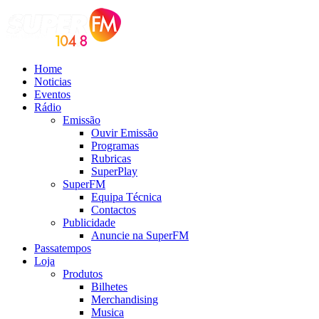
Home
Noticias
Eventos
Rádio
Emissão
Ouvir Emissão
Programas
Rubricas
SuperPlay
SuperFM
Equipa Técnica
Contactos
Publicidade
Anuncie na SuperFM
Passatempos
Loja
Produtos
Bilhetes
Merchandising
Musica