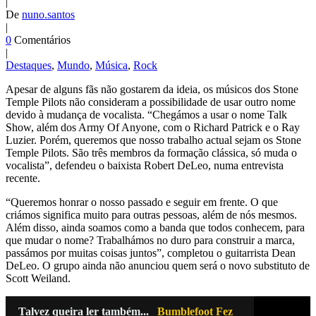
|
De
nuno.santos
|
0
Comentários
|
Destaques
,
Mundo
,
Música
,
Rock
Apesar de alguns fãs não gostarem da ideia, os músicos dos Stone
Temple Pilots não consideram a possibilidade de usar outro nome
devido à mudança de vocalista. “Chegámos a usar o nome Talk
Show, além dos Army Of Anyone, com o Richard Patrick e o Ray
Luzier. Porém, queremos que nosso trabalho actual sejam os Stone
Temple Pilots. São três membros da formação clássica, só muda o
vocalista”, defendeu o baixista Robert DeLeo, numa entrevista
recente.
“Queremos honrar o nosso passado e seguir em frente. O que
criámos significa muito para outras pessoas, além de nós mesmos.
Além disso, ainda soamos como a banda que todos conhecem, para
que mudar o nome? Trabalhámos no duro para construir a marca,
passámos por muitas coisas juntos”, completou o guitarrista Dean
DeLeo. O grupo ainda não anunciou quem será o novo substituto de
Scott Weiland.
Talvez queira ler também...
Bumblefoot Fez