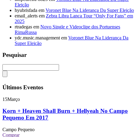
Eleição
hyubrisfada
em
Voronet Blue Na Liderança Da Super Eleição
email_alerts
em
Zebra Libra Lança Tour “Only For Fans” em
2025
rtradegas
em
Novo Single e Videoclipe dos Portuenses
RimaRussa
ydc.music.management
em
Voronet Blue Na Liderança Da
Super Eleição
Pesquisar
Últimos Eventos
15
Março
Korn + Heaven Shall Burn + Hellyeah No Campo
Pequeno Em 2017
Campo Pequeno
Comprar