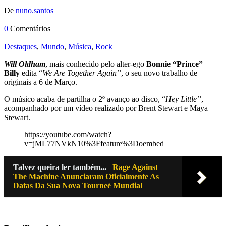
|
De
nuno.santos
|
0
Comentários
|
Destaques
,
Mundo
,
Música
,
Rock
Will Oldham
, mais conhecido pelo alter-ego
Bonnie “Prince”
Billy
edita “
We Are Together Again”
, o seu novo trabalho de
originais a 6 de Março.
O músico acaba de partilha o 2º avanço ao disco, “
Hey Little”
,
acompanhado por um vídeo realizado por Brent Stewart e Maya
Stewart.
https://youtube.com/watch?
v=jML77NVkN10%3Ffeature%3Doembed
Talvez queira ler também...
Rage Against
The Machine Anunciaram Oficialmente As
Datas Da Sua Nova Tourneé Mundial
|