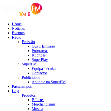
Home
Noticias
Eventos
Rádio
Emissão
Ouvir Emissão
Programas
Rubricas
SuperPlay
SuperFM
Equipa Técnica
Contactos
Publicidade
Anuncie na SuperFM
Passatempos
Loja
Produtos
Bilhetes
Merchandising
Musica