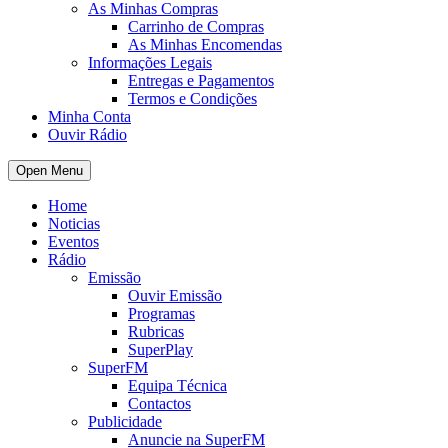
As Minhas Compras
Carrinho de Compras
As Minhas Encomendas
Informações Legais
Entregas e Pagamentos
Termos e Condições
Minha Conta
Ouvir Rádio
Open Menu
Home
Noticias
Eventos
Rádio
Emissão
Ouvir Emissão
Programas
Rubricas
SuperPlay
SuperFM
Equipa Técnica
Contactos
Publicidade
Anuncie na SuperFM