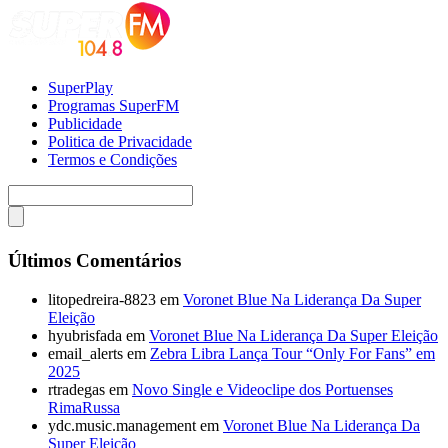
SuperPlay
Programas SuperFM
Publicidade
Politica de Privacidade
Termos e Condições
Últimos Comentários
litopedreira-8823
em
Voronet Blue Na Liderança Da Super
Eleição
hyubrisfada
em
Voronet Blue Na Liderança Da Super Eleição
email_alerts
em
Zebra Libra Lança Tour “Only For Fans” em
2025
rtradegas
em
Novo Single e Videoclipe dos Portuenses
RimaRussa
ydc.music.management
em
Voronet Blue Na Liderança Da
Super Eleição