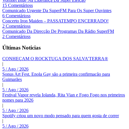
Voronet Blue Na Liderança Da Super Eleição
15 Comentárioss
Comunicado Urgente Da SuperFM Para Os Super Ouvintes
6 Comentárioss
Concerto Iron Maiden – PASSATEMPO ENCERRADO!
2 Comentárioss
Comunicado Da Direcção De Programas Da Rádio SuperFM
2 Comentárioss
Últimas Noticias
CONHEÇAM O ROCKTUGA DOS SALVA’TERRA®
|
5 / Ago / 2026
Sonus Art Fest. Enola Gay são a primeira confirmação para
Guimarães
|
5 / Ago / 2026
Festival Vapor revela Iolanda, Rita Vian e Fogo Fogo nos primeiros
nomes para 2026
|
5 / Ago / 2026
Spotify criou um novo modo pensado para quem gosta de correr
|
5 / Ago / 2026