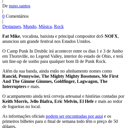
|
De
nuno.santos
|
0
Comentários
|
Destaques
,
Mundo
,
Música
,
Rock
Fat Mike
, vocalista, baixista e principal compositor doS
NOFX
,
anunciou um grande festival nos Estados Unidos.
O Camp Punk In Drublic irá acontecer entre os dias 1 e 3 de Junho
em Thornville, no Legend Valley, interior do estado de Ohio, e terá
um line-up de sonho para qualquer bom fã de Punk Rock.
Além da sua banda, ainda estão no alinhamento nomes como
Rancid, Pennywise, The Mighty Mighty Bosstones, Me First
And The Gimme Gimmes, Goldfinger, Lagwagon, The
Interrupters
e mais.
O acampamento ainda terá cerveja artesanal e histórias contadas por
Keith Morris, Jello Biafra, Eric Melvin, El Hefe
e mais ao redor
de fogueiras no local.
As informações oficiais
podem ser encontradas por aqui
e os
primeiros bilhetes para o final de semana todo têm o preço de 50
dólares.