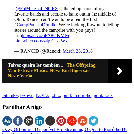
.
@FatMike_of_NOFX
gathered up some of my
favorite bands and people to hang out in the middle of
Ohio. Rancid can’t wait to be a part the first
#CampPunkInDrublic
. We’re looking forward to telling
stories around the campfire with you guys! –
Tim
https://t.co/qFA8GKMtvq
pic.twitter.com/z4piCJsuWx
— RANCID (@Rancid)
March 26, 2018
Talvez queira ler também...
The Offspring
Vão Estrear Música Nova Em Digressão
Neste Verão
|
fat mike
,
festival
,
NOFX
,
ohio
,
punk in drublic
,
punk rock
Partilhar Artigo
Ozzy Osbourne: Disponível Em Streaming O Quarto Episódio De