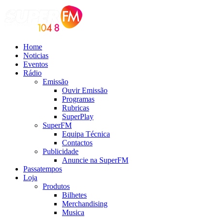
Home
Noticias
Eventos
Rádio
Emissão
Ouvir Emissão
Programas
Rubricas
SuperPlay
SuperFM
Equipa Técnica
Contactos
Publicidade
Anuncie na SuperFM
Passatempos
Loja
Produtos
Bilhetes
Merchandising
Musica