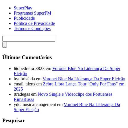
SuperPlay
Programas SuperFM
Publicidade
Politica de Privacidade
Termos e Condições
Últimos Comentários
litopedreira-8823
em
Voronet Blue Na Liderança Da Super
Eleição
hyubrisfada
em
Voronet Blue Na Liderança Da Super Eleição
email_alerts
em
Zebra Libra Lança Tour “Only For Fans” em
2025
rtradegas
em
Novo Single e Videoclipe dos Portuenses
RimaRussa
ydc.music.management
em
Voronet Blue Na Liderança Da
Super Eleição
Pesquisar