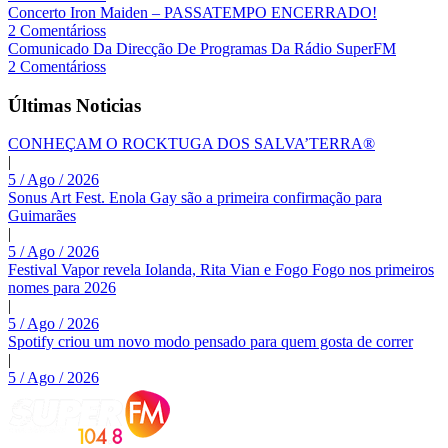
Concerto Iron Maiden – PASSATEMPO ENCERRADO!
2 Comentárioss
Comunicado Da Direcção De Programas Da Rádio SuperFM
2 Comentárioss
Últimas Noticias
CONHEÇAM O ROCKTUGA DOS SALVA’TERRA®
|
5 / Ago / 2026
Sonus Art Fest. Enola Gay são a primeira confirmação para
Guimarães
|
5 / Ago / 2026
Festival Vapor revela Iolanda, Rita Vian e Fogo Fogo nos primeiros
nomes para 2026
|
5 / Ago / 2026
Spotify criou um novo modo pensado para quem gosta de correr
|
5 / Ago / 2026