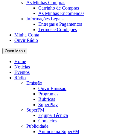
As Minhas Compras
Carrinho de Compras
As Minhas Encomendas
Informações Legais
Entregas e Pagamentos
Termos e Condições
Minha Conta
Ouvir Rádio
Open Menu
Home
Noticias
Eventos
Rádio
Emissão
Ouvir Emissão
Programas
Rubricas
SuperPlay
SuperFM
Equipa Técnica
Contactos
Publicidade
Anuncie na SuperFM