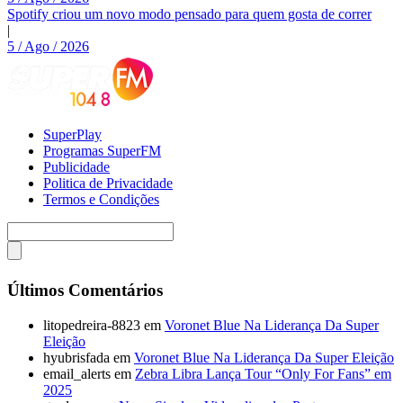
Spotify criou um novo modo pensado para quem gosta de correr
|
5 / Ago / 2026
SuperPlay
Programas SuperFM
Publicidade
Politica de Privacidade
Termos e Condições
Últimos Comentários
litopedreira-8823
em
Voronet Blue Na Liderança Da Super
Eleição
hyubrisfada
em
Voronet Blue Na Liderança Da Super Eleição
email_alerts
em
Zebra Libra Lança Tour “Only For Fans” em
2025