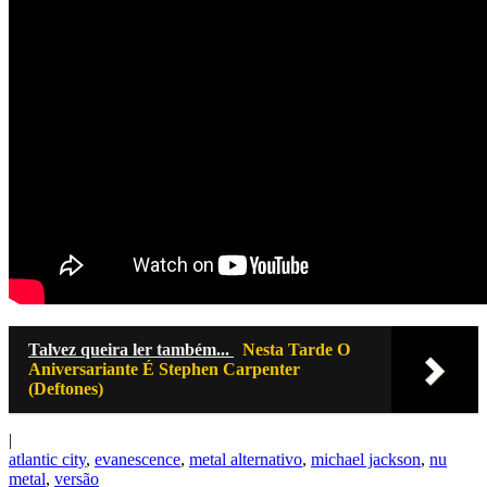
Talvez queira ler também...
Nesta Tarde O
Aniversariante É Stephen Carpenter
(Deftones)
|
atlantic city
,
evanescence
,
metal alternativo
,
michael jackson
,
nu
metal
,
versão