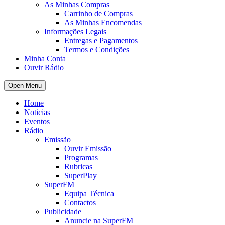
As Minhas Compras
Carrinho de Compras
As Minhas Encomendas
Informações Legais
Entregas e Pagamentos
Termos e Condições
Minha Conta
Ouvir Rádio
Open Menu
Home
Noticias
Eventos
Rádio
Emissão
Ouvir Emissão
Programas
Rubricas
SuperPlay
SuperFM
Equipa Técnica
Contactos
Publicidade
Anuncie na SuperFM