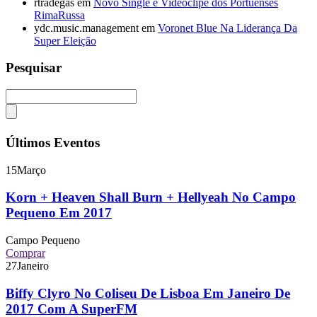
rtradegas
em
Novo Single e Videoclipe dos Portuenses
RimaRussa
ydc.music.management
em
Voronet Blue Na Liderança Da
Super Eleição
Pesquisar
Últimos Eventos
15
Março
Korn + Heaven Shall Burn + Hellyeah No Campo
Pequeno Em 2017
Campo Pequeno
Comprar
27
Janeiro
Biffy Clyro No Coliseu De Lisboa Em Janeiro De
2017 Com A SuperFM