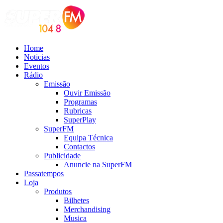
Home
Noticias
Eventos
Rádio
Emissão
Ouvir Emissão
Programas
Rubricas
SuperPlay
SuperFM
Equipa Técnica
Contactos
Publicidade
Anuncie na SuperFM
Passatempos
Loja
Produtos
Bilhetes
Merchandising
Musica