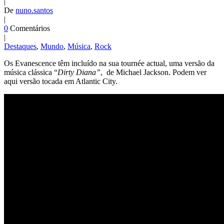
|
De
nuno.santos
|
0
Comentários
|
Destaques
,
Mundo
,
Música
,
Rock
Os Evanescence têm incluído na sua tournée actual, uma versão da
música clássica “
Dirty Diana”
, de Michael Jackson. Podem ver
aqui versão tocada em Atlantic City.