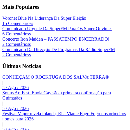
Mais Populares
Voronet Blue Na Liderança Da Super Eleição
15 Comentárioss
Comunicado Urgente Da SuperFM Para Os Super Ouvintes
6 Comentárioss
Concerto Iron Maiden – PASSATEMPO ENCERRADO!
2 Comentárioss
Comunicado Da Direcção De Programas Da Rádio SuperFM
2 Comentárioss
Últimas Noticias
CONHEÇAM O ROCKTUGA DOS SALVA’TERRA®
|
5 / Ago / 2026
Sonus Art Fest. Enola Gay são a primeira confirmação para
Guimarães
|
5 / Ago / 2026
Festival Vapor revela Iolanda, Rita Vian e Fogo Fogo nos primeiros
nomes para 2026
|
5 / Ago / 2026