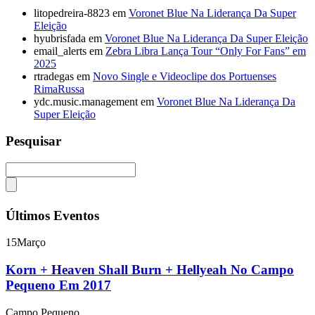
litopedreira-8823
em
Voronet Blue Na Liderança Da Super
Eleição
hyubrisfada
em
Voronet Blue Na Liderança Da Super Eleição
email_alerts
em
Zebra Libra Lança Tour “Only For Fans” em
2025
rtradegas
em
Novo Single e Videoclipe dos Portuenses
RimaRussa
ydc.music.management
em
Voronet Blue Na Liderança Da
Super Eleição
Pesquisar
Últimos Eventos
15
Março
Korn + Heaven Shall Burn + Hellyeah No Campo
Pequeno Em 2017
Campo Pequeno