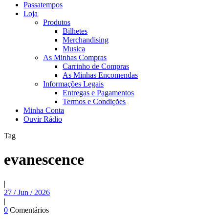
Passatempos
Loja
Produtos
Bilhetes
Merchandising
Musica
As Minhas Compras
Carrinho de Compras
As Minhas Encomendas
Informações Legais
Entregas e Pagamentos
Termos e Condições
Minha Conta
Ouvir Rádio
Tag
evanescence
|
27 / Jun / 2026
|
0
Comentários