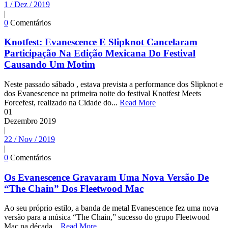
1 / Dez / 2019
|
0
Comentários
Knotfest: Evanescence E Slipknot Cancelaram
Participação Na Edição Mexicana Do Festival
Causando Um Motim
Neste passado sábado , estava prevista a performance dos Slipknot e
dos Evanescence na primeira noite do festival Knotfest Meets
Forcefest, realizado na Cidade do...
Read More
01
Dezembro
2019
|
22 / Nov / 2019
|
0
Comentários
Os Evanescence Gravaram Uma Nova Versão De
“The Chain” Dos Fleetwood Mac
Ao seu próprio estilo, a banda de metal Evanescence fez uma nova
versão para a música “The Chain,” sucesso do grupo Fleetwood
Mac na década...
Read More