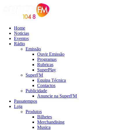
Home
Noticias
Eventos
Rádio
Emissão
Ouvir Emissão
Programas
Rubricas
SuperPlay
SuperFM
Equipa Técnica
Contactos
Publicidade
Anuncie na SuperFM
Passatempos
Loja
Produtos
Bilhetes
Merchandising
Musica