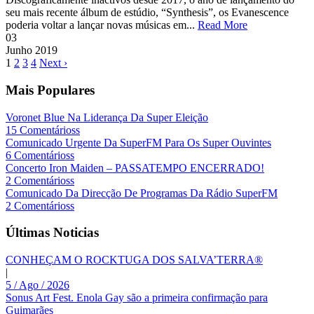
seu mais recente álbum de estúdio, “Synthesis”, os Evanescence
poderia voltar a lançar novas músicas em...
Read More
03
Junho
2019
1
2
3
4
Next ›
Mais Populares
Voronet Blue Na Liderança Da Super Eleição
15 Comentárioss
Comunicado Urgente Da SuperFM Para Os Super Ouvintes
6 Comentárioss
Concerto Iron Maiden – PASSATEMPO ENCERRADO!
2 Comentárioss
Comunicado Da Direcção De Programas Da Rádio SuperFM
2 Comentárioss
Últimas Noticias
CONHEÇAM O ROCKTUGA DOS SALVA’TERRA®
|
5 / Ago / 2026
Sonus Art Fest. Enola Gay são a primeira confirmação para
Guimarães