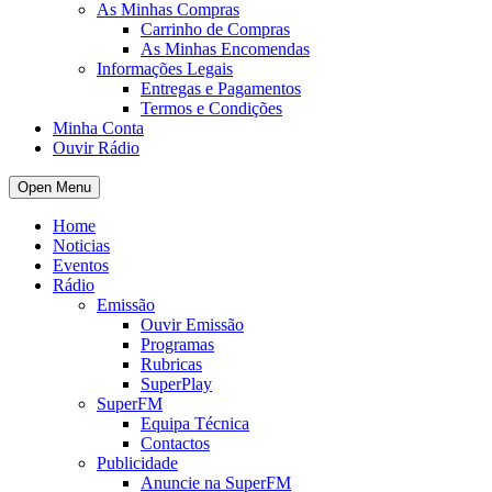
As Minhas Compras
Carrinho de Compras
As Minhas Encomendas
Informações Legais
Entregas e Pagamentos
Termos e Condições
Minha Conta
Ouvir Rádio
Open Menu
Home
Noticias
Eventos
Rádio
Emissão
Ouvir Emissão
Programas
Rubricas
SuperPlay
SuperFM
Equipa Técnica
Contactos
Publicidade
Anuncie na SuperFM