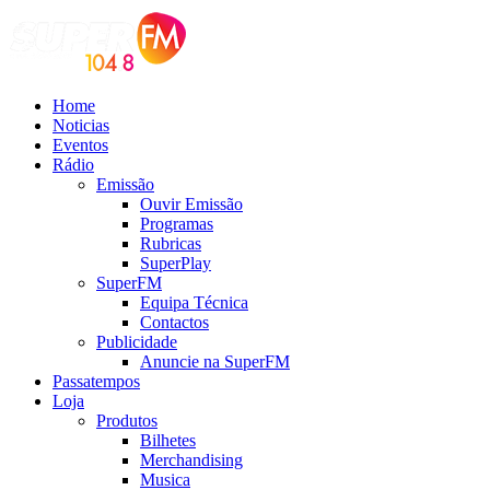
Home
Noticias
Eventos
Rádio
Emissão
Ouvir Emissão
Programas
Rubricas
SuperPlay
SuperFM
Equipa Técnica
Contactos
Publicidade
Anuncie na SuperFM
Passatempos
Loja
Produtos
Bilhetes
Merchandising
Musica