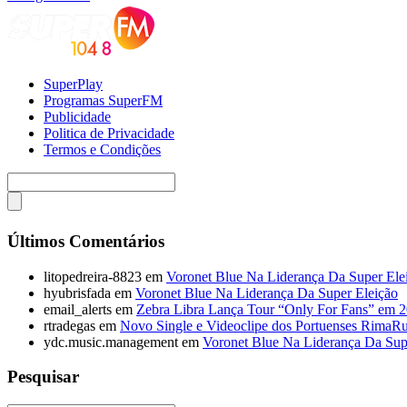
SuperPlay
Programas SuperFM
Publicidade
Politica de Privacidade
Termos e Condições
Últimos Comentários
litopedreira-8823
em
Voronet Blue Na Liderança Da Super Ele
hyubrisfada
em
Voronet Blue Na Liderança Da Super Eleição
email_alerts
em
Zebra Libra Lança Tour “Only For Fans” em 
rtradegas
em
Novo Single e Videoclipe dos Portuenses RimaR
ydc.music.management
em
Voronet Blue Na Liderança Da Sup
Pesquisar