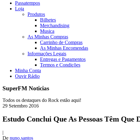
Passatempos
Loja
Produtos
Bilhetes
Merchandising
Musica
As Minhas Compras
Carrinho de Compras
As Minhas Encomendas
Informações Legais
Entregas e Pagamentos
Termos e Condições
Minha Conta
Ouvir Rádio
SuperFM Noticias
Todos os destaques do Rock estão aqui!
29
Setembro
2016
Estudo Conclui Que As Pessoas Têm Que 
|
De
nuno.santos