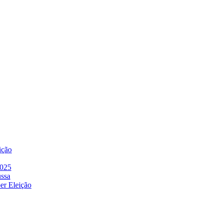
ição
2025
ussa
er Eleição