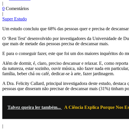
|
0
Comentários
|
Super Estudo
Um estudo concluiu que 68% das pessoas quer e precisa de descansar
O ‘Rest Test’ desenvolvido por investigadores da Universidade de Dur
que mais de metade das pessoas precisa de descansar mais.
E para o conseguir fazer, este que foi um dos maiores inquéritos do 
Além de dormir, é, claro, preciso descansar e relaxar. E, como repor
da natureza, estar sozinho, ouvir música, não fazer nada em particula
família, beber chá ou café, dedicar-se à arte, fazer jardinagem.
A Dra. Felicity Callard, principal investigadora deste estudo, destac
pessoas que disseram não precisar de descansar mais (31%) tinham po
Talvez queira ler também...
A Ciência Explica Porque Nos E
|