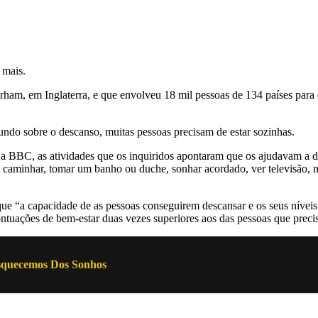
 mais.
ham, em Inglaterra, e que envolveu 18 mil pessoas de 134 países para e
mundo sobre o descanso, muitas pessoas precisam de estar sozinhas.
ta a BBC, as atividades que os inquiridos apontaram que os ajudavam a 
r, caminhar, tomar um banho ou duche, sonhar acordado, ver televisão, m
a que “a capacidade de as pessoas conseguirem descansar e os seus níveis
ntuações de bem-estar duas vezes superiores aos das pessoas que prec
squecemos Dos Sonhos