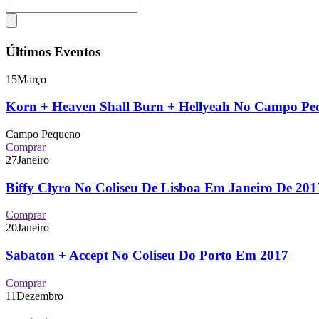
Últimos Eventos
15
Março
Korn + Heaven Shall Burn + Hellyeah No Campo P
Campo Pequeno
Comprar
27
Janeiro
Biffy Clyro No Coliseu De Lisboa Em Janeiro De 2
Comprar
20
Janeiro
Sabaton + Accept No Coliseu Do Porto Em 2017
Comprar
11
Dezembro