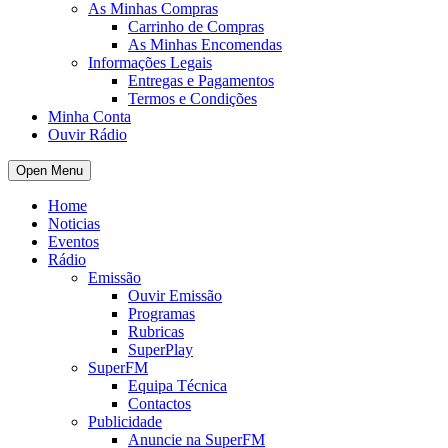
As Minhas Compras
Carrinho de Compras
As Minhas Encomendas
Informações Legais
Entregas e Pagamentos
Termos e Condições
Minha Conta
Ouvir Rádio
Open Menu
Home
Noticias
Eventos
Rádio
Emissão
Ouvir Emissão
Programas
Rubricas
SuperPlay
SuperFM
Equipa Técnica
Contactos
Publicidade
Anuncie na SuperFM