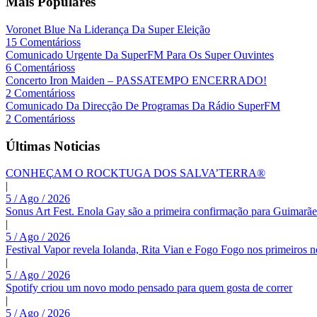
Mais Populares
Voronet Blue Na Liderança Da Super Eleição
15 Comentárioss
Comunicado Urgente Da SuperFM Para Os Super Ouvintes
6 Comentárioss
Concerto Iron Maiden – PASSATEMPO ENCERRADO!
2 Comentárioss
Comunicado Da Direcção De Programas Da Rádio SuperFM
2 Comentárioss
Últimas Noticias
CONHEÇAM O ROCKTUGA DOS SALVA’TERRA®
|
5 / Ago / 2026
Sonus Art Fest. Enola Gay são a primeira confirmação para Guimarãe
|
5 / Ago / 2026
Festival Vapor revela Iolanda, Rita Vian e Fogo Fogo nos primeiros 
|
5 / Ago / 2026
Spotify criou um novo modo pensado para quem gosta de correr
|
5 / Ago / 2026