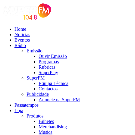
Home
Noticias
Eventos
Rádio
Emissão
Ouvir Emissão
Programas
Rubricas
SuperPlay
SuperFM
Equipa Técnica
Contactos
Publicidade
Anuncie na SuperFM
Passatempos
Loja
Produtos
Bilhetes
Merchandising
Musica