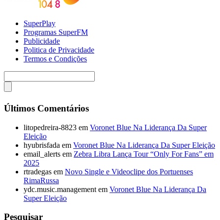
SuperPlay
Programas SuperFM
Publicidade
Politica de Privacidade
Termos e Condições
Últimos Comentários
litopedreira-8823
em
Voronet Blue Na Liderança Da Super
Eleição
hyubrisfada
em
Voronet Blue Na Liderança Da Super Eleição
email_alerts
em
Zebra Libra Lança Tour “Only For Fans” em
2025
rtradegas
em
Novo Single e Videoclipe dos Portuenses
RimaRussa
ydc.music.management
em
Voronet Blue Na Liderança Da
Super Eleição
Pesquisar