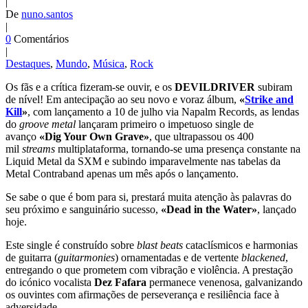
|
De
nuno.santos
|
0
Comentários
|
Destaques
,
Mundo
,
Música
,
Rock
Os fãs e a crítica fizeram-se ouvir, e os
DEVILDRIVER
subiram
de nível! Em antecipação ao seu novo e voraz álbum,
«
Strike and
Kill
»
, com lançamento a 10 de julho via Napalm Records, as lendas
do
groove metal
lançaram primeiro o impetuoso single de
avanço
«Dig Your Own Grave»
, que ultrapassou os 400
mil
streams
multiplataforma, tornando-se uma presença constante na
Liquid Metal da SXM e subindo imparavelmente nas tabelas da
Metal Contraband apenas um mês após o lançamento.
Se sabe o que é bom para si, prestará muita atenção às palavras do
seu próximo e sanguinário sucesso,
«Dead in the Water»
, lançado
hoje.
Este single é construído sobre
blast beats
cataclísmicos e harmonias
de guitarra (
guitarmonies
) ornamentadas e de vertente
blackened
,
entregando o que prometem com vibração e violência. A prestação
do icónico vocalista
Dez Fafara
permanece venenosa, galvanizando
os ouvintes com afirmações de perseverança e resiliência face à
adversidade.