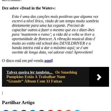
Dez sobre «Dead in the Water»:
Esta é uma das canções mais positivas que alguma vez
escrevi a nível lírico, vindo de um tempo muito sombrio
diretamente para uma luz cegante. Precisei de
capacitar outros a fazer o mesmo que eu e dizer-lhes
para ‘manterem o rumo’; a vida dá a volta se tiver a
oportunidade de florescer. A vibração musical disto é
muito ao estilo old school dos DEVILDRIVER e a
banda inteira está a dar o máximo aqui; se é um
ouvinte de longa data, vai adorar esta! Aproveitem!
O disco está em pré-venda
aqui
!
Talvez queira ler também...
Os Smashing
Pumpkins Estão A Trabalhar Num
“Grande” Álbum Com 33 Faixas
|
Partilhar Artigo