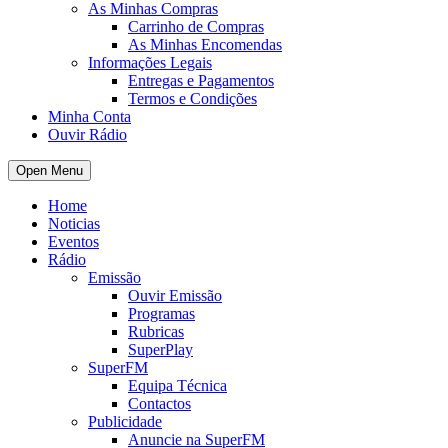
As Minhas Compras
Carrinho de Compras
As Minhas Encomendas
Informações Legais
Entregas e Pagamentos
Termos e Condições
Minha Conta
Ouvir Rádio
Open Menu
Home
Noticias
Eventos
Rádio
Emissão
Ouvir Emissão
Programas
Rubricas
SuperPlay
SuperFM
Equipa Técnica
Contactos
Publicidade
Anuncie na SuperFM