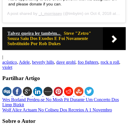
and please donate if you can.
A post shared by
_t_morrissey
(@tmbytm) on
Oct 4, 2018 at 10:40pm PDT
Talvez queira ler também...
Steve "Zetro"
Souza Saiu Dos Exodus E Foi Novamente
Substituido Por Rob Dukes
|
acústico
,
Adele
,
beverly hills
,
dave grohl
,
foo fighters
,
rock n roll
,
violet
Partilhar Artigo
Wes Borland Perdeu-se No Mosh Pit Durante Um Concerto Dos
Limp Bizkit
Wolf Alice Actuam No Coliseu Dos Recreios A 1 Novembro
Sobre o Autor