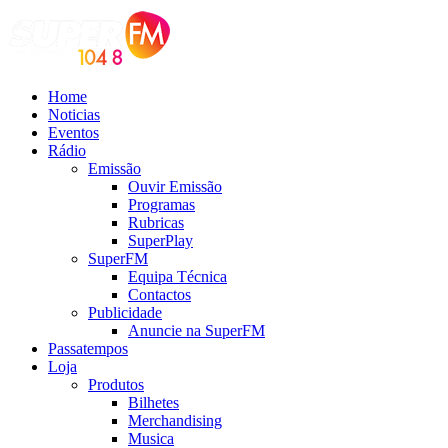
Home
Noticias
Eventos
Rádio
Emissão
Ouvir Emissão
Programas
Rubricas
SuperPlay
SuperFM
Equipa Técnica
Contactos
Publicidade
Anuncie na SuperFM
Passatempos
Loja
Produtos
Bilhetes
Merchandising
Musica