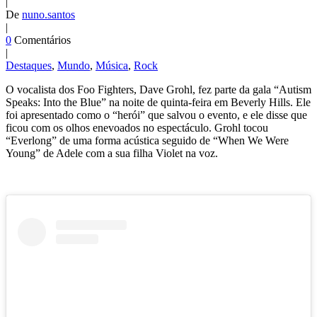
|
De
nuno.santos
|
0
Comentários
|
Destaques
,
Mundo
,
Música
,
Rock
O vocalista dos Foo Fighters, Dave Grohl, fez parte da gala “Autism
Speaks: Into the Blue” na noite de quinta-feira em Beverly Hills. Ele
foi apresentado como o “herói” que salvou o evento, e ele disse que
ficou com os olhos enevoados no espectáculo. Grohl tocou
“Everlong” de uma forma acústica seguido de “When We Were
Young” de Adele com a sua filha Violet na voz.