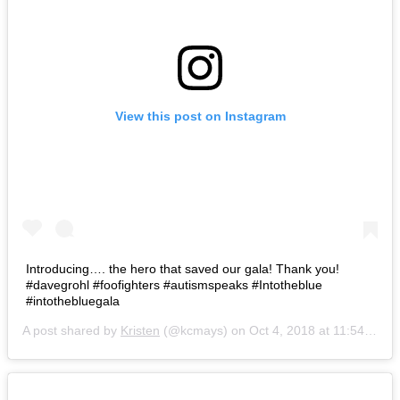
View this post on Instagram
Introducing…. the hero that saved our gala! Thank you!
#davegrohl #foofighters #autismspeaks #Intotheblue
#intothebluegala
A post shared by
Kristen
(@kcmays) on
Oct 4, 2018 at 11:54pm PDT