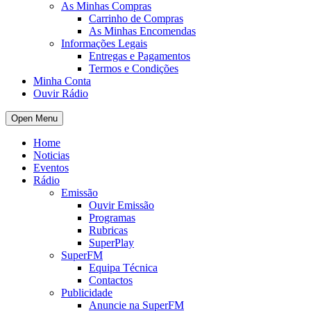
As Minhas Compras
Carrinho de Compras
As Minhas Encomendas
Informações Legais
Entregas e Pagamentos
Termos e Condições
Minha Conta
Ouvir Rádio
Open Menu
Home
Noticias
Eventos
Rádio
Emissão
Ouvir Emissão
Programas
Rubricas
SuperPlay
SuperFM
Equipa Técnica
Contactos
Publicidade
Anuncie na SuperFM