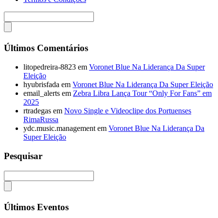
Últimos Comentários
litopedreira-8823
em
Voronet Blue Na Liderança Da Super
Eleição
hyubrisfada
em
Voronet Blue Na Liderança Da Super Eleição
email_alerts
em
Zebra Libra Lança Tour “Only For Fans” em
2025
rtradegas
em
Novo Single e Videoclipe dos Portuenses
RimaRussa
ydc.music.management
em
Voronet Blue Na Liderança Da
Super Eleição
Pesquisar
Últimos Eventos