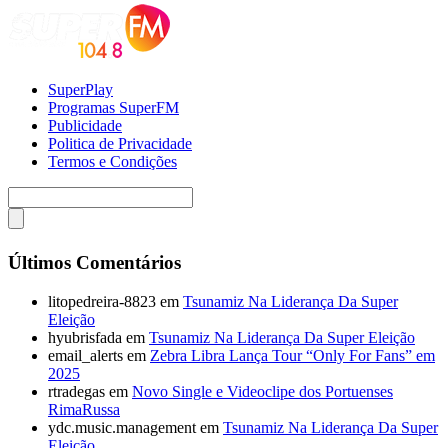
SuperPlay
Programas SuperFM
Publicidade
Politica de Privacidade
Termos e Condições
Últimos Comentários
litopedreira-8823
em
Tsunamiz Na Liderança Da Super
Eleição
hyubrisfada
em
Tsunamiz Na Liderança Da Super Eleição
email_alerts
em
Zebra Libra Lança Tour “Only For Fans” em
2025
rtradegas
em
Novo Single e Videoclipe dos Portuenses
RimaRussa
ydc.music.management
em
Tsunamiz Na Liderança Da Super
Eleição