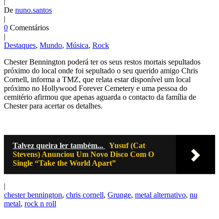
|
De
nuno.santos
|
0
Comentários
|
Destaques
,
Mundo
,
Música
,
Rock
Chester Bennington poderá ter os seus restos mortais sepultados
próximo do local onde foi sepultado o seu querido amigo Chris
Cornell, informa a TMZ, que relata estar disponível um local
próximo no Hollywood Forever Cemetery e uma pessoa do
cemitério afirmou que apenas aguarda o contacto da família de
Chester para acertar os detalhes.
Talvez queira ler também...
Yusuf (Cat
Stevens) Anunciou Um Novo Disco Com O
Single “Take the World Apart”
|
chester bennington
,
chris cornell
,
Grunge
,
metal alternativo
,
nu
metal
,
rock n roll