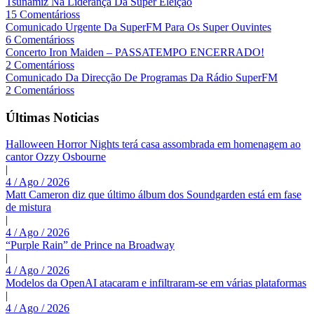
Tsunamiz Na Liderança Da Super Eleição
15 Comentárioss
Comunicado Urgente Da SuperFM Para Os Super Ouvintes
6 Comentárioss
Concerto Iron Maiden – PASSATEMPO ENCERRADO!
2 Comentárioss
Comunicado Da Direcção De Programas Da Rádio SuperFM
2 Comentárioss
Últimas Noticias
Halloween Horror Nights terá casa assombrada em homenagem ao
cantor Ozzy Osbourne
|
4 / Ago / 2026
Matt Cameron diz que último álbum dos Soundgarden está em fase
de mistura
|
4 / Ago / 2026
“Purple Rain” de Prince na Broadway
|
4 / Ago / 2026
Modelos da OpenAI atacaram e infiltraram-se em várias plataformas
|
4 / Ago / 2026