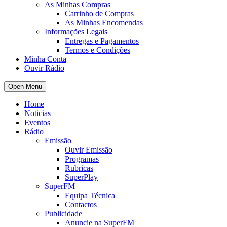
As Minhas Compras
Carrinho de Compras
As Minhas Encomendas
Informações Legais
Entregas e Pagamentos
Termos e Condições
Minha Conta
Ouvir Rádio
Open Menu
Home
Noticias
Eventos
Rádio
Emissão
Ouvir Emissão
Programas
Rubricas
SuperPlay
SuperFM
Equipa Técnica
Contactos
Publicidade
Anuncie na SuperFM