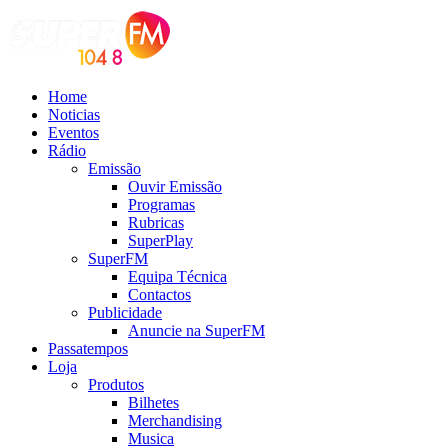
Home
Noticias
Eventos
Rádio
Emissão
Ouvir Emissão
Programas
Rubricas
SuperPlay
SuperFM
Equipa Técnica
Contactos
Publicidade
Anuncie na SuperFM
Passatempos
Loja
Produtos
Bilhetes
Merchandising
Musica