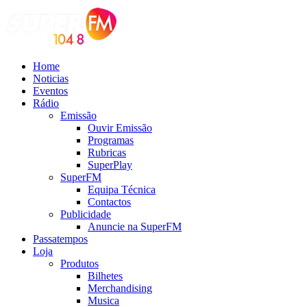
Home
Noticias
Eventos
Rádio
Emissão
Ouvir Emissão
Programas
Rubricas
SuperPlay
SuperFM
Equipa Técnica
Contactos
Publicidade
Anuncie na SuperFM
Passatempos
Loja
Produtos
Bilhetes
Merchandising
Musica