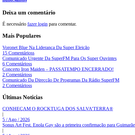
Deixa um comentário
É necessário
fazer login
para comentar.
Mais Populares
Voronet Blue Na Liderança Da Super Eleição
15 Comentárioss
Comunicado Urgente Da SuperFM Para Os Super Ouvintes
6 Comentárioss
Concerto Iron Maiden – PASSATEMPO ENCERRADO!
2 Comentárioss
Comunicado Da Direcção De Programas Da Rádio SuperFM
2 Comentárioss
Últimas Noticias
CONHEÇAM O ROCKTUGA DOS SALVA’TERRA®
|
5 / Ago / 2026
Sonus Art Fest. Enola Gay são a primeira confirmação para Guimarãe
|