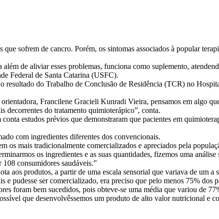
 que sofrem de cancro. Porém, os sintomas associados à popular terapia
ra além de aliviar esses problemas, funciona como suplemento, atendend
dade Federal de Santa Catarina (USFC).
 resultado do Trabalho de Conclusão de Residência (TCR) no Hospital
entadora, Francilene Gracieli Kunradi Vieira, pensamos em algo que fo
is decorrentes do tratamento quimioterápico”, conta.
conta estudos prévios que demonstraram que pacientes em quimioterapia
ionado com ingredientes diferentes dos convencionais.
m os mais tradicionalmente comercializados e apreciados pela populaçã
terminarmos os ingredientes e as suas quantidades, fizemos uma anális
r 108 consumidores saudáveis.”
a aos produtos, a partir de uma escala sensorial que variava de um a s
is e pudesse ser comercializado, era preciso que pelo menos 75% dos p
abores foram bem sucedidos, pois obteve-se uma média que variou de 7
ssível que desenvolvêssemos um produto de alto valor nutricional e co