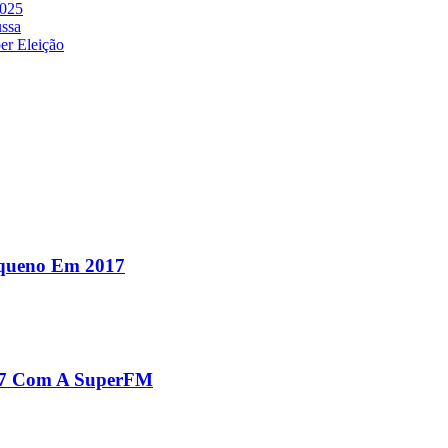
2025
ussa
er Eleição
equeno Em 2017
017 Com A SuperFM