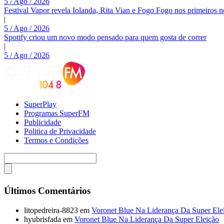
5 / Ago / 2026
Festival Vapor revela Iolanda, Rita Vian e Fogo Fogo nos primeiros 
|
5 / Ago / 2026
Spotify criou um novo modo pensado para quem gosta de correr
|
5 / Ago / 2026
SuperPlay
Programas SuperFM
Publicidade
Politica de Privacidade
Termos e Condições
Últimos Comentários
litopedreira-8823
em
Voronet Blue Na Liderança Da Super Ele
hyubrisfada
em
Voronet Blue Na Liderança Da Super Eleição