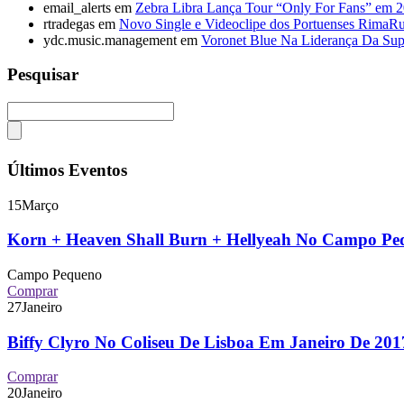
email_alerts
em
Zebra Libra Lança Tour “Only For Fans” em 
rtradegas
em
Novo Single e Videoclipe dos Portuenses RimaR
ydc.music.management
em
Voronet Blue Na Liderança Da Sup
Pesquisar
Últimos Eventos
15
Março
Korn + Heaven Shall Burn + Hellyeah No Campo P
Campo Pequeno
Comprar
27
Janeiro
Biffy Clyro No Coliseu De Lisboa Em Janeiro De 2
Comprar
20
Janeiro