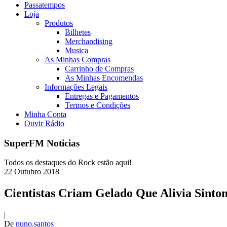
Passatempos
Loja
Produtos
Bilhetes
Merchandising
Musica
As Minhas Compras
Carrinho de Compras
As Minhas Encomendas
Informações Legais
Entregas e Pagamentos
Termos e Condições
Minha Conta
Ouvir Rádio
SuperFM Noticias
Todos os destaques do Rock estão aqui!
22
Outubro
2018
Cientistas Criam Gelado Que Alivia Sint
|
De
nuno.santos