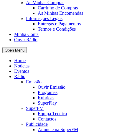
As Minhas Compras
Carrinho de Compras
As Minhas Encomendas
Informações Legais
Entregas e Pagamentos
Termos e Condições
Minha Conta
Ouvir Rádio
Open Menu
Home
Noticias
Eventos
Rádio
Emissão
Ouvir Emissão
Programas
Rubricas
SuperPlay
SuperFM
Equipa Técnica
Contactos
Publicidade
Anuncie na SuperFM