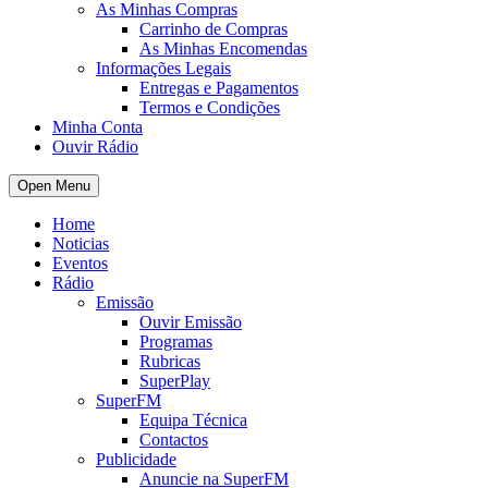
As Minhas Compras
Carrinho de Compras
As Minhas Encomendas
Informações Legais
Entregas e Pagamentos
Termos e Condições
Minha Conta
Ouvir Rádio
Open Menu
Home
Noticias
Eventos
Rádio
Emissão
Ouvir Emissão
Programas
Rubricas
SuperPlay
SuperFM
Equipa Técnica
Contactos
Publicidade
Anuncie na SuperFM