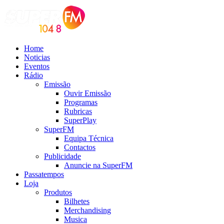
Home
Noticias
Eventos
Rádio
Emissão
Ouvir Emissão
Programas
Rubricas
SuperPlay
SuperFM
Equipa Técnica
Contactos
Publicidade
Anuncie na SuperFM
Passatempos
Loja
Produtos
Bilhetes
Merchandising
Musica