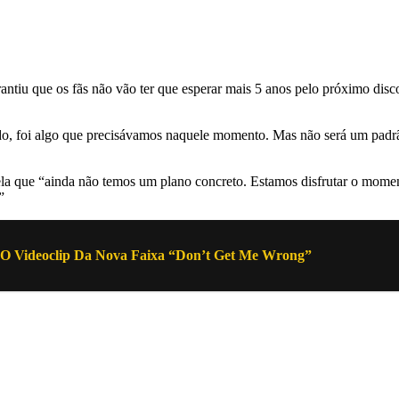
antiu que os fãs não vão ter que esperar mais 5 anos pelo próximo di
modo, foi algo que precisávamos naquele momento. Mas não será um pad
evela que “ainda não temos um plano concreto. Estamos disfrutar o mom
”
O Videoclip Da Nova Faixa “Don’t Get Me Wrong”