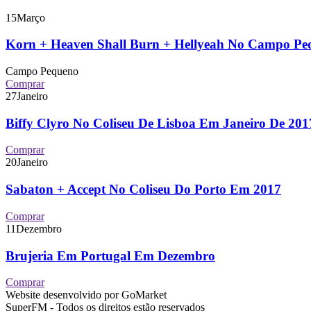
15
Março
Korn + Heaven Shall Burn + Hellyeah No Campo P
Campo Pequeno
Comprar
27
Janeiro
Biffy Clyro No Coliseu De Lisboa Em Janeiro De 2
Comprar
20
Janeiro
Sabaton + Accept No Coliseu Do Porto Em 2017
Comprar
11
Dezembro
Brujeria Em Portugal Em Dezembro
Comprar
Website desenvolvido por GoMarket
SuperFM - Todos os direitos estão reservados