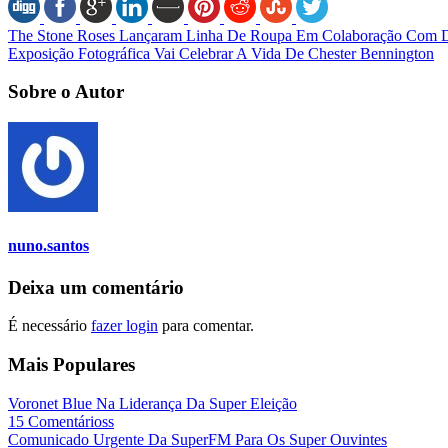
The Stone Roses Lançaram Linha De Roupa Em Colaboração Com 
Exposição Fotográfica Vai Celebrar A Vida De Chester Bennington
Sobre o Autor
nuno.santos
Deixa um comentário
É necessário
fazer login
para comentar.
Mais Populares
Voronet Blue Na Liderança Da Super Eleição
15 Comentárioss
Comunicado Urgente Da SuperFM Para Os Super Ouvintes