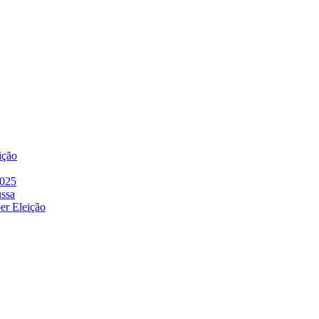
ição
2025
ussa
er Eleição