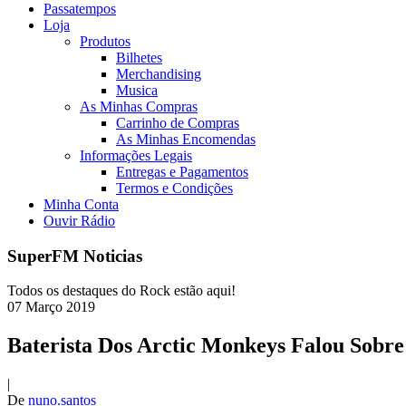
Passatempos
Loja
Produtos
Bilhetes
Merchandising
Musica
As Minhas Compras
Carrinho de Compras
As Minhas Encomendas
Informações Legais
Entregas e Pagamentos
Termos e Condições
Minha Conta
Ouvir Rádio
SuperFM Noticias
Todos os destaques do Rock estão aqui!
07
Março
2019
Baterista Dos Arctic Monkeys Falou Sobr
|
De
nuno.santos