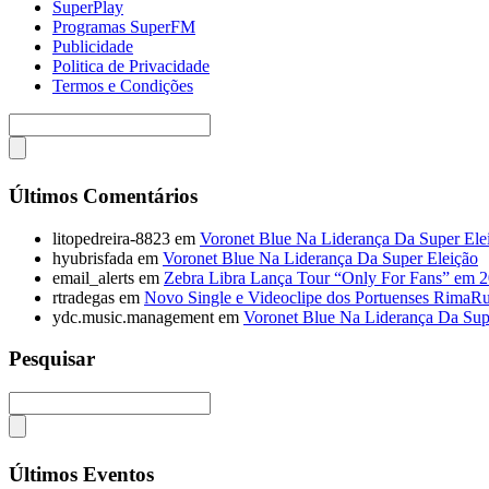
SuperPlay
Programas SuperFM
Publicidade
Politica de Privacidade
Termos e Condições
Últimos Comentários
litopedreira-8823
em
Voronet Blue Na Liderança Da Super Ele
hyubrisfada
em
Voronet Blue Na Liderança Da Super Eleição
email_alerts
em
Zebra Libra Lança Tour “Only For Fans” em 
rtradegas
em
Novo Single e Videoclipe dos Portuenses RimaR
ydc.music.management
em
Voronet Blue Na Liderança Da Sup
Pesquisar
Últimos Eventos