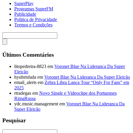
SuperPlay
Programas SuperFM
Publicidade
Politica de Privacidade
Termos e Condições
Últimos Comentários
litopedreira-8823
em
Voronet Blue Na Liderança Da Super
Eleição
hyubrisfada
em
Voronet Blue Na Liderança Da Super Eleição
email_alerts
em
Zebra Libra Lança Tour “Only For Fans” em
2025
rtradegas
em
Novo Single e Videoclipe dos Portuenses
RimaRussa
ydc.music.management
em
Voronet Blue Na Liderança Da
Super Eleição
Pesquisar