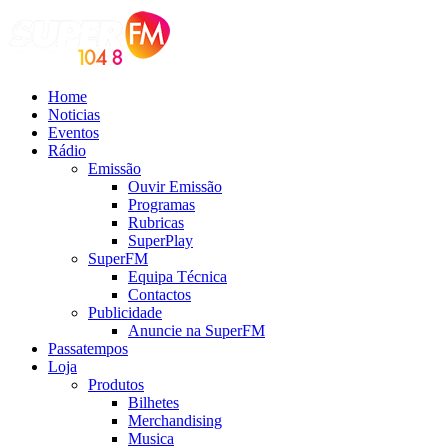
Home
Noticias
Eventos
Rádio
Emissão
Ouvir Emissão
Programas
Rubricas
SuperPlay
SuperFM
Equipa Técnica
Contactos
Publicidade
Anuncie na SuperFM
Passatempos
Loja
Produtos
Bilhetes
Merchandising
Musica