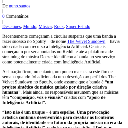
|
De
nuno.santos
|
0
Comentários
|
Destaques
,
Mundo
,
Música
,
Rock
,
Super Estudo
Recentemente começaram a circular suspeitas que uma banda a
fazer sucesso no Spotify – de nome
The Velvet Sundown
– havia
sido criada com recurso a Inteligência Artificial. Os sinais
começaram por ser apontados no Reddit e até a plataforma de
streaming de música Deezer identificou a banda no seu serviço
como potencialmente criada com Inteligência Artificial.
A situação ficou, no entanto, um pouco mais clara este fim de
semana quando foi adicionada uma descrição ao perfil dos The
Velvet Sundown no Spotify, onde assume que a banda é
“um
projeto sintético de música guiado por direção criativa
humana”
. Mais ainda, os responsáveis assumem que as músicas
têm
“composição, voz e visuais”
criados com
“apoio de
Inteligência Artificial”
.
“Isto não é um truque – é um espelho. Uma provocação
artística contínua desenvolvida para desafiar as fronteiras
autorais, de identidade e o futuro da própria música na era da
Inteligência Artificial”
, pode ler-se na descrição.
“Todas as