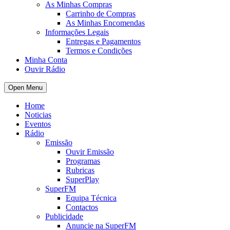
As Minhas Compras
Carrinho de Compras
As Minhas Encomendas
Informações Legais
Entregas e Pagamentos
Termos e Condições
Minha Conta
Ouvir Rádio
Open Menu
Home
Noticias
Eventos
Rádio
Emissão
Ouvir Emissão
Programas
Rubricas
SuperPlay
SuperFM
Equipa Técnica
Contactos
Publicidade
Anuncie na SuperFM