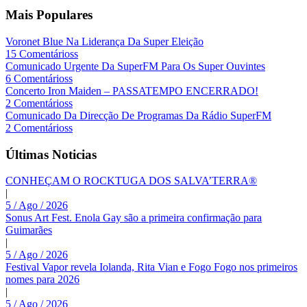
Mais Populares
Voronet Blue Na Liderança Da Super Eleição
15 Comentárioss
Comunicado Urgente Da SuperFM Para Os Super Ouvintes
6 Comentárioss
Concerto Iron Maiden – PASSATEMPO ENCERRADO!
2 Comentárioss
Comunicado Da Direcção De Programas Da Rádio SuperFM
2 Comentárioss
Últimas Noticias
CONHEÇAM O ROCKTUGA DOS SALVA’TERRA®
|
5 / Ago / 2026
Sonus Art Fest. Enola Gay são a primeira confirmação para
Guimarães
|
5 / Ago / 2026
Festival Vapor revela Iolanda, Rita Vian e Fogo Fogo nos primeiros
nomes para 2026
|
5 / Ago / 2026