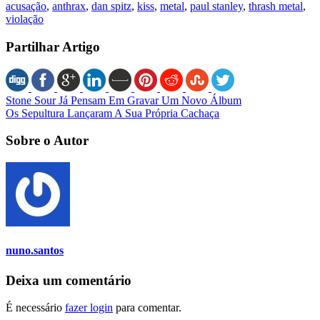
acusação
,
anthrax
,
dan spitz
,
kiss
,
metal
,
paul stanley
,
thrash metal
,
violação
Partilhar Artigo
Stone Sour Já Pensam Em Gravar Um Novo Álbum
Os Sepultura Lançaram A Sua Própria Cachaça
Sobre o Autor
nuno.santos
Deixa um comentário
É necessário
fazer login
para comentar.