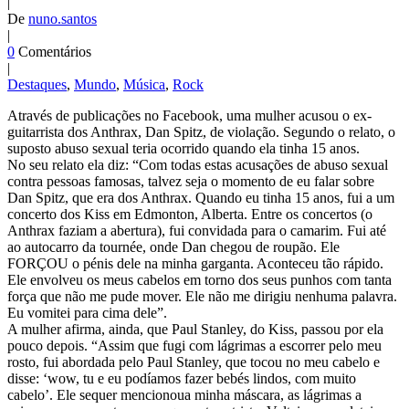
|
De
nuno.santos
|
0
Comentários
|
Destaques
,
Mundo
,
Música
,
Rock
Através de publicações no Facebook, uma mulher acusou o ex-
guitarrista dos Anthrax, Dan Spitz, de violação. Segundo o relato, o
suposto abuso sexual teria ocorrido quando ela tinha 15 anos.
No seu relato ela diz: “Com todas estas acusações de abuso sexual
contra pessoas famosas, talvez seja o momento de eu falar sobre
Dan Spitz, que era dos Anthrax. Quando eu tinha 15 anos, fui a um
concerto dos Kiss em Edmonton, Alberta. Entre os concertos (o
Anthrax faziam a abertura), fui convidada para o camarim. Fui até
ao autocarro da tournée, onde Dan chegou de roupão. Ele
FORÇOU o pénis dele na minha garganta. Aconteceu tão rápido.
Ele envolveu os meus cabelos em torno dos seus punhos com tanta
força que não me pude mover. Ele não me dirigiu nenhuma palavra.
Eu vomitei para cima dele”.
A mulher afirma, ainda, que Paul Stanley, do Kiss, passou por ela
pouco depois. “Assim que fugi com lágrimas a escorrer pelo meu
rosto, fui abordada pelo Paul Stanley, que tocou no meu cabelo e
disse: ‘wow, tu e eu podíamos fazer bebés lindos, com muito
cabelo’. Ele sequer mencionoua minha máscara, as lágrimas a