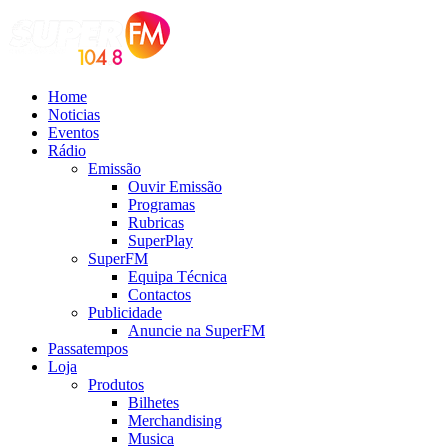
Home
Noticias
Eventos
Rádio
Emissão
Ouvir Emissão
Programas
Rubricas
SuperPlay
SuperFM
Equipa Técnica
Contactos
Publicidade
Anuncie na SuperFM
Passatempos
Loja
Produtos
Bilhetes
Merchandising
Musica