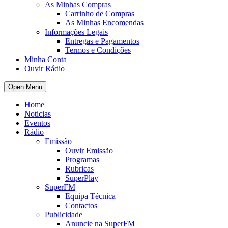
As Minhas Compras
Carrinho de Compras
As Minhas Encomendas
Informações Legais
Entregas e Pagamentos
Termos e Condições
Minha Conta
Ouvir Rádio
Open Menu
Home
Noticias
Eventos
Rádio
Emissão
Ouvir Emissão
Programas
Rubricas
SuperPlay
SuperFM
Equipa Técnica
Contactos
Publicidade
Anuncie na SuperFM