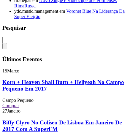
rtradegas
em
Novo Single e Videoclipe dos Portuenses
RimaRussa
ydc.music.management
em
Voronet Blue Na Liderança Da
Super Eleição
Pesquisar
Últimos Eventos
15
Março
Korn + Heaven Shall Burn + Hellyeah No Campo
Pequeno Em 2017
Campo Pequeno
Comprar
27
Janeiro
Biffy Clyro No Coliseu De Lisboa Em Janeiro De
2017 Com A SuperFM