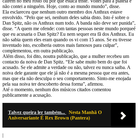
cairem no meu rosto ou por que estaca triste. Voltei para a plateia e
não contei a ninguém. Hoje, conto ao mundo mundo”, disse.
Ela esclareceu que nenhum outro membro dos Anthrax estave
envolvido. “Pelo que sei, nenhum deles sabia disto. Isto é sobre o
Dan Spitz, não os Anthrax num todo. A banda não deve ser punida”,
disse. “A quem me ofende: com tantas pessoas neste mundo porqueé
que eu acusaria o Dan Spitz? Eu nem sequer era fã dos Anthrax. Eu
não sabia quem eles eram quando os vi com 15 anos. Se eu tivesse
inventado isto, escolheria outros mais famosos para culpar”,
complementou, em outra publicação.
Além disso, foi dito, noutra publicação, que a mulher recebeu um
contacto da noiva de Dan Spitz. “Ele sabe muito bem do que foi
acusado. Se ele admite a verdade ou não, talvez eu nunca saiba. A
noiva dele garante que ele já não é a mesma pessoa que era antes,
mas que ela não desculpa o seu comportamento. Sinto-me enojada
pela sua noiva ter descoberto dessa forma”, afirmou.
Até o momento, nenhum dos músicos citados comentou
publicamente a acusação.
Talvez queira ler também...
Nesta Manhã O
Aniversariante É Rex Brown (Pantera)
|