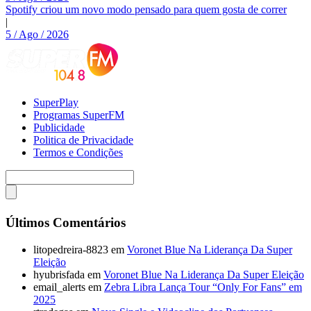
Spotify criou um novo modo pensado para quem gosta de correr
|
5 / Ago / 2026
SuperPlay
Programas SuperFM
Publicidade
Politica de Privacidade
Termos e Condições
Últimos Comentários
litopedreira-8823
em
Voronet Blue Na Liderança Da Super
Eleição
hyubrisfada
em
Voronet Blue Na Liderança Da Super Eleição
email_alerts
em
Zebra Libra Lança Tour “Only For Fans” em
2025