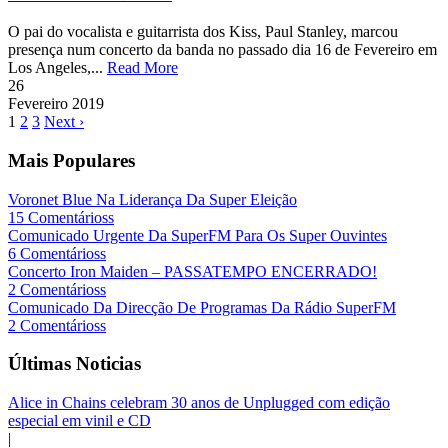
O pai do vocalista e guitarrista dos Kiss, Paul Stanley, marcou
presença num concerto da banda no passado dia 16 de Fevereiro em
Los Angeles,...
Read More
26
Fevereiro
2019
1
2
3
Next ›
Mais Populares
Voronet Blue Na Liderança Da Super Eleição
15 Comentárioss
Comunicado Urgente Da SuperFM Para Os Super Ouvintes
6 Comentárioss
Concerto Iron Maiden – PASSATEMPO ENCERRADO!
2 Comentárioss
Comunicado Da Direcção De Programas Da Rádio SuperFM
2 Comentárioss
Últimas Noticias
Alice in Chains celebram 30 anos de Unplugged com edição
especial em vinil e CD
|