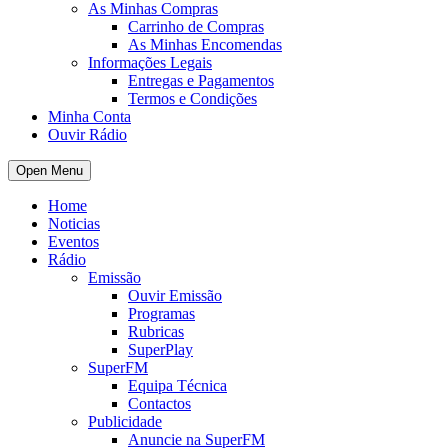
As Minhas Compras
Carrinho de Compras
As Minhas Encomendas
Informações Legais
Entregas e Pagamentos
Termos e Condições
Minha Conta
Ouvir Rádio
Open Menu
Home
Noticias
Eventos
Rádio
Emissão
Ouvir Emissão
Programas
Rubricas
SuperPlay
SuperFM
Equipa Técnica
Contactos
Publicidade
Anuncie na SuperFM