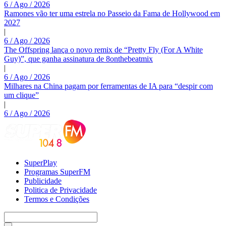
6 / Ago / 2026
Ramones vão ter uma estrela no Passeio da Fama de Hollywood em
2027
|
6 / Ago / 2026
The Offspring lança o novo remix de “Pretty Fly (For A White
Guy)”, que ganha assinatura de 8onthebeatmix
|
6 / Ago / 2026
Milhares na China pagam por ferramentas de IA para “despir com
um clique”
|
6 / Ago / 2026
SuperPlay
Programas SuperFM
Publicidade
Politica de Privacidade
Termos e Condições