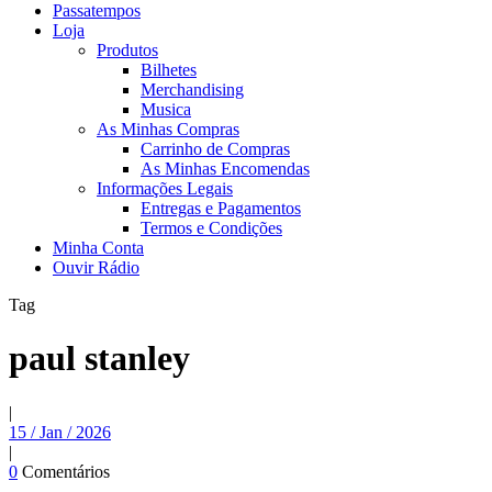
Passatempos
Loja
Produtos
Bilhetes
Merchandising
Musica
As Minhas Compras
Carrinho de Compras
As Minhas Encomendas
Informações Legais
Entregas e Pagamentos
Termos e Condições
Minha Conta
Ouvir Rádio
Tag
paul stanley
|
15 / Jan / 2026
|
0
Comentários