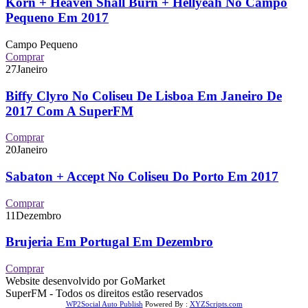
Korn + Heaven Shall Burn + Hellyeah No Campo
Pequeno Em 2017
Campo Pequeno
Comprar
27
Janeiro
Biffy Clyro No Coliseu De Lisboa Em Janeiro De
2017 Com A SuperFM
Comprar
20
Janeiro
Sabaton + Accept No Coliseu Do Porto Em 2017
Comprar
11
Dezembro
Brujeria Em Portugal Em Dezembro
Comprar
Website desenvolvido por GoMarket
SuperFM - Todos os direitos estão reservados
WP2Social Auto Publish
Powered By :
XYZScripts.com