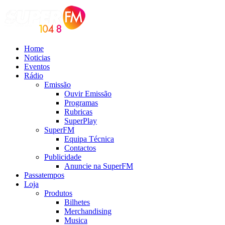
Home
Noticias
Eventos
Rádio
Emissão
Ouvir Emissão
Programas
Rubricas
SuperPlay
SuperFM
Equipa Técnica
Contactos
Publicidade
Anuncie na SuperFM
Passatempos
Loja
Produtos
Bilhetes
Merchandising
Musica