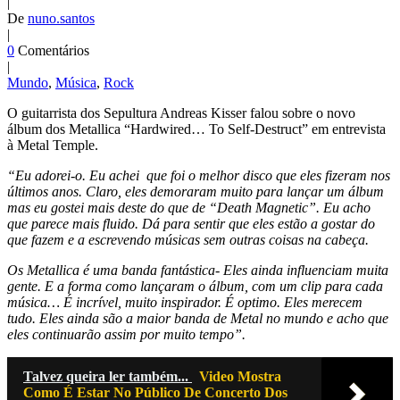
|
De
nuno.santos
|
0
Comentários
|
Mundo
,
Música
,
Rock
O guitarrista dos Sepultura Andreas Kisser falou sobre o novo
álbum dos Metallica “Hardwired… To Self-Destruct” em entrevista
à Metal Temple.
“Eu adorei-o. Eu achei que foi o melhor disco que eles fizeram nos
últimos anos. Claro, eles demoraram muito para lançar um álbum
mas eu gostei mais deste do que de “Death Magnetic”. Eu acho
que parece mais fluido. Dá para sentir que eles estão a gostar do
que fazem e a escrevendo músicas sem outras coisas na cabeça.
Os Metallica é uma banda fantástica- Eles ainda influenciam muita
gente. E a forma como lançaram o álbum, com um clip para cada
música… É incrível, muito inspirador. É optimo. Eles merecem
tudo. Eles ainda são a maior banda de Metal no mundo e acho que
eles continuarão assim por muito tempo”.
Talvez queira ler também...
Video Mostra
Como É Estar No Público De Concerto Dos