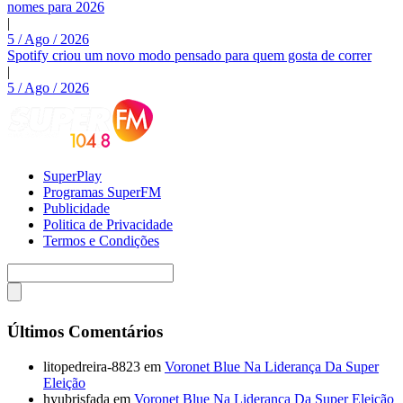
nomes para 2026
|
5 / Ago / 2026
Spotify criou um novo modo pensado para quem gosta de correr
|
5 / Ago / 2026
SuperPlay
Programas SuperFM
Publicidade
Politica de Privacidade
Termos e Condições
Últimos Comentários
litopedreira-8823
em
Voronet Blue Na Liderança Da Super
Eleição
hyubrisfada
em
Voronet Blue Na Liderança Da Super Eleição