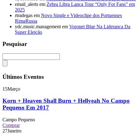
email_alerts
em
Zebra Libra Lança Tour “Only For Fans” em
2025
rtradegas
em
Novo Single e Videoclipe dos Portuenses
RimaRussa
ydc.music.management
em
Voronet Blue Na Liderança Da
Super Eleição
Pesquisar
Últimos Eventos
15
Março
Korn + Heaven Shall Burn + Hellyeah No Campo
Pequeno Em 2017
Campo Pequeno
Comprar
27
Janeiro