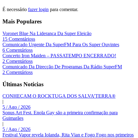
É necessário
fazer login
para comentar.
Mais Populares
Voronet Blue Na Liderança Da Super Eleição
15 Comentárioss
Comunicado Urgente Da SuperFM Para Os Super Ouvintes
6 Comentárioss
Concerto Iron Maiden – PASSATEMPO ENCERRADO!
2 Comentárioss
Comunicado Da Direcção De Programas Da Rádio SuperFM
2 Comentárioss
Últimas Noticias
CONHEÇAM O ROCKTUGA DOS SALVA’TERRA®
|
5 / Ago / 2026
Sonus Art Fest. Enola Gay são a primeira confirmação para
Guimarães
|
5 / Ago / 2026
Festival Vapor revela Iolanda, Rita Vian e Fogo Fogo nos primeiros