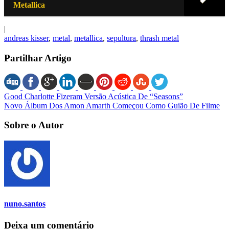
Metallica
|
andreas kisser
,
metal
,
metallica
,
sepultura
,
thrash metal
Partilhar Artigo
Good Charlotte Fizeram Versão Acústica De “Seasons”
Novo Álbum Dos Amon Amarth Começou Como Guião De Filme
Sobre o Autor
nuno.santos
Deixa um comentário