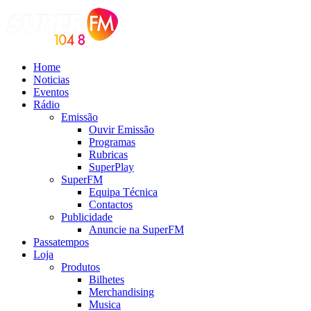
Home
Noticias
Eventos
Rádio
Emissão
Ouvir Emissão
Programas
Rubricas
SuperPlay
SuperFM
Equipa Técnica
Contactos
Publicidade
Anuncie na SuperFM
Passatempos
Loja
Produtos
Bilhetes
Merchandising
Musica