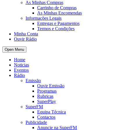
As Minhas Compras
Carrinho de Compras
As Minhas Encomendas
Informações Legais
Entregas e Pagamentos
Termos e Condições
Minha Conta
Ouvir Rádio
Open Menu
Home
Noticias
Eventos
Rádio
Emissão
Ouvir Emissão
Programas
Rubricas
SuperPlay
SuperFM
Equipa Técnica
Contactos
Publicidade
Anuncie na SuperFM