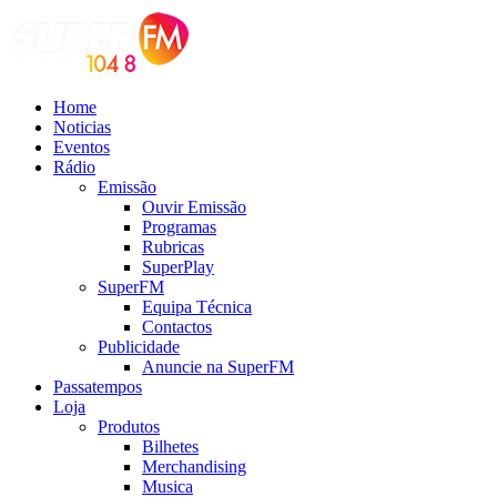
Home
Noticias
Eventos
Rádio
Emissão
Ouvir Emissão
Programas
Rubricas
SuperPlay
SuperFM
Equipa Técnica
Contactos
Publicidade
Anuncie na SuperFM
Passatempos
Loja
Produtos
Bilhetes
Merchandising
Musica