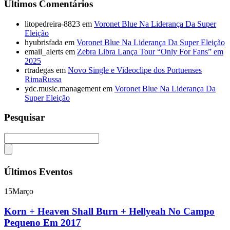
Últimos Comentários
litopedreira-8823
em
Voronet Blue Na Liderança Da Super
Eleição
hyubrisfada
em
Voronet Blue Na Liderança Da Super Eleição
email_alerts
em
Zebra Libra Lança Tour “Only For Fans” em
2025
rtradegas
em
Novo Single e Videoclipe dos Portuenses
RimaRussa
ydc.music.management
em
Voronet Blue Na Liderança Da
Super Eleição
Pesquisar
Últimos Eventos
15
Março
Korn + Heaven Shall Burn + Hellyeah No Campo
Pequeno Em 2017