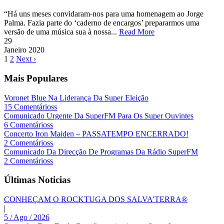
“Há uns meses convidaram-nos para uma homenagem ao Jorge
Palma. Fazia parte do ‘caderno de encargos’ prepararmos uma
versão de uma música sua à nossa...
Read More
29
Janeiro
2020
1
2
Next ›
Mais Populares
Voronet Blue Na Liderança Da Super Eleição
15 Comentárioss
Comunicado Urgente Da SuperFM Para Os Super Ouvintes
6 Comentárioss
Concerto Iron Maiden – PASSATEMPO ENCERRADO!
2 Comentárioss
Comunicado Da Direcção De Programas Da Rádio SuperFM
2 Comentárioss
Últimas Noticias
CONHEÇAM O ROCKTUGA DOS SALVA’TERRA®
|
5 / Ago / 2026