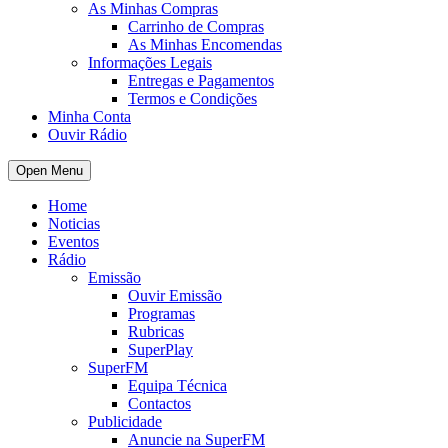
As Minhas Compras
Carrinho de Compras
As Minhas Encomendas
Informações Legais
Entregas e Pagamentos
Termos e Condições
Minha Conta
Ouvir Rádio
Open Menu
Home
Noticias
Eventos
Rádio
Emissão
Ouvir Emissão
Programas
Rubricas
SuperPlay
SuperFM
Equipa Técnica
Contactos
Publicidade
Anuncie na SuperFM