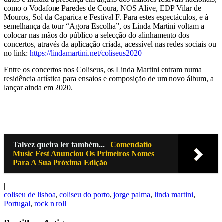
como o Vodafone Paredes de Coura, NOS Alive, EDP Vilar de
Mouros, Sol da Caparica e Festival F. Para estes espectáculos, e à
semelhança da tour “Agora Escolha”, os Linda Martini voltam a
colocar nas mãos do público a selecção do alinhamento dos
concertos, através da aplicação criada, acessível nas redes sociais ou
no link:
https://lindamartini.net/coliseus2020
Entre os concertos nos Coliseus, os Linda Martini entram numa
residência artística para ensaios e composição de um novo álbum, a
lançar ainda em 2020.
Talvez queira ler também...
Comendatio
Music Fest Anunciou Os Primeiros Nomes
Para A Sua Próxima Edição
|
coliseu de lisboa
,
coliseu do porto
,
jorge palma
,
linda martini
,
Portugal
,
rock n roll