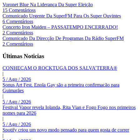
Voronet Blue Na Liderança Da Super Eleição
15 Comentárioss
Comunicado Urgente Da SuperFM Para Os Super Ouvintes
6 Comentárioss
Concerto Iron Maiden – PASSATEMPO ENCERRADO!
2 Comentárioss
Comunicado Da Direcção De Programas Da Rádio SuperFM
2 Comentárioss
Últimas Noticias
CONHEÇAM O ROCKTUGA DOS SALVA’TERRA®
|
5 / Ago / 2026
Sonus Art Fest. Enola Gay são a primeira confirmação para
Guimarães
|
5 / Ago / 2026
Festival Vapor revela Iolanda, Rita Vian e Fogo Fogo nos primeiros
nomes para 2026
|
5 / Ago / 2026
Spotify criou um novo modo pensado para quem gosta de correr
|