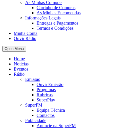
As Minhas Compras
Carrinho de Compras
As Minhas Encomendas
Informações Legais
Entregas e Pagamentos
Termos e Condições
Minha Conta
Ouvir Rádio
Open Menu
Home
Noticias
Eventos
Rádio
Emissão
Ouvir Emissão
Programas
Rubricas
SuperPlay
SuperFM
Equipa Técnica
Contactos
Publicidade
Anuncie na SuperFM