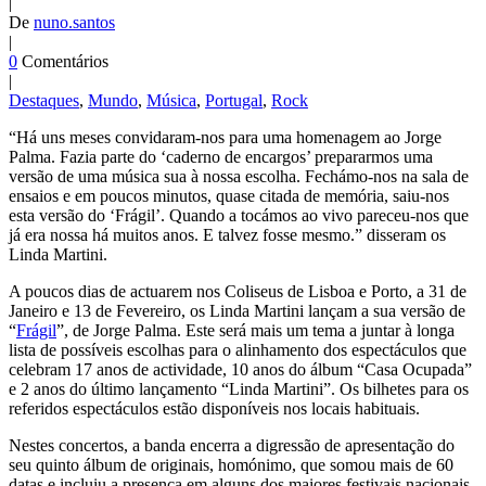
|
De
nuno.santos
|
0
Comentários
|
Destaques
,
Mundo
,
Música
,
Portugal
,
Rock
“Há uns meses convidaram-nos para uma homenagem ao Jorge
Palma. Fazia parte do ‘caderno de encargos’ prepararmos uma
versão de uma música sua à nossa escolha. Fechámo-nos na sala de
ensaios e em poucos minutos, quase citada de memória, saiu-nos
esta versão do ‘Frágil’. Quando a tocámos ao vivo pareceu-nos que
já era nossa há muitos anos. E talvez fosse mesmo.” disseram os
Linda Martini.
A poucos dias de actuarem nos Coliseus de Lisboa e Porto, a 31 de
Janeiro e 13 de Fevereiro, os Linda Martini lançam a sua versão de
“
Frágil
”, de Jorge Palma. Este será mais um tema a juntar à longa
lista de possíveis escolhas para o alinhamento dos espectáculos que
celebram 17 anos de actividade, 10 anos do álbum “Casa Ocupada”
e 2 anos do último lançamento “Linda Martini”. Os bilhetes para os
referidos espectáculos estão disponíveis nos locais habituais.
Nestes concertos, a banda encerra a digressão de apresentação do
seu quinto álbum de originais, homónimo, que somou mais de 60
datas e incluiu a presença em alguns dos maiores festivais nacionais,