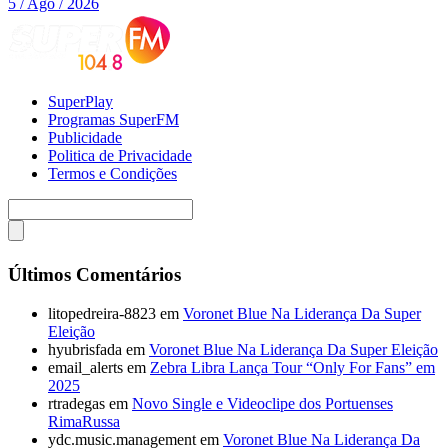
5 / Ago / 2026
SuperPlay
Programas SuperFM
Publicidade
Politica de Privacidade
Termos e Condições
Últimos Comentários
litopedreira-8823
em
Voronet Blue Na Liderança Da Super
Eleição
hyubrisfada
em
Voronet Blue Na Liderança Da Super Eleição
email_alerts
em
Zebra Libra Lança Tour “Only For Fans” em
2025
rtradegas
em
Novo Single e Videoclipe dos Portuenses
RimaRussa
ydc.music.management
em
Voronet Blue Na Liderança Da