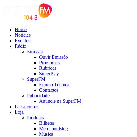
Home
Noticias
Eventos
Rádio
Emissão
Ouvir Emissão
Programas
Rubricas
SuperPlay
SuperFM
Equipa Técnica
Contactos
Publicidade
Anuncie na SuperFM
Passatempos
Loja
Produtos
Bilhetes
Merchandising
Musica