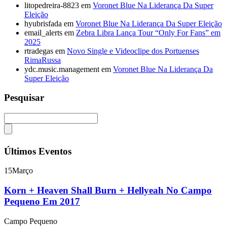
litopedreira-8823
em
Voronet Blue Na Liderança Da Super
Eleição
hyubrisfada
em
Voronet Blue Na Liderança Da Super Eleição
email_alerts
em
Zebra Libra Lança Tour “Only For Fans” em
2025
rtradegas
em
Novo Single e Videoclipe dos Portuenses
RimaRussa
ydc.music.management
em
Voronet Blue Na Liderança Da
Super Eleição
Pesquisar
Últimos Eventos
15
Março
Korn + Heaven Shall Burn + Hellyeah No Campo
Pequeno Em 2017
Campo Pequeno