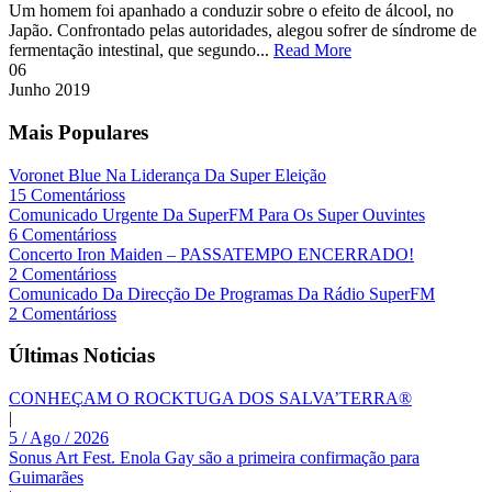
Um homem foi apanhado a conduzir sobre o efeito de álcool, no
Japão. Confrontado pelas autoridades, alegou sofrer de síndrome de
fermentação intestinal, que segundo...
Read More
06
Junho
2019
Mais Populares
Voronet Blue Na Liderança Da Super Eleição
15 Comentárioss
Comunicado Urgente Da SuperFM Para Os Super Ouvintes
6 Comentárioss
Concerto Iron Maiden – PASSATEMPO ENCERRADO!
2 Comentárioss
Comunicado Da Direcção De Programas Da Rádio SuperFM
2 Comentárioss
Últimas Noticias
CONHEÇAM O ROCKTUGA DOS SALVA’TERRA®
|
5 / Ago / 2026
Sonus Art Fest. Enola Gay são a primeira confirmação para
Guimarães