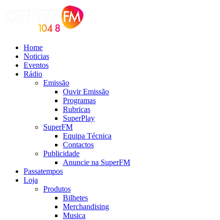
Home
Noticias
Eventos
Rádio
Emissão
Ouvir Emissão
Programas
Rubricas
SuperPlay
SuperFM
Equipa Técnica
Contactos
Publicidade
Anuncie na SuperFM
Passatempos
Loja
Produtos
Bilhetes
Merchandising
Musica