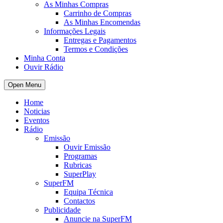
As Minhas Compras
Carrinho de Compras
As Minhas Encomendas
Informações Legais
Entregas e Pagamentos
Termos e Condições
Minha Conta
Ouvir Rádio
Open Menu
Home
Noticias
Eventos
Rádio
Emissão
Ouvir Emissão
Programas
Rubricas
SuperPlay
SuperFM
Equipa Técnica
Contactos
Publicidade
Anuncie na SuperFM