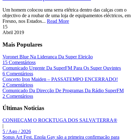
Um homem colocou uma serra elétrica dentro das calças com o
objectivo de a roubar de uma loja de equipamentos eléctricos, em
Fresno, nos Estados...
Read More
15
Abril
2019
Mais Populares
Voronet Blue Na Liderança Da Super Eleição
15 Comentárioss
Comunicado Urgente Da SuperFM Para Os Super Ouvintes
6 Comentárioss
Concerto Iron Maiden – PASSATEMPO ENCERRADO!
2 Comentárioss
Comunicado Da Direcção De Programas Da Rádio SuperFM
2 Comentárioss
Últimas Noticias
CONHEÇAM O ROCKTUGA DOS SALVA’TERRA®
|
5 / Ago / 2026
Sonus Art Fest. Enola Gay são a primeira confirmação para