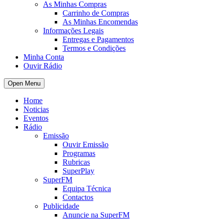
As Minhas Compras
Carrinho de Compras
As Minhas Encomendas
Informações Legais
Entregas e Pagamentos
Termos e Condições
Minha Conta
Ouvir Rádio
Open Menu
Home
Noticias
Eventos
Rádio
Emissão
Ouvir Emissão
Programas
Rubricas
SuperPlay
SuperFM
Equipa Técnica
Contactos
Publicidade
Anuncie na SuperFM