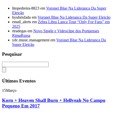
litopedreira-8823
em
Voronet Blue Na Liderança Da Super
Eleição
hyubrisfada
em
Voronet Blue Na Liderança Da Super Eleição
email_alerts
em
Zebra Libra Lança Tour “Only For Fans” em
2025
rtradegas
em
Novo Single e Videoclipe dos Portuenses
RimaRussa
ydc.music.management
em
Voronet Blue Na Liderança Da
Super Eleição
Pesquisar
Últimos Eventos
15
Março
Korn + Heaven Shall Burn + Hellyeah No Campo
Pequeno Em 2017