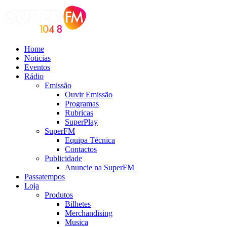
Home
Noticias
Eventos
Rádio
Emissão
Ouvir Emissão
Programas
Rubricas
SuperPlay
SuperFM
Equipa Técnica
Contactos
Publicidade
Anuncie na SuperFM
Passatempos
Loja
Produtos
Bilhetes
Merchandising
Musica