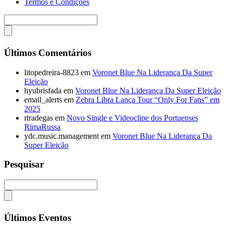
Termos e Condições
Últimos Comentários
litopedreira-8823
em
Voronet Blue Na Liderança Da Super
Eleição
hyubrisfada
em
Voronet Blue Na Liderança Da Super Eleição
email_alerts
em
Zebra Libra Lança Tour “Only For Fans” em
2025
rtradegas
em
Novo Single e Videoclipe dos Portuenses
RimaRussa
ydc.music.management
em
Voronet Blue Na Liderança Da
Super Eleição
Pesquisar
Últimos Eventos