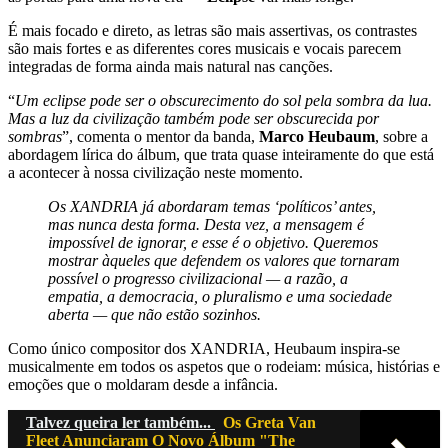
É mais focado e direto, as letras são mais assertivas, os contrastes
são mais fortes e as diferentes cores musicais e vocais parecem
integradas de forma ainda mais natural nas canções.
“
Um eclipse pode ser o obscurecimento do sol pela sombra da lua.
Mas a luz da civilização também pode ser obscurecida por
sombras
”, comenta o mentor da banda,
Marco Heubaum
, sobre a
abordagem lírica do álbum, que trata quase inteiramente do que está
a acontecer à nossa civilização neste momento.
Os XANDRIA já abordaram temas ‘políticos’ antes,
mas nunca desta forma. Desta vez, a mensagem é
impossível de ignorar, e esse é o objetivo. Queremos
mostrar àqueles que defendem os valores que tornaram
possível o progresso civilizacional — a razão, a
empatia, a democracia, o pluralismo e uma sociedade
aberta — que não estão sozinhos.
Como único compositor dos XANDRIA, Heubaum inspira-se
musicalmente em todos os aspetos que o rodeiam: música, histórias e
emoções que o moldaram desde a infância.
Talvez queira ler também...
Os Greta Van
Fleet Anunciaram O Novo Álbum "The