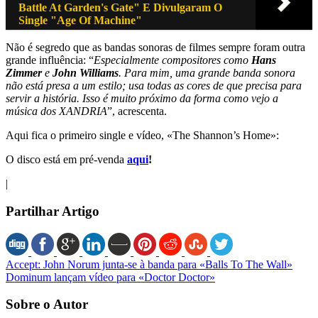
Battle At Garden's Gate" E Divulgaram O
Single "Age Of Machine"
Não é segredo que as bandas sonoras de filmes sempre foram outra
grande influência: “
Especialmente compositores como
Hans
Zimmer
e
John Williams
. Para mim, uma grande banda sonora
não está presa a um estilo; usa todas as cores de que precisa para
servir a história. Isso é muito próximo da forma como vejo a
música dos XANDRIA
”, acrescenta.
Aqui fica o primeiro single e vídeo, «The Shannon’s Home»:
O disco está em pré-venda
aqui
!
|
Partilhar Artigo
Accept: John Norum junta-se à banda para «Balls To The Wall»
Dominum lançam vídeo para «Doctor Doctor»
Sobre o Autor