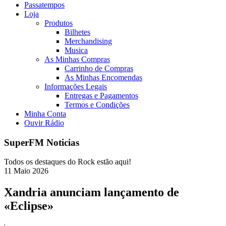
Passatempos
Loja
Produtos
Bilhetes
Merchandising
Musica
As Minhas Compras
Carrinho de Compras
As Minhas Encomendas
Informações Legais
Entregas e Pagamentos
Termos e Condições
Minha Conta
Ouvir Rádio
SuperFM Noticias
Todos os destaques do Rock estão aqui!
11
Maio
2026
Xandria anunciam lançamento de
«Eclipse»