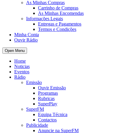
As Minhas Compras
Carrinho de Compras
As Minhas Encomendas
Informações Legais
Entregas e Pagamentos
Termos e Condições
Minha Conta
Ouvir Rádio
Open Menu
Home
Noticias
Eventos
Rádio
Emissão
Ouvir Emissão
Programas
Rubricas
SuperPlay
SuperFM
Equipa Técnica
Contactos
Publicidade
Anuncie na SuperFM