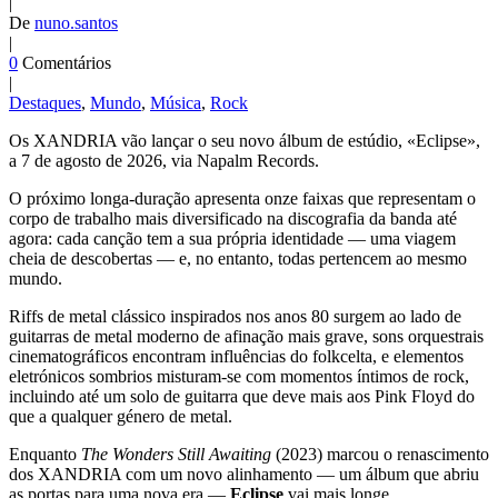
|
De
nuno.santos
|
0
Comentários
|
Destaques
,
Mundo
,
Música
,
Rock
Os XANDRIA vão lançar o seu novo álbum de estúdio, «Eclipse»,
a 7 de agosto de 2026, via Napalm Records.
O próximo longa-duração apresenta onze faixas que representam o
corpo de trabalho mais diversificado na discografia da banda até
agora: cada canção tem a sua própria identidade — uma viagem
cheia de descobertas — e, no entanto, todas pertencem ao mesmo
mundo.
Riffs de metal clássico inspirados nos anos 80 surgem ao lado de
guitarras de metal moderno de afinação mais grave, sons orquestrais
cinematográficos encontram influências do folkcelta, e elementos
eletrónicos sombrios misturam-se com momentos íntimos de rock,
incluindo até um solo de guitarra que deve mais aos Pink Floyd do
que a qualquer género de metal.
Enquanto
The Wonders Still Awaiting
(2023) marcou o renascimento
dos XANDRIA com um novo alinhamento — um álbum que abriu
as portas para uma nova era —
Eclipse
vai mais longe.