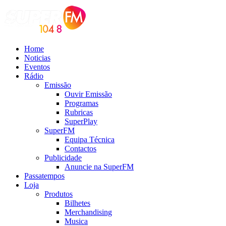
Home
Noticias
Eventos
Rádio
Emissão
Ouvir Emissão
Programas
Rubricas
SuperPlay
SuperFM
Equipa Técnica
Contactos
Publicidade
Anuncie na SuperFM
Passatempos
Loja
Produtos
Bilhetes
Merchandising
Musica